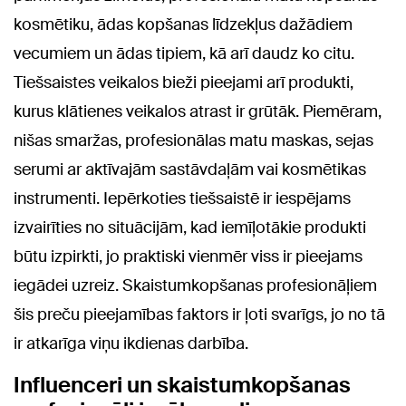
kosmētiku, ādas kopšanas līdzekļus dažādiem
vecumiem un ādas tipiem, kā arī daudz ko citu.
Tiešsaistes veikalos bieži pieejami arī produkti,
kurus klātienes veikalos atrast ir grūtāk. Piemēram,
nišas smaržas, profesionālas matu maskas, sejas
serumi ar aktīvajām sastāvdaļām vai kosmētikas
instrumenti. Iepērkoties tiešsaistē ir iespējams
izvairīties no situācijām, kad iemīļotākie produkti
būtu izpirkti, jo praktiski vienmēr viss ir pieejams
iegādei uzreiz. Skaistumkopšanas profesionāļiem
šis preču pieejamības faktors ir ļoti svarīgs, jo no tā
ir atkarīga viņu ikdienas darbība.
Influenceri un skaistumkopšanas