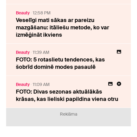
Beauty
12:58 PM
Veselīgi mati sākas ar pareizu
mazgāšanu: itāliešu metode, ko var
izmēģināt ikviens
Beauty
11:39 AM
FOTO: 5 rotaslietu tendences, kas
šobrīd dominē modes pasaulē
Beauty
11:09 AM
FOTO: Divas sezonas aktuālākās
krāsas, kas lieliski papildina viena otru
Reklāma