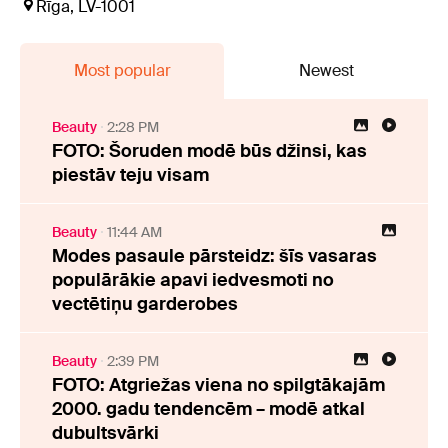
Rīga, LV-1001
Most popular
Newest
Beauty
2:28 PM
FOTO: Šoruden modē būs džinsi, kas
piestāv teju visam
Beauty
11:44 AM
Modes pasaule pārsteidz: šīs vasaras
populārākie apavi iedvesmoti no
vectētiņu garderobes
Beauty
2:39 PM
FOTO: Atgriežas viena no spilgtākajām
2000. gadu tendencēm – modē atkal
dubultsvārki