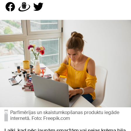
Parfimērijas un skaistumkopšanas produktu iegāde
internetā. Foto: Freepik.com
Laiki, kad pēc jaunām smaržām vai sejas krēma bija