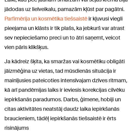
jādodas uz lielveikalu, pamazām kļūst par pagātni.
Parfimērija un kosmētika tiešsaistē
ir kļuvusi viegli
pieejama un klāsts ir tik plašs, ka jebkurš var atrast
sev nepieciešamo preci un to ātri saņemt, veicot
vien pāris klikšķus.
Ja kādreiz šķita, ka smaržas vai kosmētiku obligāti
jāizmēģina uz vietas, tad mūsdienās situācija ir
mainījusies pateicoties intensīvajam dzīves ritmam,
kā arī pandēmijas laiks ir ieviesis korekcijas cilvēku
iepirkšanās paradumos. Darbs, ģimene, hobiji un
citas aktivitātes neatstāj daudz laika iepirkšanās
braucieniem, tādēļ iepirkšanās tiešsaistē ir ērts
risinājums