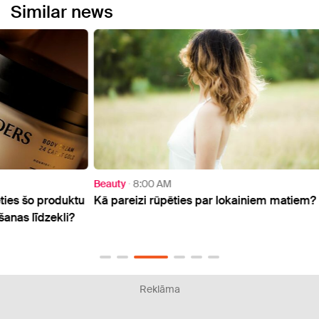
Similar news
Beauty
8:00 AM
Beaut
duktu
Kā pareizi rūpēties par lokainiem matiem?
Frizie
li?
griez
Reklāma