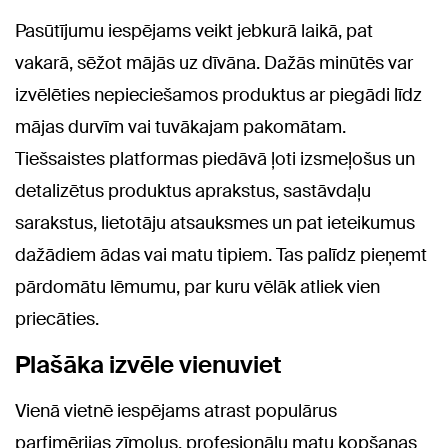
Pasūtījumu iespējams veikt jebkurā laikā, pat
vakarā, sēžot mājās uz dīvāna. Dažās minūtēs var
izvēlēties nepieciešamos produktus ar piegādi līdz
mājas durvīm vai tuvākajam pakomātam.
Tiešsaistes platformas piedāvā ļoti izsmeļošus un
detalizētus produktus aprakstus, sastāvdaļu
sarakstus, lietotāju atsauksmes un pat ieteikumus
dažādiem ādas vai matu tipiem. Tas palīdz pieņemt
pārdomātu lēmumu, par kuru vēlāk atliek vien
priecāties.
Plašāka izvēle vienuviet
Vienā vietnē iespējams atrast populārus
parfimērijas zīmolus, profesionālu matu kopšanas