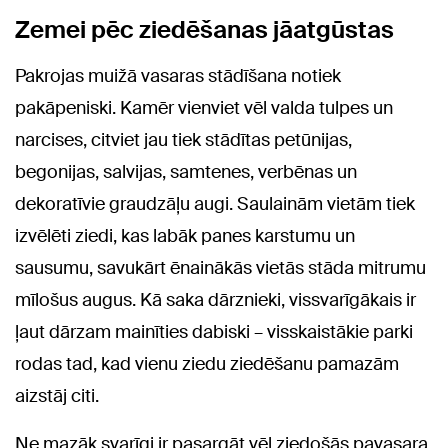
Zemei pēc ziedēšanas jāatgūstas
Pakrojas muižā vasaras stādīšana notiek
pakāpeniski. Kamēr vienviet vēl valda tulpes un
narcises, citviet jau tiek stādītas petūnijas,
begonijas, salvijas, samtenes, verbēnas un
dekoratīvie graudzāļu augi. Saulainām vietām tiek
izvēlēti ziedi, kas labāk panes karstumu un
sausumu, savukārt ēnainākās vietās stāda mitrumu
mīlošus augus. Kā saka dārznieki, vissvarīgākais ir
ļaut dārzam mainīties dabiski – visskaistākie parki
rodas tad, kad vienu ziedu ziedēšanu pamazām
aizstāj citi.
Ne mazāk svarīgi ir pasargāt vēl ziedošās pavasara