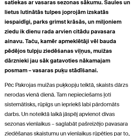
satiekas ar vasaras sezonas sākumu. Saules un
lietus lutinātās tulpes joprojām izskatās
iespaidīgi, parks grimst krāsās, un miljoniem
ziedu ik dienu rada arvien citādu pavasara
ainavu. Taču, kamēr apmeklētāji vēl bauda
pēdējos tulpju ziedēšanas viļņus, muižas
dārznieki jau sāk gatavoties nākamajam
posmam – vasaras puķu stādīšanai.
Pēc Pakrojas muižas puķkopju teiktā, skaists dārzs
nerodas vienā dienā. Tam nepieciešams ļoti
sistemātisks, rūpīgs un iepriekš labi pārdomāts
darbs. Un noteiktā laikā jāspēj apvienot divas
sezonas vienlaikus – saglabāt pašreizējo pavasara
ziedēšanas skaistumu un vienlaikus rūpēties par to,