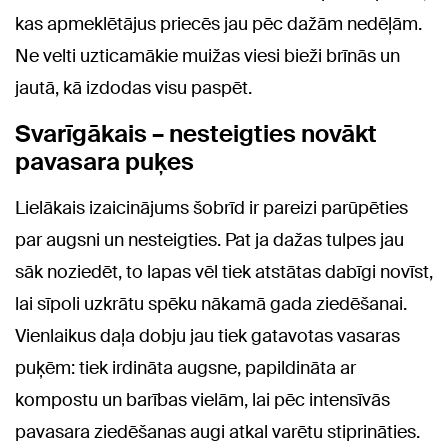
kas apmeklētājus priecēs jau pēc dažām nedēļām.
Ne velti uzticamākie muižas viesi bieži brīnās un
jautā, kā izdodas visu paspēt.
Svarīgākais – nesteigties novākt
pavasara puķes
Lielākais izaicinājums šobrīd ir pareizi parūpēties
par augsni un nesteigties. Pat ja dažas tulpes jau
sāk noziedēt, to lapas vēl tiek atstātas dabīgi novīst,
lai sīpoli uzkrātu spēku nākamā gada ziedēšanai.
Vienlaikus daļa dobju jau tiek gatavotas vasaras
puķēm: tiek irdināta augsne, papildināta ar
kompostu un barības vielām, lai pēc intensīvās
pavasara ziedēšanas augi atkal varētu stiprināties.