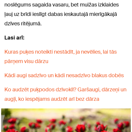
noslēgums sagaida vasaru, bet muižas izklaides
ļauj uz brīdi ieslīgt dabas ieskautajā mierīgākajā
dzīves ritējumā.
Lasi arī:
Kuras puķes noteikti nestādīt, ja nevēlies, lai tās
pārņem visu dārzu
Kādi augi sadzīvo un kādi nesadzīvo blakus dobēs
Ko audzēt puķpodos dzīvoklī? Garšaugi, dārzeņi un
augļi, ko iespējams audzēt arī bez dārza