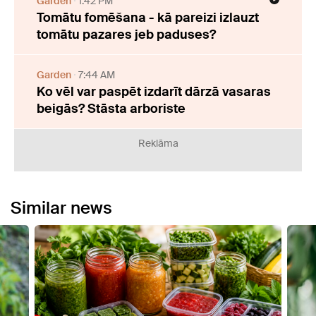
Garden
1:42 PM
Tomātu fomēšana - kā pareizi izlauzt
tomātu pazares jeb paduses?
Garden
7:44 AM
Ko vēl var paspēt izdarīt dārzā vasaras
beigās? Stāsta arboriste
Reklāma
Similar news