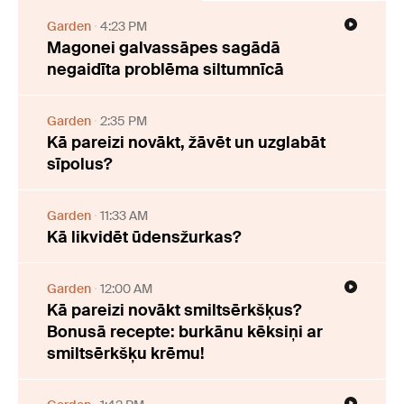
Garden
4:23 PM
Magonei galvassāpes sagādā
negaidīta problēma siltumnīcā
Garden
2:35 PM
Kā pareizi novākt, žāvēt un uzglabāt
sīpolus?
Garden
11:33 AM
Kā likvidēt ūdensžurkas?
Garden
12:00 AM
Kā pareizi novākt smiltsērkšķus?
Bonusā recepte: burkānu kēksiņi ar
smiltsērkšķu krēmu!