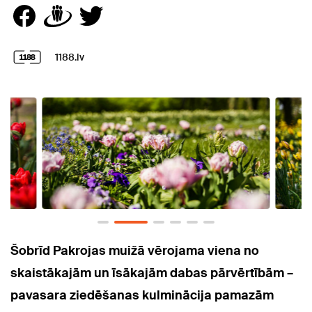
1188.lv
Šobrīd Pakrojas muižā vērojama viena no
skaistākajām un īsākajām dabas pārvērtībām –
pavasara ziedēšanas kulminācija pamazām