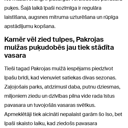
puķes. Šajā laikā īpaši nozīmīga ir regulāra
laistīšana, augsnes mitruma uzturēšana un rūpīga
apstādījumu kopšana.
Kamēr vēl zied tulpes, Pakrojas
muižas puķudobēs jau tiek stādīta
vasara
Tieši tagad Pakrojas muižā iespējams piedzīvot
īpašu brīdi, kad vienuviet satiekas divas sezonas.
Zaļojošais parks, atdzimusī daba, putnu dziesmas,
miljoniem ziedu un dzīvības pilna vide rada īstus
pavasara un tuvojošās vasaras svētkus.
Apmeklētāji tiek aicināti nepalaist garām šo īso, bet
īpaši skaisto laiku, kad ziedošs pavasara