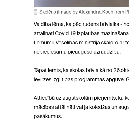
Skolēns (Image by Alexandra_Koch from P
Valdība lēma, ka pēc rudens brīvlaika - 
attālināti Covid-19 izplatības mazināšanai
Lēmumu Veselības ministrija skaidro ar to,
nepieciešama pieaugušo uzraudzība.
Tāpat lemts, ka skolas brīvlaikā no 26.okt
ievirzes izglītības programmas apguve. G
Attiecībā uz augstskolām pieņemts, ka kol
mācības attālināti vai ja koledžas un a
pasākumus.