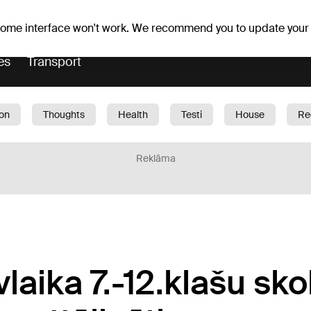
Weather forecast
Horoscopes
lavs
 some interface won't work. We recommend you to update your
es
Transport
ion
Thoughts
Health
Testi
House
Re
dren
Car
1188 play
Sport
Business
G
Reklāma
laika 7.-12.klašu skol