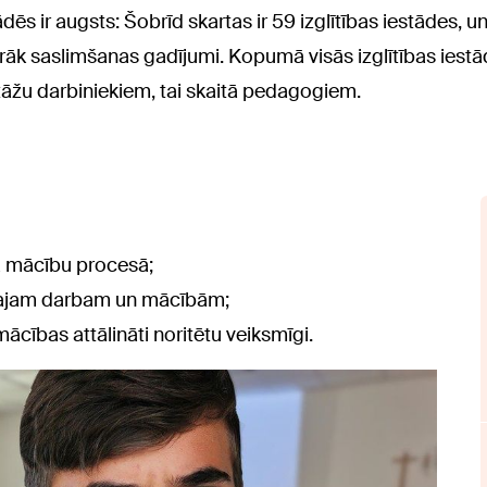
ādēs ir augsts: Šobrīd skartas ir 59 izglītības iestādes, 
 vairāk saslimšanas gadījumi. Kopumā visās izglītības iest
stāžu darbiniekiem, tai skaitā pedagogiem.
jā mācību procesā;
tajam darbam un mācībām;
 mācības attālināti noritētu veiksmīgi.