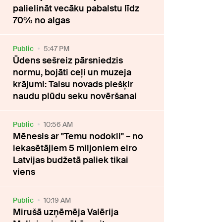
palielināt vecāku pabalstu līdz
70% no algas
Public
5:47 PM
Ūdens sešreiz pārsniedzis
normu, bojāti ceļi un muzeja
krājumi: Talsu novads piešķir
naudu plūdu seku novēršanai
Public
10:56 AM
Mēnesis ar "Temu nodokli" – no
iekasētājiem 5 miljoniem eiro
Latvijas budžetā paliek tikai
viens
Public
10:19 AM
Mirušā uzņēmēja Valērija