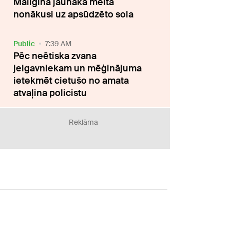
Maligina jaunākā meita
nonākusi uz apsūdzēto sola
Public
7:39 AM
Pēc neētiska zvana
jelgavniekam un mēģinājuma
ietekmēt cietušo no amata
atvaļina policistu
Reklāma