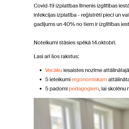
Covid-19 izplatības līmenis izglītības iest
infekcijas izplatība - reģistrēti pieci un
gadījums un 40% no tiem ir izglītības ie
Noteikumi stāsies spēkā 14.oktobrī.
Lasi arī šos rakstus:
Vecāku
iesaistes nozīme attālināta
5 ieteikumi
ergonomiskam
attālinā
5 padomi
pedagogiem
, lai skolēnu