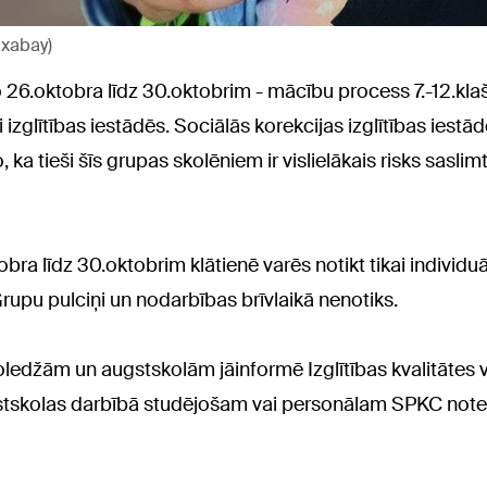
ixabay)
no 26.oktobra līdz 30.oktobrim - mācību process 7.-12.kl
 izglītības iestādēs. Sociālās korekcijas izglītības iest
 ka tieši šīs grupas skolēniem ir vislielākais risks sasl
obra līdz 30.oktobrim klātienē varēs notikt tikai individu
rupu pulciņi un nodarbības brīvlaikā nenotiks.
edžām un augstskolām jāinformē Izglītības kvalitātes va
ugstskolas darbībā studējošam vai personālam SPKC note