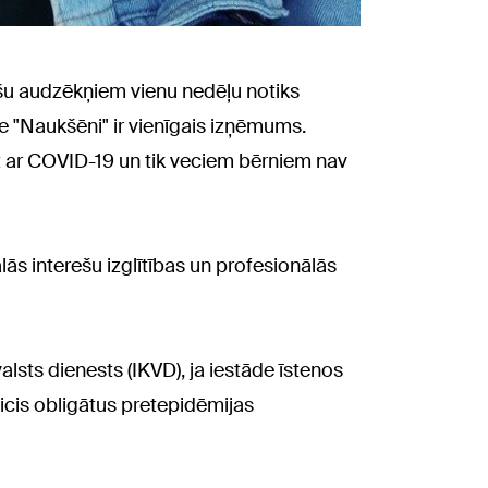
ašu audzēkņiem vienu nedēļu notiks
āde "Naukšēni" ir vienīgais izņēmums.
imt ar COVID-19 un tik veciem bērniem nav
ālās interešu izglītības un profesionālās
lsts dienests (IKVD), ja iestāde īstenos
icis obligātus pretepidēmijas