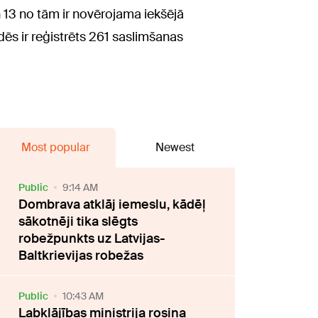
un 13 no tām ir novērojama iekšējā
ādēs ir reģistrēts 261 saslimšanas
Most popular
Newest
Public
9:14 AM
Dombrava atklāj iemeslu, kādēļ
sākotnēji tika slēgts
robežpunkts uz Latvijas-
Baltkrievijas robežas
Public
10:43 AM
Labklājības ministrija rosina