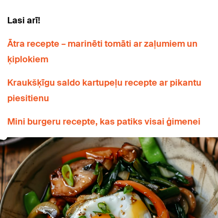
Lasi arī!
Ātra recepte – marinēti tomāti ar zaļumiem un
ķiplokiem
Kraukšķīgu saldo kartupeļu recepte ar pikantu
piesitienu
Mini burgeru recepte, kas patiks visai ģimenei