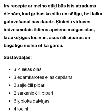
fry recepte ar melno etiķi būs īsts atradums
dienām, kad gribas ko siltu un sātīgu, bet laika
gatavošanai nav daudz. Ķīniešu virtuves
iedvesmotais ēdiens apvieno maigas olas,
kraukšķīgus lociņus, asus čili piparus un
bagātīgu melnā etiķa garšu.
Sastāvdaļas:
3-4 lielas olas
3 ēdamkarotes eļļas cepšanai
2 zaļie čili pipari
2 sarkanie čili pipari
6 ķiploka daiviņas
4 lociņi