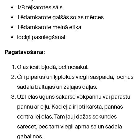
1/8 tējkarotes sāls
1 ēdamkarote gaišās sojas mērces
1 ēdamkarote melnā etiķa
lociņi pasniegšanai
Pagatavošana:
Olas iesit bļodā, bet nesakul.
Čili piparus un ķiplokus viegli saspaida, lociņus
sadala baltajās un zaļajās daļās.
Uz lielas uguns sakarsē vokpannu vai parastu
pannu ar eļļu. Kad eļļa ir ļoti karsta, pannas
centrā lej olas. Tām ļauj dažas sekundes
sarecēt, pēc tam viegli apmaisa un sadala
gabaliņos.