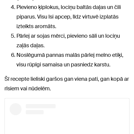
Pievieno ķiplokus, lociņu baltās daļas un čili
piparus. Visu īsi apcep, līdz virtuvē izplatās
izteikts aromāts.
Pārlej ar sojas mērci, pievieno sāli un lociņu
zaļās daļas.
Noslēgumā pannas malās pārlej melno etiķi,
visu rūpīgi samaisa un pasniedz karstu.
Šī recepte lieliski garšos gan viena pati, gan kopā ar
rīsiem vai nūdelēm.