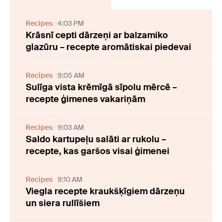
Recipes
4:03 PM
Krāsnī cepti dārzeņi ar balzamiko
glazūru – recepte aromātiskai piedevai
Recipes
9:05 AM
Sulīga vista krēmīgā sīpolu mērcē –
recepte ģimenes vakariņām
Recipes
9:03 AM
Saldo kartupeļu salāti ar rukolu –
recepte, kas garšos visai ģimenei
Recipes
9:10 AM
Viegla recepte kraukšķīgiem dārzeņu
un siera rullīšiem