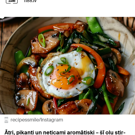
1188.lv
recipessmile/Instagram
Ātri, pikanti un neticami aromātiski – šī olu stir-