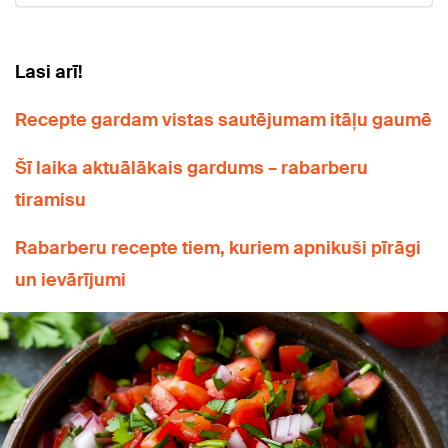
Lasi arī!
Recepte gardam vistas sautējumam itāļu gaumē
Šī laika aktuālākais gardums – rabarberu
tiramisu
Rabarberu recepte tiem, kuriem apnikuši pīrāgi
un ievārījumi