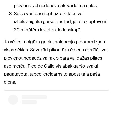
pievieno vēl nedaudz sāls vai laima sulas.
Salsu vari pasniegt uzreiz, taču vēl
izteiksmīgāka garša būs tad, ja to uz aptuveni
30 minūtēm ievietosi ledusskapī.
Ja vēlies maigāku garšu, halapenjo piparam izņem
visas sēklas. Savukārt pikantāku ēdienu cienītāji var
pievienot nedaudz vairāk pipara vai dažas pilītes
aso mērču. Pico de Gallo vislabāk garšo svaigi
pagatavota, tāpēc ieteicams to apēst tajā pašā
dienā.