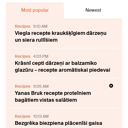
Most popular
Newest
Recipes
9:10 AM
Viegla recepte kraukšķīgiem dārzeņu
un siera rullīšiem
Recipes
4:03 PM
Krāsnī cepti dārzeņi ar balzamiko
glazūru – recepte aromātiskai piedevai
Recipes
9:05 AM
Yanas Bruk recepte proteīniem
bagātiem vistas salātiem
Recipes
10:13 AM
Bezgrēka biezpiena plācenīši gaisa