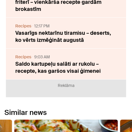
friterī – vienkārša recepte gardām
brokastīm
Recipes
12:17 PM
Vasarīgs nektarīnu tiramisu – deserts,
ko vērts izmēģināt augustā
Recipes
9:03 AM
Saldo kartupeļu salāti ar rukolu –
recepte, kas garšos visai ģimenei
Reklāma
Similar news