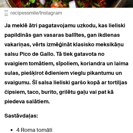
recipessmile/Instagram
Ja meklē ātri pagatavojamu uzkodu, kas lieliski
papildinās gan vasaras ballītes, gan ikdienas
vakariņas, vērts izmēģināt klasisko meksikāņu
salsu Pico de Gallo. Tā tiek gatavota no
svaigiem tomātiem, sīpoliem, koriandra un laima
sulas, piešķirot ēdieniem vieglu pikantumu un
svaigumu. Šī salsa lieliski garšo kopā ar tortiljas
čipsiem, taco, burito, grilētu gaļu vai pat kā
piedeva salātiem.
Sastāvdaļas:
4 Roma tomāti