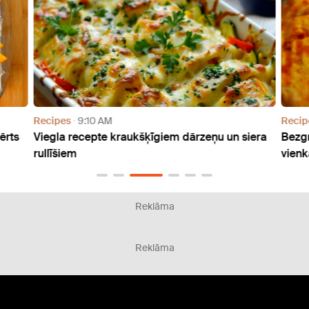
Recipes
9:10 AM
Recip
ērts
Viegla recepte kraukšķīgiem dārzeņu un siera
Bezgr
rullīšiem
vienk
Reklāma
Reklāma