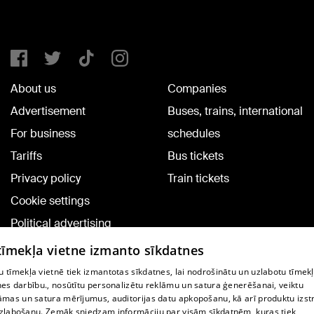
About us
Companies
Advertisement
Buses, trains, international
For business
schedules
Tariffs
Bus tickets
Privacy policy
Train tickets
Cookie settings
Political advertising
Cookie policy
 tīmekļa vietne izmanto sīkdatnes
Commenting terms
 tīmekļa vietnē tiek izmantotas sīkdatnes, lai nodrošinātu un uzlabotu tīmek
nes darbību., nosūtītu personalizētu reklāmu un satura ģenerēšanai, veiktu
āmas un satura mērījumus, auditorijas datu apkopošanu, kā arī produktu izst
TV program
zlabošanu. Zemāk sniedzam informāciju par visām sīkdatnēm, kuras tiek