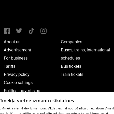
About us
Companies
Advertisement
Buses, trains, international
For business
schedules
Tariffs
Bus tickets
Privacy policy
Train tickets
Cookie settings
Political advertising
Cookie policy
 tīmekļa vietne izmanto sīkdatnes
Commenting terms
 tīmekļa vietnē tiek izmantotas sīkdatnes, lai nodrošinātu un uzlabotu tīmek
nes darbību., nosūtītu personalizētu reklāmu un satura ģenerēšanai, veiktu