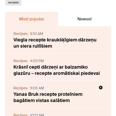
recipes
Most popular
Newest
Recipes
9:10 AM
Viegla recepte kraukšķīgiem dārzeņu
un siera rullīšiem
Recipes
4:03 PM
Krāsnī cepti dārzeņi ar balzamiko
glazūru – recepte aromātiskai piedevai
Recipes
9:05 AM
Yanas Bruk recepte proteīniem
bagātiem vistas salātiem
Recipes
10:13 AM