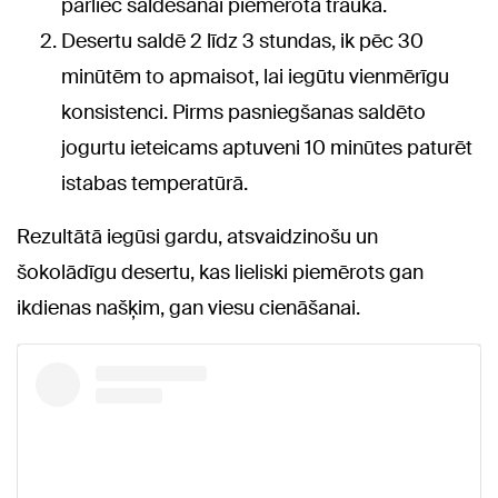
pārliec saldēšanai piemērotā traukā.
Desertu saldē 2 līdz 3 stundas, ik pēc 30
minūtēm to apmaisot, lai iegūtu vienmērīgu
konsistenci. Pirms pasniegšanas saldēto
jogurtu ieteicams aptuveni 10 minūtes paturēt
istabas temperatūrā.
Rezultātā iegūsi gardu, atsvaidzinošu un
šokolādīgu desertu, kas lieliski piemērots gan
ikdienas našķim, gan viesu cienāšanai.