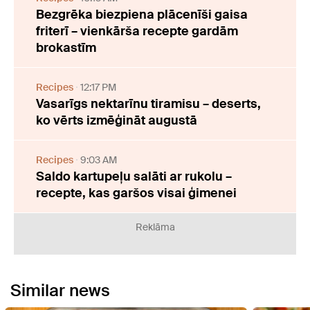
Bezgrēka biezpiena plācenīši gaisa
friterī – vienkārša recepte gardām
brokastīm
Recipes
12:17 PM
Vasarīgs nektarīnu tiramisu – deserts,
ko vērts izmēģināt augustā
Recipes
9:03 AM
Saldo kartupeļu salāti ar rukolu –
recepte, kas garšos visai ģimenei
Reklāma
Similar news