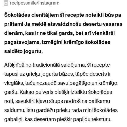
recipessmile/Instagram
Šokolādes cienītājiem šī recepte noteikti būs pa
prātam! Ja meklē atsvaidzinošu desertu vasaras
dienām, kas ir ne tikai gards, bet arī vienkārši
pagatavojams, izmēģini krēmīgo šokolādes
saldēto jogurtu.
Atšķirībā no tradicionālā saldējuma, šī recepte
tapusi uz grieķu jogurta bāzes, tāpēc deserts ir
vieglāks, taču nezaudē savu bagātīgo un krēmīgo
garšu. Kakao pulveris piešķir izteiktu šokolādes
noti, savukārt kļavu sīrups nodrošina patīkamu
saldumu. Īstu gardēžu prieku rada mini šokolādes
gabaliņi, kas desertam piešķir papildu tekstūru.