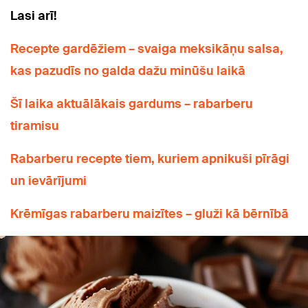
Lasi arī!
Recepte gardēžiem – svaiga meksikāņu salsa,
kas pazudīs no galda dažu minūšu laikā
Šī laika aktuālākais gardums – rabarberu
tiramisu
Rabarberu recepte tiem, kuriem apnikuši pīrāgi
un ievārījumi
Krēmīgas rabarberu maizītes – gluži kā bērnībā