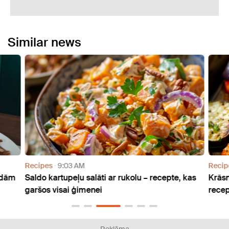
Similar news
Recipes
9:03 AM
Recip
rdām
Saldo kartupeļu salāti ar rukolu – recepte, kas
Krāsn
garšos visai ģimenei
recep