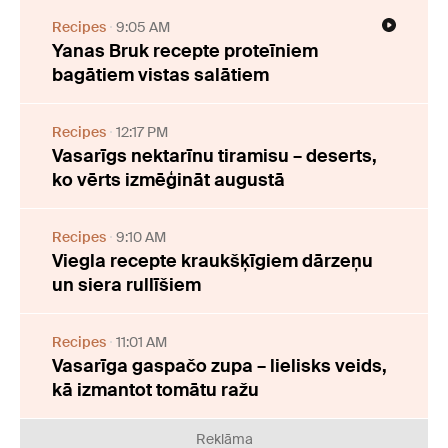
Recipes
9:05 AM
Yanas Bruk recepte proteīniem
bagātiem vistas salātiem
Recipes
12:17 PM
Vasarīgs nektarīnu tiramisu – deserts,
ko vērts izmēģināt augustā
Recipes
9:10 AM
Viegla recepte kraukšķīgiem dārzeņu
un siera rullīšiem
Recipes
11:01 AM
Vasarīga gaspačo zupa – lielisks veids,
kā izmantot tomātu ražu
Reklāma