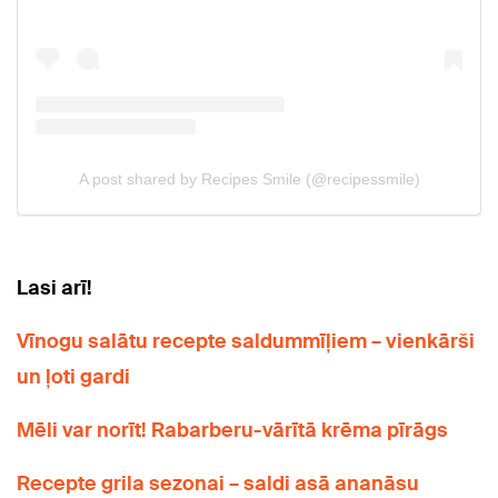
Lasi arī!
Vīnogu salātu recepte saldummīļiem – vienkārši
un ļoti gardi
Mēli var norīt! Rabarberu-vārītā krēma pīrāgs
Recepte grila sezonai – saldi asā ananāsu