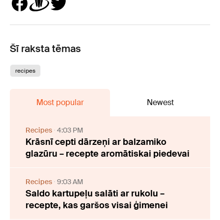
Šī raksta tēmas
recipes
Most popular
Newest
Recipes
4:03 PM
Krāsnī cepti dārzeņi ar balzamiko
glazūru – recepte aromātiskai piedevai
Recipes
9:03 AM
Saldo kartupeļu salāti ar rukolu –
recepte, kas garšos visai ģimenei