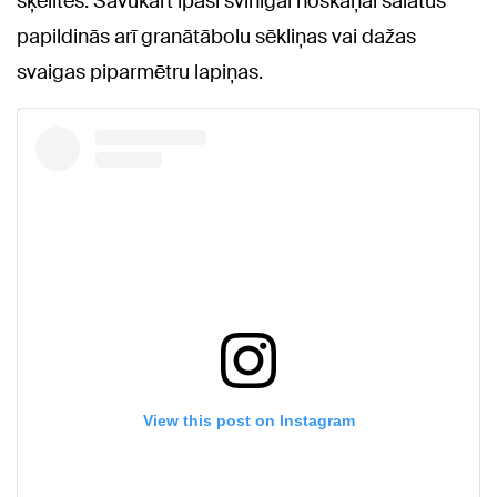
šķēlītes. Savukārt īpaši svinīgai noskaņai salātus
papildinās arī granātābolu sēkliņas vai dažas
svaigas piparmētru lapiņas.