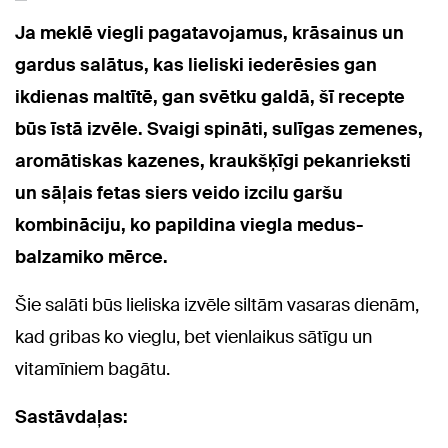
Ja meklē viegli pagatavojamus, krāsainus un
gardus salātus, kas lieliski iederēsies gan
ikdienas maltītē, gan svētku galdā, šī recepte
būs īstā izvēle. Svaigi spināti, sulīgas zemenes,
aromātiskas kazenes, kraukšķīgi pekanrieksti
un sāļais fetas siers veido izcilu garšu
kombināciju, ko papildina viegla medus-
balzamiko mērce.
Šie salāti būs lieliska izvēle siltām vasaras dienām,
kad gribas ko vieglu, bet vienlaikus sātīgu un
vitamīniem bagātu.
Sastāvdaļas: