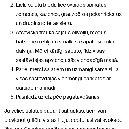
Lielā salātu bļodā liec svaigos spinātus,
zemenes, kazenes, grauzdētos pekanriekstus
un drupināto fetas sieru.
Atsevišķā traukā sajauc olīveļļu, medus-
balzamiko etiķi un smalki sakapātu ķiploka
daiviņu. Mērci kārtīgi saputo, līdz visas
sastāvdaļas apvienojušās viendabīgā masā.
Pārlej mērci salātiem un uzmanīgi samaisi, lai
visas sastāvdaļas vienmērīgi pārklātos ar
garšīgo marinādi.
Pasniedz uzreiz pēc pagatavošanas.
Ja vēlies salātus padarīt sātīgākus, tiem vari
pievienot grilētu vistas fileju, ceptu lasi vai avokado