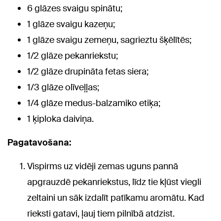
6 glāzes svaigu spinātu;
1 glāze svaigu kazeņu;
1 glāze svaigu zemeņu, sagrieztu šķēlītēs;
1/2 glāze pekanriekstu;
1/2 glāze drupināta fetas siera;
1/3 glāze olīveļļas;
1/4 glāze medus-balzamiko etiķa;
1 ķiploka daiviņa.
Pagatavošana:
Vispirms uz vidēji zemas uguns pannā
apgrauzdē pekanriekstus, līdz tie kļūst viegli
zeltaini un sāk izdalīt patīkamu aromātu. Kad
rieksti gatavi, ļauj tiem pilnībā atdzist.