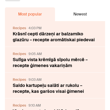
Most popular
Newest
Recipes
4:03 PM
Krāsnī cepti dārzeņi ar balzamiko
glazūru – recepte aromātiskai piedevai
Recipes
9:05 AM
Sulīga vista krēmīgā sīpolu mērcē –
recepte ģimenes vakariņām
Recipes
9:03 AM
Saldo kartupeļu salāti ar rukolu –
recepte, kas garšos visai ģimenei
Recipes
9:10 AM