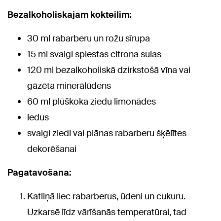
Bezalkoholiskajam kokteilim:
30 ml rabarberu un rožu sīrupa
15 ml svaigi spiestas citrona sulas
120 ml bezalkoholiskā dzirkstošā vīna vai
gāzēta minerālūdens
60 ml plūškoka ziedu limonādes
ledus
svaigi ziedi vai plānas rabarberu šķēlītes
dekorēšanai
Pagatavošana:
Katliņā liec rabarberus, ūdeni un cukuru.
Uzkarsē līdz vārīšanās temperatūrai, tad