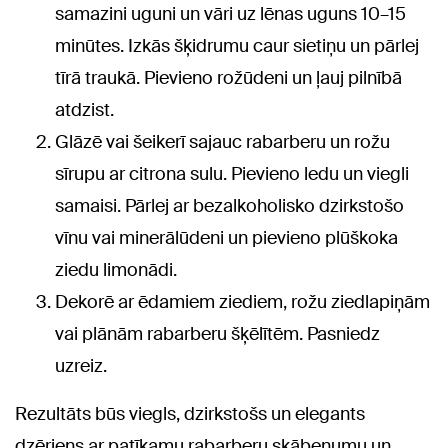
samazini uguni un vāri uz lēnas uguns 10–15
minūtes. Izkās šķidrumu caur sietiņu un pārlej
tīrā traukā. Pievieno rožūdeni un ļauj pilnībā
atdzist.
Glāzē vai šeikerī sajauc rabarberu un rožu
sīrupu ar citrona sulu. Pievieno ledu un viegli
samaisi. Pārlej ar bezalkoholisko dzirkstošo
vīnu vai minerālūdeni un pievieno plūškoka
ziedu limonādi.
Dekorē ar ēdamiem ziediem, rožu ziedlapiņām
vai plānām rabarberu šķēlītēm. Pasniedz
uzreiz.
Rezultāts būs viegls, dzirkstošs un elegants
dzēriens ar patīkamu rabarberu skābenumu un