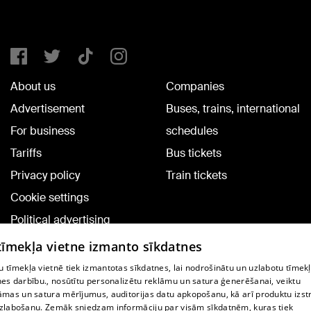
About us
Companies
Advertisement
Buses, trains, international
For business
schedules
Tariffs
Bus tickets
Privacy policy
Train tickets
Cookie settings
Political advertising
Cookie policy
 tīmekļa vietne izmanto sīkdatnes
Commenting terms
 tīmekļa vietnē tiek izmantotas sīkdatnes, lai nodrošinātu un uzlabotu tīmek
nes darbību., nosūtītu personalizētu reklāmu un satura ģenerēšanai, veiktu
āmas un satura mērījumus, auditorijas datu apkopošanu, kā arī produktu izst
TV program
zlabošanu. Zemāk sniedzam informāciju par visām sīkdatnēm, kuras tiek