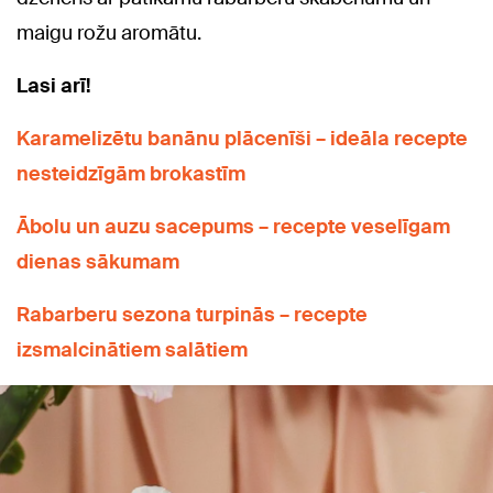
maigu rožu aromātu.
Lasi arī!
Karamelizētu banānu plācenīši – ideāla recepte
nesteidzīgām brokastīm
Ābolu un auzu sacepums – recepte veselīgam
dienas sākumam
Rabarberu sezona turpinās – recepte
izsmalcinātiem salātiem