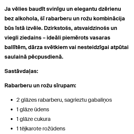
Ja vēlies baudīt svinīgu un elegantu dzērienu
bez alkohola, šī rabarberu un rožu kombinācija
būs īstā izvēle. Dzirkstošs, atsvaidzinošs un
viegli ziedains – ideāli piemērots vasaras
ballītēm, dārza svētkiem vai nesteidzīgai atpūtai
saulainā pēcpusdienā.
Sastāvdaļas:
Rabarberu un rožu sīrupam:
2 glāzes rabarberu, sagrieztu gabaliņos
1 glāze ūdens
1 glāze cukura
1 tējkarote rožūdens