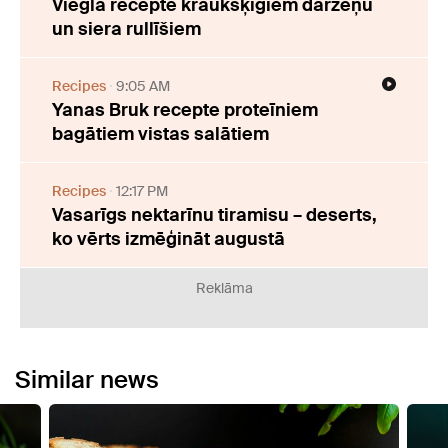
Viegla recepte kraukšķīgiem dārzeņu
un siera rullīšiem
Recipes
9:05 AM
Yanas Bruk recepte proteīniem
bagātiem vistas salātiem
Recipes
12:17 PM
Vasarīgs nektarīnu tiramisu – deserts,
ko vērts izmēģināt augustā
Reklāma
Similar news