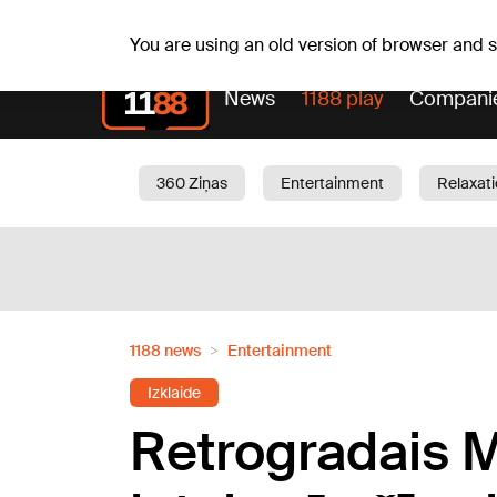
Fr, 07.08.2026.
+16
°C
Mudīte, Vladislava, Vladisl
You are using an old version of browser and
News
1188 play
Compani
360 Ziņas
Entertainment
Relaxat
Current
Traffic
Beauty
Chil
1188 news
Entertainment
Izklaide
Retrogradais M