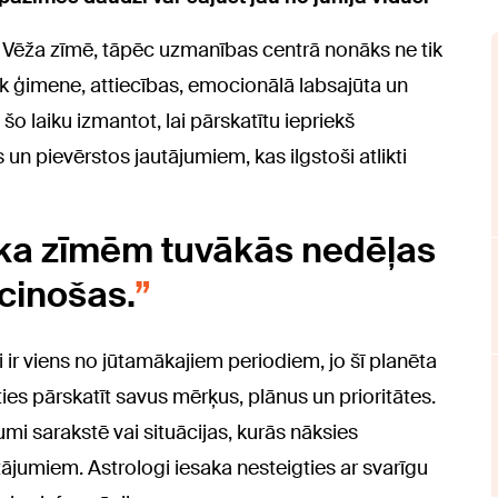
s Vēža zīmē, tāpēc uzmanības centrā nonāks ne tik
k ģimene, attiecības, emocionālā labsajūta un
a šo laiku izmantot, lai pārskatītu iepriekš
n pievērstos jautājumiem, kas ilgstoši atlikti
ka zīmēm tuvākās nedēļas
icinošas.
 ir viens no jūtamākajiem periodiem, jo šī planēta
ties pārskatīt savus mērķus, plānus un prioritātes.
 sarakstē vai situācijas, kurās nāksies
tājumiem. Astrologi iesaka nesteigties ar svarīgu