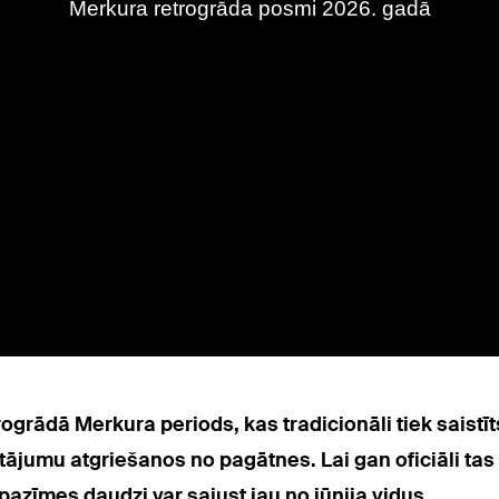
rogrādā Merkura periods, kas tradicionāli tiek saist
jumu atgriešanos no pagātnes. Lai gan oficiāli tas sā
 pazīmes daudzi var sajust jau no jūnija vidus.