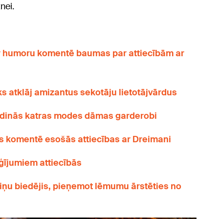
nei.
s ar humoru komentē baumas par attiecībām ar
ks atklāj amizantus sekotāju lietotājvārdus
ldinās katras modes dāmas garderobi
s komentē esošās attiecības ar Dreimani
ģījumiem attiecībās
viņu biedējis, pieņemot lēmumu ārstēties no