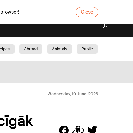
 browser!
Close
cipes
Abroad
Animals
Public
arden
Wednesday, 10 June, 2026
cīgāk