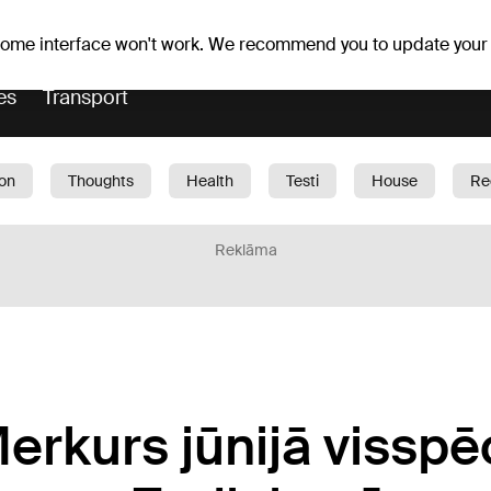
Weather forecast
Horoscopes
avs
 some interface won't work. We recommend you to update your
es
Transport
ion
Thoughts
Health
Testi
House
Re
dren
Car
1188 play
Sport
Business
G
Reklāma
erkurs jūnijā visspē