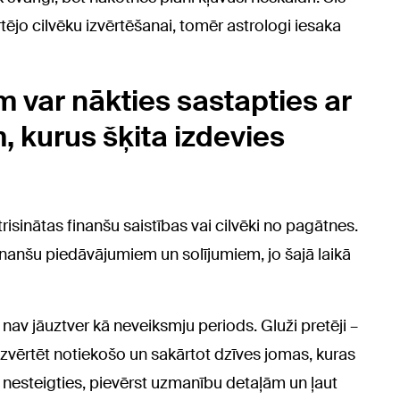
ējo cilvēku izvērtēšanai, tomēr astrologi iesaka
 var nākties sastapties ar
 kurus šķita izdevies
trisinātas finanšu saistības vai cilvēki no pagātnes.
inanšu piedāvājumiem un solījumiem, jo šajā laikā
nav jāuztver kā neveiksmju periods. Gluži pretēji –
, izvērtēt notiekošo un sakārtot dzīves jomas, kuras
r nesteigties, pievērst uzmanību detaļām un ļaut