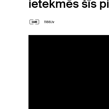
ietekmēs šīs p
1188.lv