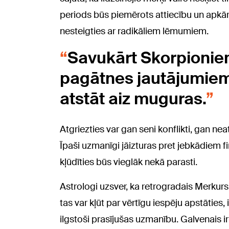
periods būs piemērots attiecību un apkārt
nesteigties ar radikāliem lēmumiem.
Savukārt Skorpioniem
pagātnes jautājumiem,
atstāt aiz muguras.
Atgriezties var gan seni konflikti, gan nea
Īpaši uzmanīgi jāizturas pret jebkādiem f
kļūdīties būs vieglāk nekā parasti.
Astrologi uzsver, ka retrogradais Merkurs 
tas var kļūt par vērtīgu iespēju apstāties
ilgstoši prasījušas uzmanību. Galvenais i