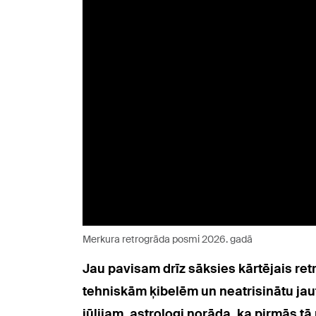
Merkura retrogrāda posmi 2026. gadā
Jau pavisam drīz sāksies kārtējais ret
tehniskām ķibelēm un neatrisinātu jautā
jūlijam, astrologi norāda, ka pirmās tā