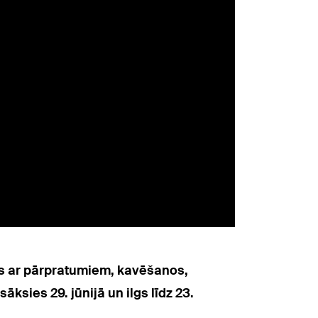
īts ar pārpratumiem, kavēšanos,
ksies 29. jūnijā un ilgs līdz 23.