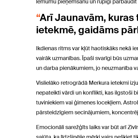
lēmumu pieņemšanu un rūpīgi pārbaudīt v
Arī Jaunavām, kuras 
ietekmē, gaidāms pār
Ikdienas ritms var kļūt haotiskāks nekā i
vairāk uzmanības. Īpaši svarīgi būs uzman
un darba pienākumiem, jo neuzmanība va
Vislielāko retrogrādā Merkura ietekmi izju
nepateikti vārdi un konflikti, kas ilgstoši
tuviniekiem vai ģimenes locekļiem. Astrol
pārsteidzīgiem secinājumiem, koncentrējo
Emocionāli sarežģīts laiks var būt arī Zi
sajūta, ka līdzšinējie mērķi vairs nešķiet t