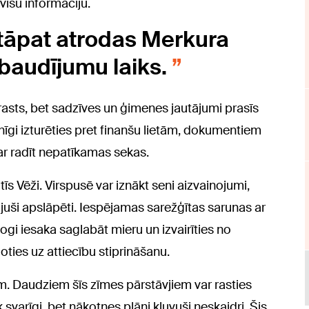
isu informāciju.
tāpat atrodas Merkura
baudījumu laiks.
erasts, bet sadzīves un ģimenes jautājumi prasīs
īgi izturēties pret finanšu lietām, dokumentiem
r radīt nepatīkamas sekas.
tīs Vēži. Virspusē var iznākt seni aizvainojumi,
 bijuši apslāpēti. Iespējamas sarežģītas sarunas ar
ogi iesaka saglabāt mieru un izvairīties no
ties uz attiecību stiprināšanu.
vīm. Daudziem šīs zīmes pārstāvjiem var rasties
ik svarīgi, bet nākotnes plāni kļuvuši neskaidri. Šis