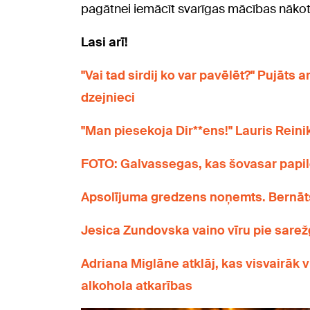
pagātnei iemācīt svarīgas mācības nākot
Lasi arī!
"Vai tad sirdij ko var pavēlēt?" Pujāt
dzejnieci
"Man piesekoja Dir**ens!" Lauris Reini
FOTO: Galvassegas, kas šovasar papi
Apsolījuma gredzens noņemts. Bernāt
Jesica Zundovska vaino vīru pie sarež
Adriana Miglāne atklāj, kas visvairāk 
alkohola atkarības