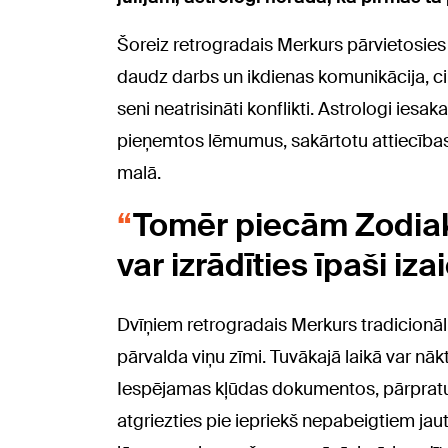
Šoreiz retrogradais Merkurs pārvietosie
daudz darbs un ikdienas komunikācija, ci
seni neatrisināti konflikti. Astrologi iesak
pieņemtos lēmumus, sakārtotu attiecības u
malā.
Tomēr piecām Zodia
var izrādīties īpaši iza
Dvīņiem retrogradais Merkurs tradicionāli
pārvalda viņu zīmi. Tuvākajā laikā var nāk
Iespējamas kļūdas dokumentos, pārpratumi
atgriezties pie iepriekš nepabeigtiem jau