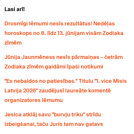
Lasi arī!
Drosmīgi lēmumi nesīs rezultātus! Nedēļas
horoskops no 8. līdz 13. jūnijam visām Zodiaka
zīmēm
Jūnija Jaunmēness nesīs pārmaiņas – četrām
Zodiaka zīmēm gaidāmi īpaši notikumi
"Es nebaidos no patiesības." Titulu "1. vice Misis
Latvija 2026" zaudējusī laureāte komentē
organizatores lēmumu
Jesica atklāj savu "burvju triku" strīdu
izbeigšanai, taču Juris tam nav gatavs