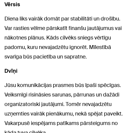
Vērsis
Diena liks vairāk domāt par stabilitāti un drošību.
Var rasties vēlme pārskatīt finanšu jautājumus vai
nākotnes plānus. Kāds cilvēks sniegs vērtīgu
padomu, kuru nevajadzētu ignorēt. Mīlestībā
svarīga būs pacietība un sapratne.
Dvīņi
Jūsu komunikācijas prasmes būs īpaši spēcīgas.
Veiksmīgi risināsies sarunas, pārrunas un dažādi
organizatoriski jautājumi. Tomēr nevajadzētu
uzņemties vairāk pienākumu, nekā spējat paveikt.
Vakarpusē iespējams patīkams pārsteigums no
kāda tuva cilvēka.