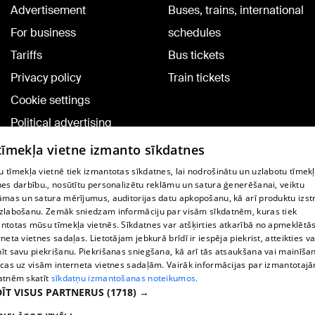
Advertisement
Buses, trains, international
For business
schedules
Tariffs
Bus tickets
Privacy policy
Train tickets
Cookie settings
Political advertising
Cookie policy
 tīmekļa vietne izmanto sīkdatnes
Commenting terms
 tīmekļa vietnē tiek izmantotas sīkdatnes, lai nodrošinātu un uzlabotu tīmek
nes darbību., nosūtītu personalizētu reklāmu un satura ģenerēšanai, veiktu
āmas un satura mērījumus, auditorijas datu apkopošanu, kā arī produktu izst
TV program
zlabošanu. Zemāk sniedzam informāciju par visām sīkdatnēm, kuras tiek
Contract rules
ntotas mūsu tīmekļa vietnēs. Sīkdatnes var atšķirties atkarībā no apmeklētā
rneta vietnes sadaļas. Lietotājam jebkurā brīdī ir iespēja piekrist, atteikties va
360 Ziņu kontakti
īt savu piekrišanu. Piekrišanas sniegšana, kā arī tās atsaukšana vai mainīša
ecas uz visām interneta vietnes sadaļām. Vairāk informācijas par izmantotaj
Helio Media
atnēm skatīt
sīkdatņu izmantošanas noteikumos.
ĪT VISUS PARTNERUS
(1718) →
Vortal assistance service: e-mail -
info@1188.lv