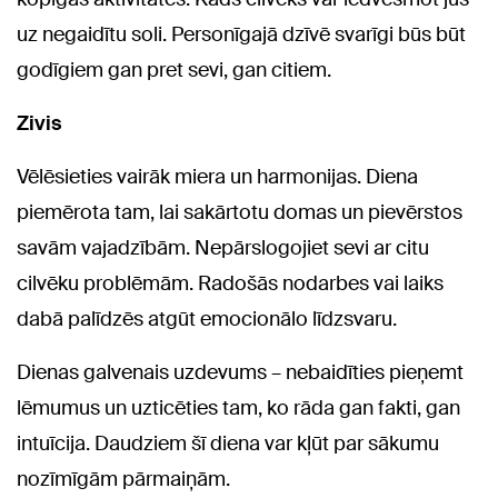
uz negaidītu soli. Personīgajā dzīvē svarīgi būs būt
godīgiem gan pret sevi, gan citiem.
Zivis
Vēlēsieties vairāk miera un harmonijas. Diena
piemērota tam, lai sakārtotu domas un pievērstos
savām vajadzībām. Nepārslogojiet sevi ar citu
cilvēku problēmām. Radošās nodarbes vai laiks
dabā palīdzēs atgūt emocionālo līdzsvaru.
Dienas galvenais uzdevums – nebaidīties pieņemt
lēmumus un uzticēties tam, ko rāda gan fakti, gan
intuīcija. Daudziem šī diena var kļūt par sākumu
nozīmīgām pārmaiņām.