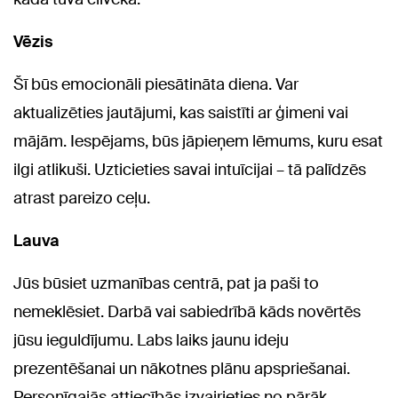
Vēzis
Šī būs emocionāli piesātināta diena. Var
aktualizēties jautājumi, kas saistīti ar ģimeni vai
mājām. Iespējams, būs jāpieņem lēmums, kuru esat
ilgi atlikuši. Uzticieties savai intuīcijai – tā palīdzēs
atrast pareizo ceļu.
Lauva
Jūs būsiet uzmanības centrā, pat ja paši to
nemeklēsiet. Darbā vai sabiedrībā kāds novērtēs
jūsu ieguldījumu. Labs laiks jaunu ideju
prezentēšanai un nākotnes plānu apspriešanai.
Personīgajās attiecībās izvairieties no pārāk