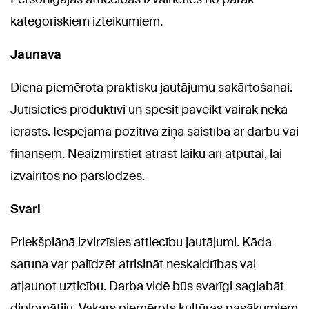
kategoriskiem izteikumiem.
Jaunava
Diena piemērota praktisku jautājumu sakārtošanai.
Jutīsieties produktīvi un spēsit paveikt vairāk nekā
ierasts. Iespējama pozitīva ziņa saistībā ar darbu vai
finansēm. Neaizmirstiet atrast laiku arī atpūtai, lai
izvairītos no pārslodzes.
Svari
Priekšplānā izvirzīsies attiecību jautājumi. Kāda
saruna var palīdzēt atrisināt neskaidrības vai
atjaunot uzticību. Darba vidē būs svarīgi saglabāt
diplomātiju. Vakars piemērots kultūras pasākumiem