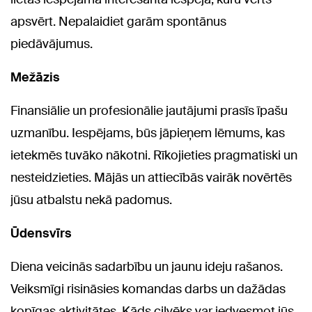
apsvērt. Nepalaidiet garām spontānus
piedāvājumus.
Mežāzis
Finansiālie un profesionālie jautājumi prasīs īpašu
uzmanību. Iespējams, būs jāpieņem lēmums, kas
ietekmēs tuvāko nākotni. Rīkojieties pragmatiski un
nesteidzieties. Mājās un attiecībās vairāk novērtēs
jūsu atbalstu nekā padomus.
Ūdensvīrs
Diena veicinās sadarbību un jaunu ideju rašanos.
Veiksmīgi risināsies komandas darbs un dažādas
kopīgas aktivitātes. Kāds cilvēks var iedvesmot jūs