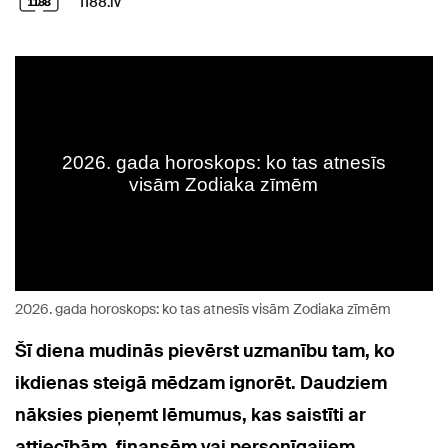
1188.lv
2026. gada horoskops: ko tas atnesīs visām Zodiaka zīmēm
Šī diena mudinās pievērst uzmanību tam, ko
ikdienas steigā mēdzam ignorēt. Daudziem
nāksies pieņemt lēmumus, kas saistīti ar
attiecībām, finansēm vai personīgajiem