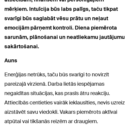
mērķiem. Intuīcija būs labs palīgs, taču tikpat
svarīgi būs saglabāt vēsu prātu un neļaut
emocijām pārņemt kontroli. Diena piemērota
sarunām, plānošanai un neatliekamu jautājumu
sakārtošanai.
Auns
Enerģijas netrūks, taču būs svarīgi to novirzīt
pareizajā virzienā. Darba lietās iespējamas
negaidītas situācijas, kas prasīs ātru reakciju.
Attiecībās centieties vairāk ieklausīties, nevis uzreiz
aizstāvēt savu viedokli. Vakars piemērots aktīvai
atpūtai vai tikšanās reizēm ar draugiem.