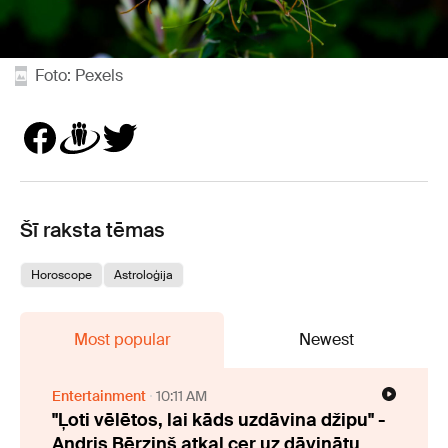
Foto: Pexels
Šī raksta tēmas
Horoscope
Astroloģija
Most popular
Newest
Entertainment
10:11 AM
"Ļoti vēlētos, lai kāds uzdāvina džipu" -
Andris Bērziņš atkal cer uz dāvinātu