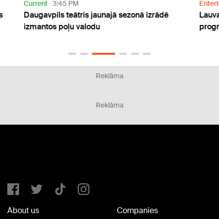
Current
3:45 PM
Enter
s
Daugavpils teātris jaunajā sezonā izrādē
Lauva
izmantos poļu valodu
progn
Reklāma
Reklāma
About us
Companies