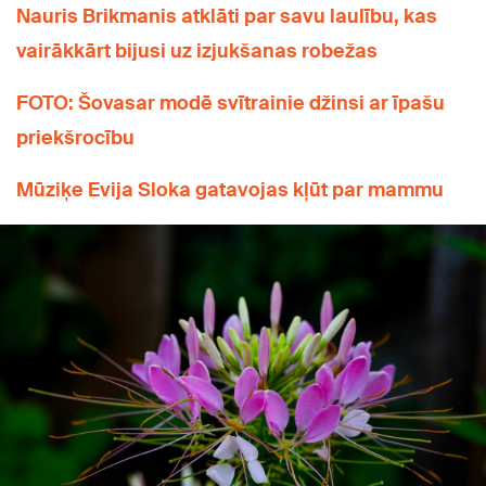
Nauris Brikmanis atklāti par savu laulību, kas
vairākkārt bijusi uz izjukšanas robežas
FOTO: Šovasar modē svītrainie džinsi ar īpašu
priekšrocību
Mūziķe Evija Sloka gatavojas kļūt par mammu