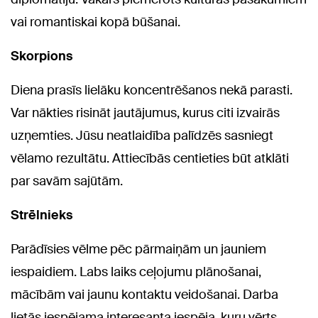
vai romantiskai kopā būšanai.
Skorpions
Diena prasīs lielāku koncentrēšanos nekā parasti.
Var nākties risināt jautājumus, kurus citi izvairās
uzņemties. Jūsu neatlaidība palīdzēs sasniegt
vēlamo rezultātu. Attiecībās centieties būt atklāti
par savām sajūtām.
Strēlnieks
Parādīsies vēlme pēc pārmaiņām un jauniem
iespaidiem. Labs laiks ceļojumu plānošanai,
mācībām vai jaunu kontaktu veidošanai. Darba
lietās iespējama interesanta iespēja, kuru vērts