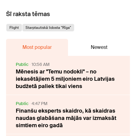
Šī raksta tēmas
Flight
Starptautiskā lidosta "Rīga"
Most popular
Newest
Public
10:56 AM
Mēnesis ar "Temu nodokli" – no
iekasētājiem 5 miljoniem eiro Latvijas
budžetā paliek tikai viens
Public
4:47 PM
Finanšu eksperts skaidro, kā skaidras
naudas glabāšana mājās var izmaksāt
simtiem eiro gadā