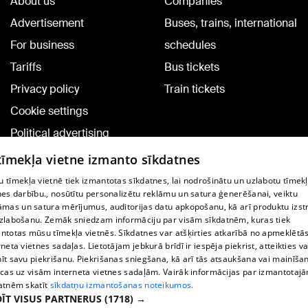
About us
Companies
Advertisement
Buses, trains, international
For business
schedules
Tariffs
Bus tickets
Privacy policy
Train tickets
Cookie settings
Political advertising
Cookie policy
 tīmekļa vietne izmanto sīkdatnes
Commenting terms
 tīmekļa vietnē tiek izmantotas sīkdatnes, lai nodrošinātu un uzlabotu tīmek
nes darbību., nosūtītu personalizētu reklāmu un satura ģenerēšanai, veiktu
āmas un satura mērījumus, auditorijas datu apkopošanu, kā arī produktu izst
TV program
zlabošanu. Zemāk sniedzam informāciju par visām sīkdatnēm, kuras tiek
Contract rules
ntotas mūsu tīmekļa vietnēs. Sīkdatnes var atšķirties atkarībā no apmeklētā
rneta vietnes sadaļas. Lietotājam jebkurā brīdī ir iespēja piekrist, atteikties va
360 Ziņu kontakti
īt savu piekrišanu. Piekrišanas sniegšana, kā arī tās atsaukšana vai mainīša
ecas uz visām interneta vietnes sadaļām. Vairāk informācijas par izmantotaj
Helio Media
atnēm skatīt
sīkdatņu izmantošanas noteikumos.
ĪT VISUS PARTNERUS
(1718) →
Vortal assistance service: e-mail -
info@1188.lv