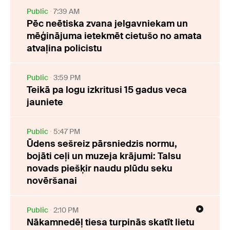
Public
7:39 AM
Pēc neētiska zvana jelgavniekam un
mēģinājuma ietekmēt cietušo no amata
atvaļina policistu
Public
3:59 PM
Teikā pa logu izkritusi 15 gadus veca
jauniete
Public
5:47 PM
Ūdens sešreiz pārsniedzis normu,
bojāti ceļi un muzeja krājumi: Talsu
novads piešķir naudu plūdu seku
novēršanai
Public
2:10 PM
Nākamnedēļ tiesa turpinās skatīt lietu