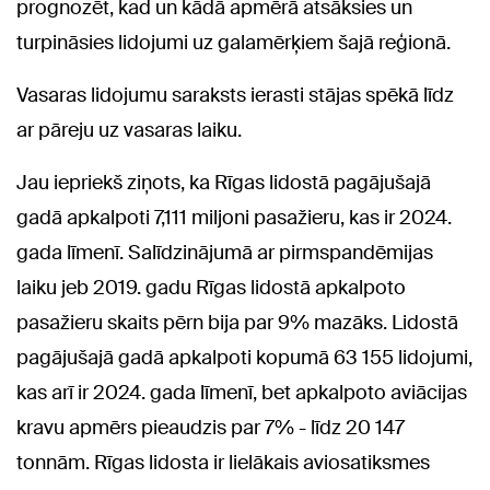
prognozēt, kad un kādā apmērā atsāksies un
turpināsies lidojumi uz galamērķiem šajā reģionā.
Vasaras lidojumu saraksts ierasti stājas spēkā līdz
ar pāreju uz vasaras laiku.
Jau iepriekš ziņots, ka Rīgas lidostā pagājušajā
gadā apkalpoti 7,111 miljoni pasažieru, kas ir 2024.
gada līmenī. Salīdzinājumā ar pirmspandēmijas
laiku jeb 2019. gadu Rīgas lidostā apkalpoto
pasažieru skaits pērn bija par 9% mazāks. Lidostā
pagājušajā gadā apkalpoti kopumā 63 155 lidojumi,
kas arī ir 2024. gada līmenī, bet apkalpoto aviācijas
kravu apmērs pieaudzis par 7% - līdz 20 147
tonnām. Rīgas lidosta ir lielākais aviosatiksmes