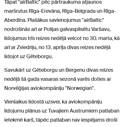
Tāpat "airBaltic" pēc pārtraukuma atjaunos
maršrutus Rīga-Erevāna, Rīga-Belgrada un Rīga-
Aberdīna. Plašākus savienojumus "airBaltic"
nodrošinās arī ar Polijas galvaspilsētu Varšavu,
lidojumus trīs reizes nedēļā veicot no 30. marta, kā
arī ar Zviedriju, no 13. aprīļa divas reizes nedēļā
lidojot uz Gēteborgu.
Savukārt uz Gēteborgu un Bergenu divas reizes
nedēļā šā gada vasaras sezonā varēs doties ar
Norvēģijas aviokompāniju "Norwegian".
Vienlaikus lidostā uzsver, ka aviokompāniju
lidojumu plānus uz Tuvajiem Austrumiem patlaban
ietekmē karš, tāpēc patlaban nav iespējams droši