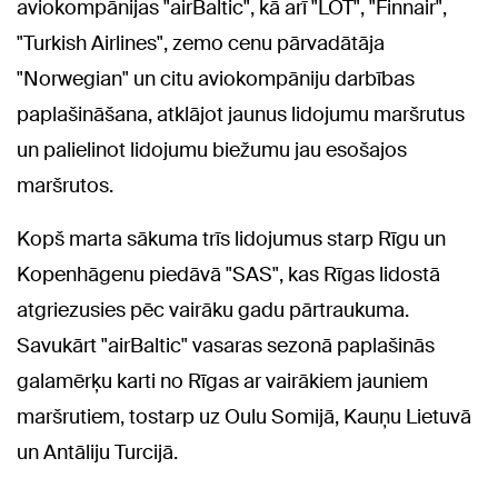
aviokompānijas "airBaltic", kā arī "LOT", "Finnair",
"Turkish Airlines", zemo cenu pārvadātāja
"Norwegian" un citu aviokompāniju darbības
paplašināšana, atklājot jaunus lidojumu maršrutus
un palielinot lidojumu biežumu jau esošajos
maršrutos.
Kopš marta sākuma trīs lidojumus starp Rīgu un
Kopenhāgenu piedāvā "SAS", kas Rīgas lidostā
atgriezusies pēc vairāku gadu pārtraukuma.
Savukārt "airBaltic" vasaras sezonā paplašinās
galamērķu karti no Rīgas ar vairākiem jauniem
maršrutiem, tostarp uz Oulu Somijā, Kauņu Lietuvā
un Antāliju Turcijā.