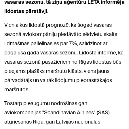
vasaras sezonu, tā ziņu aģentūru LETA informēja
lidostas pārstāvji.
Vienlaikus lidostā prognozē, ka šogad vasaras
sezonā aviokompāniju piedāvāto sēdvietu skaits
lidmašīnās palielināsies par 7%, salīdzinot ar
pagājušā gada vasaras sezonu. Lidostā informē, ka
vasaras sezonā pasažieriem no Rīgas lidostas būs
pieejams plašāks maršrutu klāsts, viens jauns
pārvadātājs un vairāk lidojumu pieprasītākajos
maršrutos.
Tostarp pieaugumu nodrošinās gan
aviokompānijas "Scandinavian Airlines" (SAS)
atgriešanās Rīgā, gan Latvijas nacionālās