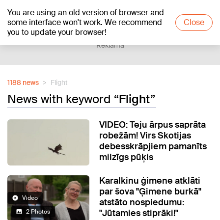
You are using an old version of browser and
+17
°C
some interface won't work. We recommend
Close
you to update your browser!
Reklāma
1188 news
Flight
News with keyword
“Flight”
VIDEO: Teju ārpus saprāta
robežām! Virs Skotijas
debesskrāpjiem pamanīts
milzīgs pūķis
Karalkinu ģimene atklāti
par šova "Ģimene burkā"
Video
atstāto nospiedumu:
"Jūtamies stiprāki!"
2 Photos