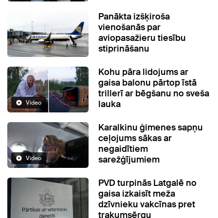
Panākta izšķiroša
vienošanās par
aviopasažieru tiesību
stiprināšanu
Kohu pāra lidojums ar
gaisa balonu pārtop īstā
trillerī ar bēgšanu no sveša
lauka
Video
Karalkinu ģimenes sapņu
ceļojums sākas ar
negaidītiem
sarežģījumiem
Video
PVD turpinās Latgalē no
gaisa izkaisīt meža
dzīvnieku vakcīnas pret
trakumsērgu