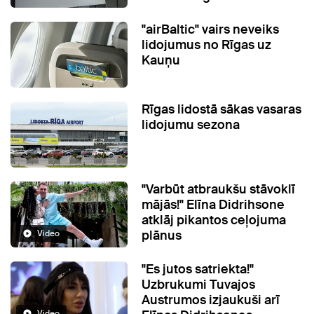
"airBaltic" vairs neveiks
lidojumus no Rīgas uz
Kauņu
Rīgas lidostā sākas vasaras
lidojumu sezona
"Varbūt atbraukšu stāvoklī
mājās!" Elīna Didrihsone
atklāj pikantos ceļojuma
plānus
Video
"Es jutos satriekta!"
Uzbrukumi Tuvajos
Austrumos izjaukuši arī
Video