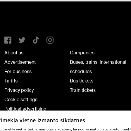
About us
Companies
Advertisement
Buses, trains, international
For business
schedules
Tariffs
Bus tickets
Privacy policy
Train tickets
Cookie settings
Political advertising
Cookie policy
 tīmekļa vietne izmanto sīkdatnes
Commenting terms
 tīmekļa vietnē tiek izmantotas sīkdatnes, lai nodrošinātu un uzlabotu tīmek