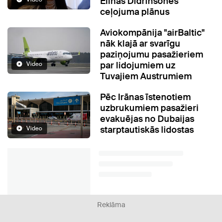
Elīnas Didrihsones
ceļojuma plānus
Aviokompānija "airBaltic"
nāk klajā ar svarīgu
paziņojumu pasažieriem
par lidojumiem uz
Video
Tuvajiem Austrumiem
Pēc Irānas īstenotiem
uzbrukumiem pasažieri
evakuējas no Dubaijas
starptautiskās lidostas
Video
Reklāma