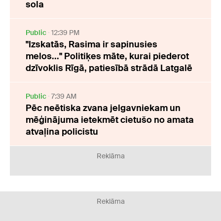
sola
Public
12:39 PM
"Izskatās, Rasima ir sapinusies
melos..." Politiķes māte, kurai piederot
dzīvoklis Rīgā, patiesībā strādā Latgalē
Public
7:39 AM
Pēc neētiska zvana jelgavniekam un
mēģinājuma ietekmēt cietušo no amata
atvaļina policistu
Reklāma
Reklāma