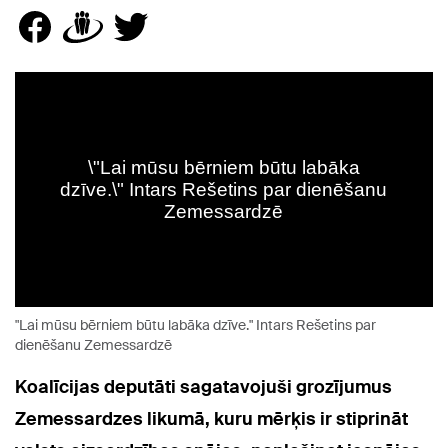
"Lai mūsu bērniem būtu labāka dzīve." Intars Rešetins par
dienēšanu Zemessardzē
Koalīcijas deputāti sagatavojuši grozījumus
Zemessardzes likumā, kuru mērķis ir stiprināt