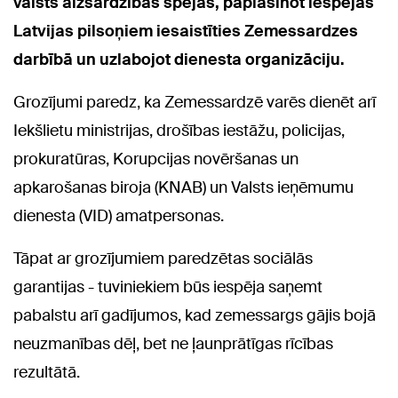
valsts aizsardzības spējas, paplašinot iespējas
Latvijas pilsoņiem iesaistīties Zemessardzes
darbībā un uzlabojot dienesta organizāciju.
Grozījumi paredz, ka Zemessardzē varēs dienēt arī
Iekšlietu ministrijas, drošības iestāžu, policijas,
prokuratūras, Korupcijas novēršanas un
apkarošanas biroja (KNAB) un Valsts ieņēmumu
dienesta (VID) amatpersonas.
Tāpat ar grozījumiem paredzētas sociālās
garantijas - tuviniekiem būs iespēja saņemt
pabalstu arī gadījumos, kad zemessargs gājis bojā
neuzmanības dēļ, bet ne ļaunprātīgas rīcības
rezultātā.