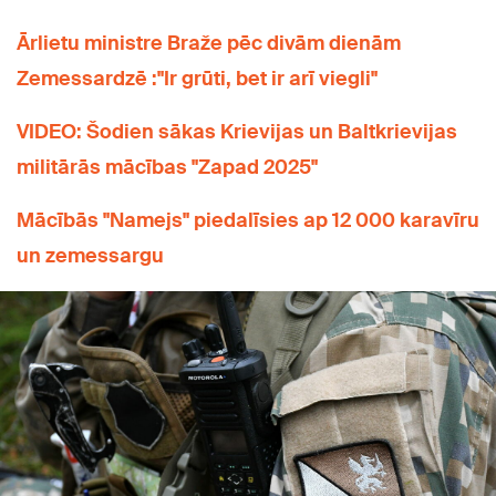
Ārlietu ministre Braže pēc divām dienām
Zemessardzē :"Ir grūti, bet ir arī viegli"
VIDEO: Šodien sākas Krievijas un Baltkrievijas
militārās mācības "Zapad 2025"
Mācībās "Namejs" piedalīsies ap 12 000 karavīru
un zemessargu