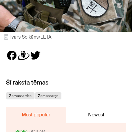
Ivars Soikāns/LETA
Šī raksta tēmas
Zemessardze
Zemessargs
Most popular
Newest
Public
9:14 AM