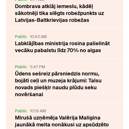
Dombrava atklāj iemeslu, kādēļ
sākotnēji tika slēgts robežpunkts uz
Latvijas-Baltkrievijas robežas
Public
10:43 AM
Labklājības ministrija rosina palielināt
vecāku pabalstu līdz 70% no algas
Public
5:47 PM
Ūdens sešreiz pārsniedzis normu,
bojāti ceļi un muzeja krājumi: Talsu
novads piešķir naudu plūdu seku
novēršanai
Public
10:19 AM
Mirušā uzņēmēja Valērija Maligina
jaunākā meita nonākusi uz apsūdzēto