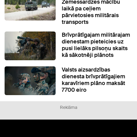
Zemessardzes mācību
laikā pa ceļiem
pārvietosies militārais
transports
Brīvprātīgajam militārajam
dienestam pieteicies uz
pusi lielāks pilsoņu skaits
kā sākotnēji plānots
Valsts aizsardzības
dienesta brīvprātīgajiem
karavīriem plāno maksāt
7700 eiro
Reklāma