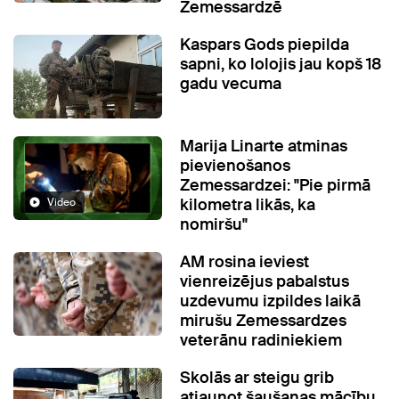
Zemessardzē
Kaspars Gods piepilda
sapni, ko lolojis jau kopš 18
gadu vecuma
Marija Linarte atminas
pievienošanos
Zemessardzei: "Pie pirmā
kilometra likās, ka
Video
nomiršu"
AM rosina ieviest
vienreizējus pabalstus
uzdevumu izpildes laikā
mirušu Zemessardzes
veterānu radiniekiem
Skolās ar steigu grib
atjaunot šaušanas mācību