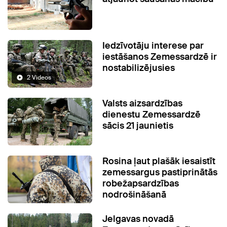
Iedzīvotāju interese par
iestāšanos Zemessardzē ir
nostabilizējusies
2 Videos
Valsts aizsardzības
dienestu Zemessardzē
sācis 21 jaunietis
Rosina ļaut plašāk iesaistīt
zemessargus pastiprinātās
robežapsardzības
nodrošināšanā
Jelgavas novadā