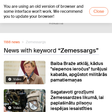
You are using an old version of browser and
+21
°C
some interface won't work. We recommend
Close
you to update your browser!
Reklāma
1188 news
Zemessargs
News with keyword
“Zemessargs”
Baiba Braže atklāj, kādus
"slepenos ieročus" turējusi
kabatās, apgūstot militārās
pamatiemaņas
Video
Sagatavoti grozījumi
Zemessardzes likumā, lai
paplašinātu pilsoņu
iespējas iesaistīties
Video