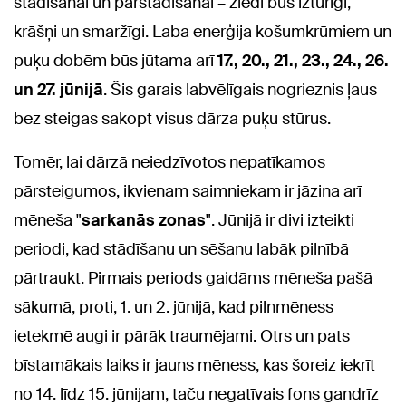
stādīšanai un pārstādīšanai – ziedi būs izturīgi,
krāšņi un smaržīgi. Laba enerģija košumkrūmiem un
puķu dobēm būs jūtama arī
17., 20., 21., 23., 24., 26.
un 27. jūnijā
. Šis garais labvēlīgais nogrieznis ļaus
bez steigas sakopt visus dārza puķu stūrus.
Tomēr, lai dārzā neiedzīvotos nepatīkamos
pārsteigumos, ikvienam saimniekam ir jāzina arī
mēneša "
sarkanās zonas
". Jūnijā ir divi izteikti
periodi, kad stādīšanu un sēšanu labāk pilnībā
pārtraukt. Pirmais periods gaidāms mēneša pašā
sākumā, proti, 1. un 2. jūnijā, kad pilnmēness
ietekmē augi ir pārāk traumējami. Otrs un pats
bīstamākais laiks ir jauns mēness, kas šoreiz iekrīt
no 14. līdz 15. jūnijam, taču negatīvais fons gandrīz