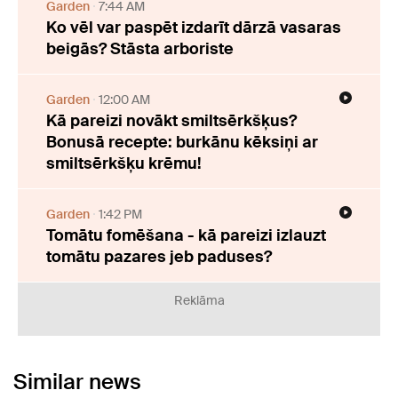
Garden
7:44 AM
Ko vēl var paspēt izdarīt dārzā vasaras
beigās? Stāsta arboriste
Garden
12:00 AM
Kā pareizi novākt smiltsērkšķus?
Bonusā recepte: burkānu kēksiņi ar
smiltsērkšķu krēmu!
Garden
1:42 PM
Tomātu fomēšana - kā pareizi izlauzt
tomātu pazares jeb paduses?
Reklāma
Similar news