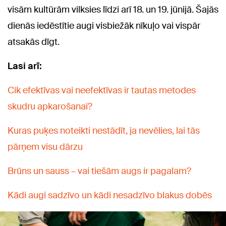
visām kultūrām vilksies līdzi arī 18. un 19. jūnijā. Šajās
dienās iedēstītie augi visbiežāk nīkuļo vai vispār
atsakās dīgt.
Lasi arī:
Cik efektīvas vai neefektīvas ir tautas metodes
skudru apkarošanai?
Kuras puķes noteikti nestādīt, ja nevēlies, lai tās
pārņem visu dārzu
Brūns un sauss – vai tiešām augs ir pagalam?
Kādi augi sadzīvo un kādi nesadzīvo blakus dobēs