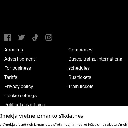
About us
Companies
Advertisement
Buses, trains, international
For business
schedules
Tariffs
Bus tickets
Privacy policy
Train tickets
Cookie settings
Political advertising
Cookie policy
 tīmekļa vietne izmanto sīkdatnes
Commenting terms
 tīmekļa vietnē tiek izmantotas sīkdatnes, lai nodrošinātu un uzlabotu tīmek