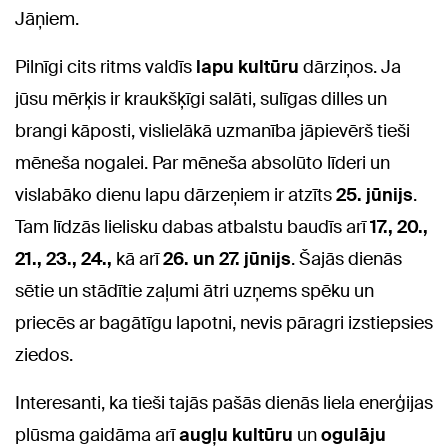
Jāņiem.
Pilnīgi cits ritms valdīs
lapu kultūru
dārziņos. Ja
jūsu mērķis ir kraukšķīgi salāti, sulīgas dilles un
brangi kāposti, vislielākā uzmanība jāpievērš tieši
mēneša nogalei. Par mēneša absolūto līderi un
vislabāko dienu lapu dārzeņiem ir atzīts
25. jūnijs
.
Tam līdzās lielisku dabas atbalstu baudīs arī
17., 20.,
21., 23., 24.,
kā arī
26. un 27. jūnijs
. Šajās dienās
sētie un stādītie zaļumi ātri uzņems spēku un
priecēs ar bagātīgu lapotni, nevis pāragri izstiepsies
ziedos.
Interesanti, ka tieši tajās pašās dienās liela enerģijas
plūsma gaidāma arī
augļu kultūru
un
ogulāju