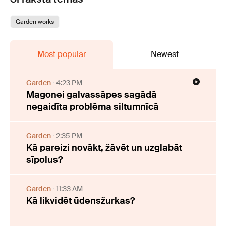
Garden works
Most popular
Newest
Garden
4:23 PM
Magonei galvassāpes sagādā
negaidīta problēma siltumnīcā
Garden
2:35 PM
Kā pareizi novākt, žāvēt un uzglabāt
sīpolus?
Garden
11:33 AM
Kā likvidēt ūdensžurkas?