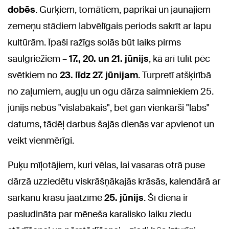
dobēs
. Gurķiem, tomātiem, paprikai un jaunajiem
zemeņu stādiem labvēlīgais periods sakrīt ar lapu
kultūrām. Īpaši ražīgs solās būt laiks pirms
saulgriežiem –
17., 20. un 21. jūnijs
, kā arī tūlīt pēc
svētkiem no
23. līdz 27. jūnijam
. Turpretī atšķirībā
no zaļumiem, augļu un ogu dārza saimniekiem 25.
jūnijs nebūs "vislabākais", bet gan vienkārši "labs"
datums, tādēļ darbus šajās dienās var apvienot un
veikt vienmērīgi.
Puķu mīļotājiem, kuri vēlas, lai vasaras otrā puse
dārzā uzziedētu viskrāšņākajās krāsās, kalendārā ar
sarkanu krāsu jāatzīmē
25. jūnijs
. Šī diena ir
pasludināta par mēneša karalisko laiku ziedu