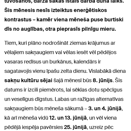
tuvošanos, dārzā sākas īstais darba duna laiks.
Šis mēnesis nesīs izteiktus enerģētiskos
kontrastus – kamēr viena mēneša puse burtiski
dīs no auglības, otra pieprasīs pilnīgu mieru.
Tiem, kuri plāno nodrošināt ziemas krājumus ar
vēlajiem sakņaugiem vai vēlas iesēt vēl pēdējos
vasaras redīsus un burkānus, kalendārs ir
sagatavojis vienu īpašu zelta dienu. Vislabākā diena
sakņu kultūru sējai
šajā mēnesī būs
8. jūnijs
. Šis
datums ir izcili piemērots, lai sēklas dotu spēcīgus
un veselīgus dīgstus. Labas un ražīgas alternatīvas
sakņaugiem būs mēneša sākumā –
3. un 4. jūnijā
,
kā arī mēneša vidū
12. un 13. jūnijā
, un vēl viena
pēdējā iespēja pavērsies
25. jūnijā
, uzreiz pēc