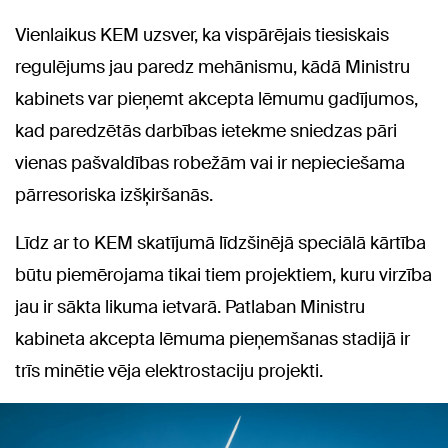
Vienlaikus KEM uzsver, ka vispārējais tiesiskais
regulējums jau paredz mehānismu, kādā Ministru
kabinets var pieņemt akcepta lēmumu gadījumos,
kad paredzētās darbības ietekme sniedzas pāri
vienas pašvaldības robežām vai ir nepieciešama
pārresoriska izšķiršanās.
Līdz ar to KEM skatījumā līdzšinējā speciālā kārtība
būtu piemērojama tikai tiem projektiem, kuru virzība
jau ir sākta likuma ietvarā. Patlaban Ministru
kabineta akcepta lēmuma pieņemšanas stadijā ir
trīs minētie vēja elektrostaciju projekti.