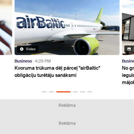
Video
Business
4:29 PM
Busin
Kvoruma trūkuma dēļ pārceļ "airBaltic"
No gr
obligāciju turētāju sanāksmi
iegul
mājo
Reklāma
Reklāma