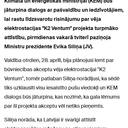
Klimata un enerģētikas ministrijai (KEM) būs
jāturpina dialogs ar pašvaldību un iedzīvotājiem,
lai rastu līdzsvarotu risinājumu par vēja
elektrostacijas "K2 Ventum" projekta turpmāko
attīstību, pirmdienas vakarā tviterī paziņoja
Ministru prezidente Evika Siliņa (JV).
Valdība otrdien, 28. aprīlī, bija plānojusi lemt par
būvniecības akceptu vēja elektrostacijai "K2
Ventum", tomēr patlaban Siliņa norādījusi, ka sēdē
tiks uzklausīti visu iesaistīto pušu viedokļi un KEM
dialogs būs jāturpina, kas nozīmē, ka gala lēmums
par šī projekta akceptu vēl netiks pieņemts.
Siliņa norāda, ka Latvijai ir svarīgi attīstīt