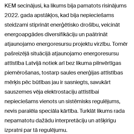
KEM secinājusi, ka likums bija pamatots risinājums
2022. gada apstākļos, kad bija nepieciešams
steidzami stiprināt enerģētisko drošību, veicināt
energoapgādes diversifikāciju un paātrināt
atjaunojamo energoresursu projektu virzību. Tomēr
pašreizējā situācijā atjaunojamo energoresursu
attīstība Latvijā notiek arī bez likuma pilnvērtīgas
piemērošanas, tostarp saules enerģijas attīstības
mērķis pēc būtības jau ir sasniegts, savukārt
sauszemes vēja elektrostaciju attīstībai
nepieciešams vienots un sistēmisks regulējums,
nevis paralēla speciāla kārtība. Turklāt likums rada
nepamatotu dažādu interpretāciju un atšķirīgu
izpratni par tā regulējumu.