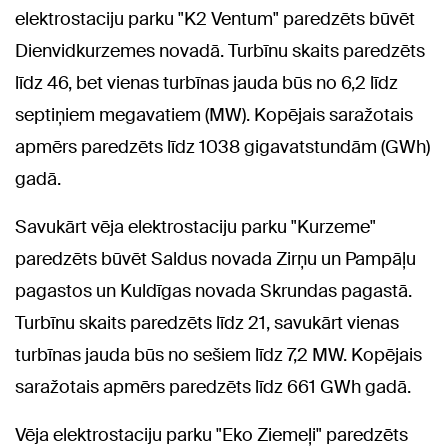
elektrostaciju parku "K2 Ventum" paredzēts būvēt
Dienvidkurzemes novadā. Turbīnu skaits paredzēts
līdz 46, bet vienas turbīnas jauda būs no 6,2 līdz
septiņiem megavatiem (MW). Kopējais saražotais
apmērs paredzēts līdz 1038 gigavatstundām (GWh)
gadā.
Savukārt vēja elektrostaciju parku "Kurzeme"
paredzēts būvēt Saldus novada Zirņu un Pampāļu
pagastos un Kuldīgas novada Skrundas pagastā.
Turbīnu skaits paredzēts līdz 21, savukārt vienas
turbīnas jauda būs no sešiem līdz 7,2 MW. Kopējais
saražotais apmērs paredzēts līdz 661 GWh gadā.
Vēja elektrostaciju parku "Eko Ziemeļi" paredzēts