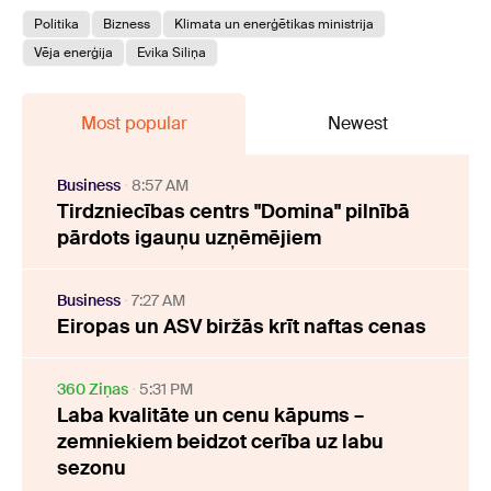
Politika
Bizness
Klimata un enerģētikas ministrija
Vēja enerģija
Evika Siliņa
Most popular
Newest
Business
8:57 AM
Tirdzniecības centrs "Domina" pilnībā
pārdots igauņu uzņēmējiem
Business
7:27 AM
Eiropas un ASV biržās krīt naftas cenas
360 Ziņas
5:31 PM
Laba kvalitāte un cenu kāpums –
zemniekiem beidzot cerība uz labu
sezonu