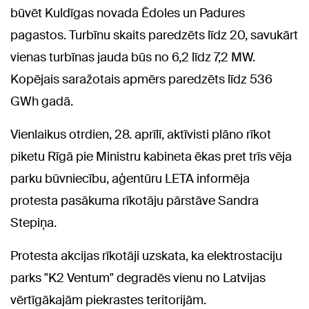
būvēt Kuldīgas novada Ēdoles un Padures
pagastos. Turbīnu skaits paredzēts līdz 20, savukārt
vienas turbīnas jauda būs no 6,2 līdz 7,2 MW.
Kopējais saražotais apmērs paredzēts līdz 536
GWh gadā.
Vienlaikus otrdien, 28. aprīlī, aktīvisti plāno rīkot
piketu Rīgā pie Ministru kabineta ēkas pret trīs vēja
parku būvniecību, aģentūru LETA informēja
protesta pasākuma rīkotāju pārstāve Sandra
Stepiņa.
Protesta akcijas rīkotāji uzskata, ka elektrostaciju
parks "K2 Ventum" degradēs vienu no Latvijas
vērtīgākajām piekrastes teritorijām.