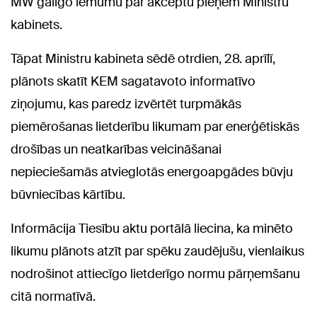
MW galīgo lēmumu par akceptu pieņem Ministru
kabinets.
Tāpat Ministru kabineta sēdē otrdien, 28. aprīlī,
plānots skatīt KEM sagatavoto informatīvo
ziņojumu, kas paredz izvērtēt turpmākās
piemērošanas lietderību likumam par enerģētiskās
drošības un neatkarības veicināšanai
nepieciešamās atvieglotās energoapgādes būvju
būvniecības kārtību.
Informācija Tiesību aktu portālā liecina, ka minēto
likumu plānots atzīt par spēku zaudējušu, vienlaikus
nodrošinot attiecīgo lietderīgo normu pārņemšanu
citā normatīvā.