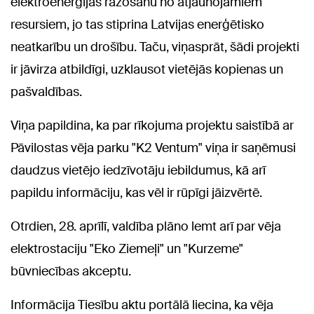
elektroenerģijas ražošanu no atjaunojamiem
resursiem, jo tas stiprina Latvijas enerģētisko
neatkarību un drošību. Taču, viņasprāt, šādi projekti
ir jāvirza atbildīgi, uzklausot vietējās kopienas un
pašvaldības.
Viņa papildina, ka par rīkojuma projektu saistībā ar
Pāvilostas vēja parku "K2 Ventum" viņa ir saņēmusi
daudzus vietējo iedzīvotāju iebildumus, kā arī
papildu informāciju, kas vēl ir rūpīgi jāizvērtē.
Otrdien, 28. aprīlī, valdība plāno lemt arī par vēja
elektrostaciju "Eko Ziemeļi" un "Kurzeme"
būvniecības akceptu.
Informācija Tiesību aktu portālā liecina, ka vēja