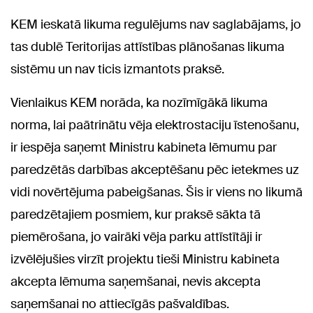
KEM ieskatā likuma regulējums nav saglabājams, jo
tas dublē Teritorijas attīstības plānošanas likuma
sistēmu un nav ticis izmantots praksē.
Vienlaikus KEM norāda, ka nozīmīgākā likuma
norma, lai paātrinātu vēja elektrostaciju īstenošanu,
ir iespēja saņemt Ministru kabineta lēmumu par
paredzētās darbības akceptēšanu pēc ietekmes uz
vidi novērtējuma pabeigšanas. Šis ir viens no likumā
paredzētajiem posmiem, kur praksē sākta tā
piemērošana, jo vairāki vēja parku attīstītāji ir
izvēlējušies virzīt projektu tieši Ministru kabineta
akcepta lēmuma saņemšanai, nevis akcepta
saņemšanai no attiecīgās pašvaldības.