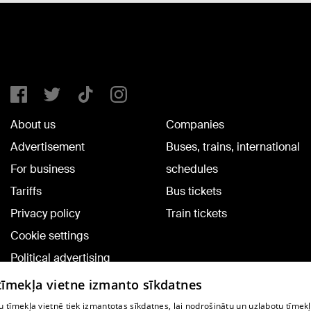
About us
Companies
Advertisement
Buses, trains, international
For business
schedules
Tariffs
Bus tickets
Privacy policy
Train tickets
Cookie settings
Political advertising
Cookie policy
 tīmekļa vietne izmanto sīkdatnes
Commenting terms
 tīmekļa vietnē tiek izmantotas sīkdatnes, lai nodrošinātu un uzlabotu tīmek