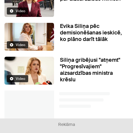
Video
Evika Siliņa pēc
demisionēšanas ieskicē,
ko plāno darīt tālāk
Video
Siliņa gribējusi "atņemt"
"Progresīvajiem"
aizsardzības ministra
krēslu
Video
Reklāma