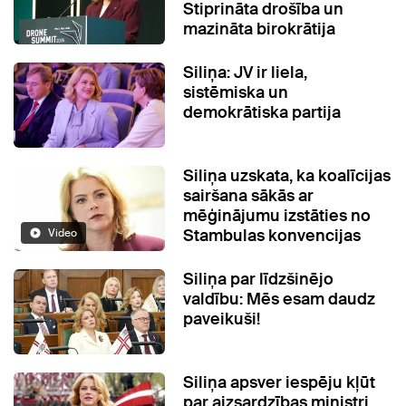
Stiprināta drošība un
mazināta birokrātija
Siliņa: JV ir liela,
sistēmiska un
demokrātiska partija
Siliņa uzskata, ka koalīcijas
sairšana sākās ar
mēģinājumu izstāties no
Stambulas konvencijas
Video
Siliņa par līdzšinējo
valdību: Mēs esam daudz
paveikuši!
Siliņa apsver iespēju kļūt
par aizsardzības ministri