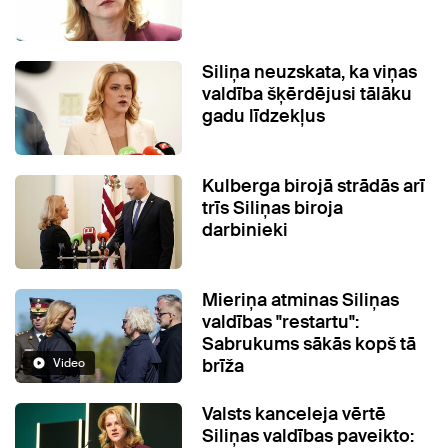
Siliņa neuzskata, ka viņas
valdība šķērdējusi tālāku
gadu līdzekļus
Kulberga birojā strādās arī
trīs Siliņas biroja
darbinieki
Mieriņa atminas Siliņas
valdības "restartu":
Sabrukums sākās kopš tā
brīža
Video
Valsts kanceleja vērtē
Siliņas valdības paveikto: