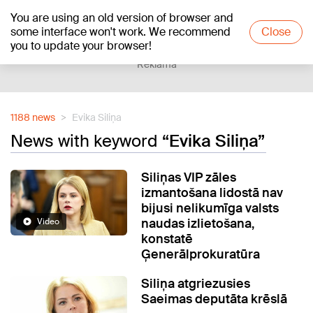
You are using an old version of browser and
+12
°C
some interface won't work. We recommend
Close
you to update your browser!
Reklāma
1188 news
Evika Siliņa
News with keyword
“Evika Siliņa”
Siliņas VIP zāles
izmantošana lidostā nav
bijusi nelikumīga valsts
naudas izlietošana,
Video
konstatē
Ģenerālprokuratūra
Siliņa atgriezusies
Saeimas deputāta krēslā