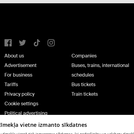
About us
Companies
Advertisement
Buses, trains, international
For business
schedules
Tariffs
Bus tickets
Privacy policy
Train tickets
Cookie settings
Political advertising
Cookie policy
 tīmekļa vietne izmanto sīkdatnes
Commenting terms
 tīmekļa vietnē tiek izmantotas sīkdatnes, lai nodrošinātu un uzlabotu tīmek