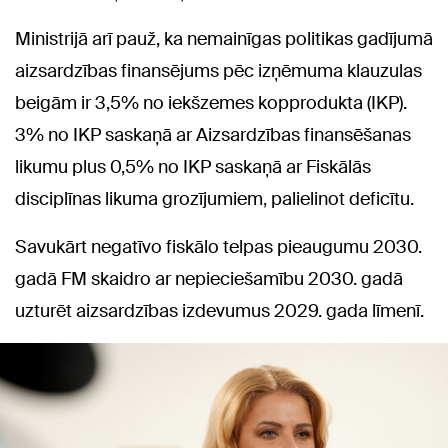
Ministrijā arī pauž, ka nemainīgas politikas gadījumā
aizsardzības finansējums pēc izņēmuma klauzulas
beigām ir 3,5% no iekšzemes kopprodukta (IKP).
3% no IKP saskaņā ar Aizsardzības finansēšanas
likumu plus 0,5% no IKP saskaņā ar Fiskālās
disciplīnas likuma grozījumiem, palielinot deficītu.
Savukārt negatīvo fiskālo telpas pieaugumu 2030.
gadā FM skaidro ar nepieciešamību 2030. gadā
uzturēt aizsardzības izdevumus 2029. gada līmenī.