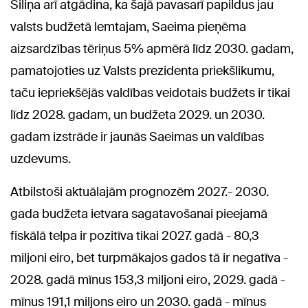
Siliņa arī atgādina, ka šajā pavasarī papildus jau
valsts budžetā lemtajam, Saeima pieņēma
aizsardzības tēriņus 5% apmērā līdz 2030. gadam,
pamatojoties uz Valsts prezidenta priekšlikumu,
taču iepriekšējās valdības veidotais budžets ir tikai
līdz 2028. gadam, un budžeta 2029. un 2030.
gadam izstrāde ir jaunās Saeimas un valdības
uzdevums.
Atbilstoši aktuālajām prognozēm 2027.- 2030.
gada budžeta ietvara sagatavošanai pieejamā
fiskālā telpa ir pozitīva tikai 2027. gadā - 80,3
miljoni eiro, bet turpmākajos gados tā ir negatīva -
2028. gadā mīnus 153,3 miljoni eiro, 2029. gadā -
mīnus 191,1 miljons eiro un 2030. gadā - mīnus