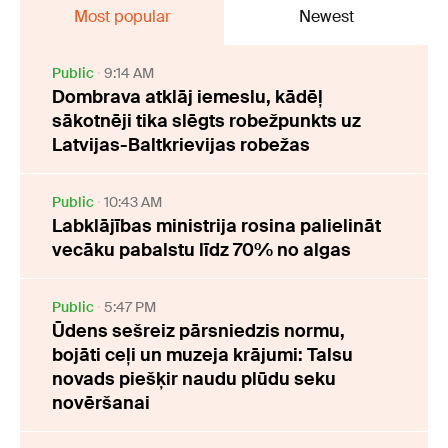
Most popular
Newest
Public
9:14 AM
Dombrava atklāj iemeslu, kādēļ
sākotnēji tika slēgts robežpunkts uz
Latvijas-Baltkrievijas robežas
Public
10:43 AM
Labklājības ministrija rosina palielināt
vecāku pabalstu līdz 70% no algas
Public
5:47 PM
Ūdens sešreiz pārsniedzis normu,
bojāti ceļi un muzeja krājumi: Talsu
novads piešķir naudu plūdu seku
novēršanai