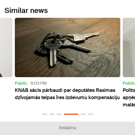
Similar news
Public
8:03 PM
Public
KNAB sācis pārbaudi par deputātes Rasimas
Politolo
dzīvojamās telpas īres izdevumu kompensāciju
apņēmīb
malām
Reklāma