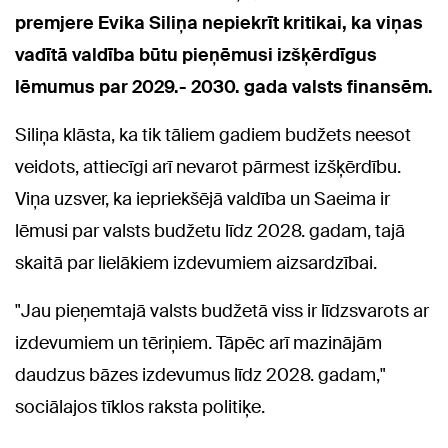
premjere Evika Siliņa nepiekrīt kritikai, ka viņas
vadītā valdība būtu pieņēmusi izšķērdīgus
lēmumus par 2029.- 2030. gada valsts finansēm.
Siliņa klāsta, ka tik tāliem gadiem budžets neesot
veidots, attiecīgi arī nevarot pārmest izšķērdību.
Viņa uzsver, ka iepriekšējā valdība un Saeima ir
lēmusi par valsts budžetu līdz 2028. gadam, tajā
skaitā par lielākiem izdevumiem aizsardzībai.
"Jau pieņemtajā valsts budžetā viss ir līdzsvarots ar
izdevumiem un tēriņiem. Tāpēc arī mazinājām
daudzus bāzes izdevumus līdz 2028. gadam,"
sociālajos tīklos raksta politiķe.