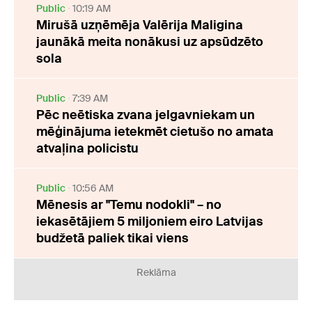
Public
10:19 AM
Mirušā uzņēmēja Valērija Maligina
jaunākā meita nonākusi uz apsūdzēto
sola
Public
7:39 AM
Pēc neētiska zvana jelgavniekam un
mēģinājuma ietekmēt cietušo no amata
atvaļina policistu
Public
10:56 AM
Mēnesis ar "Temu nodokli" – no
iekasētājiem 5 miljoniem eiro Latvijas
budžetā paliek tikai viens
Reklāma