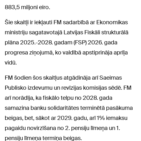
883,5 miljoni eiro.
Šie skaitļi ir iekļauti FM sadarbībā ar Ekonomikas
ministriju sagatavotajā Latvijas Fiskāli strukturālā
plāna 2025.-2028. gadam (FSP) 2026. gada
progresa ziņojumā, ko valdībā apstiprināja aprīļa
vidū.
FM šodien šos skaitļus atgādināja arī Saeimas
Publisko izdevumu un revīzijas komisijas sēdē. FM
arī norādīja, ka fiskālo telpu no 2028. gada
samazina banku solidaritātes terminētā pasākuma
beigas, bet, sākot ar 2029. gadu, arī 1% iemaksu
pagaidu novirzīšana no 2. pensiju līmeņa un 1.
pensiju līmeņa termiņa beigas.