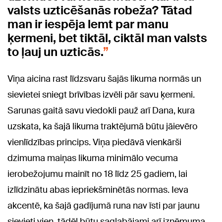
valsts uzticēšanās robeža? Tātad
man ir iespēja lemt par manu
ķermeni, bet tiktāl, ciktāl man valsts
to ļauj un uzticās.
Viņa aicina rast līdzsvaru šajās likuma normās un
sievietei sniegt brīvības izvēli pār savu ķermeni.
Sarunas gaitā savu viedokli pauž arī Dana, kura
uzskata, ka šajā likuma traktējumā būtu jāievēro
vienlīdzības princips. Viņa piedāvā vienkārši
dzimuma maiņas likuma minimālo vecuma
ierobežojumu mainīt no 18 līdz 25 gadiem, lai
izlīdzinātu abas iepriekšminētās normas. Ieva
akcentē, ka šajā gadījumā runa nav īsti par jaunu
sievieti vien, tādēļ būtu saglabājami arī izņēmuma