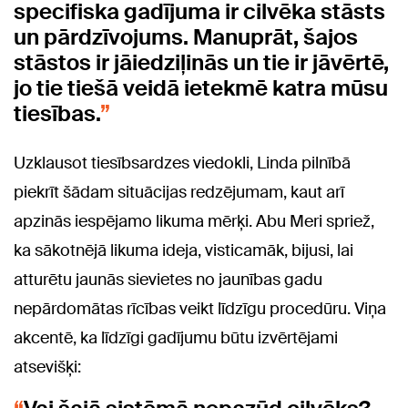
specifiska gadījuma ir cilvēka stāsts
un pārdzīvojums. Manuprāt, šajos
stāstos ir jāiedziļinās un tie ir jāvērtē,
jo tie tiešā veidā ietekmē katra mūsu
tiesības.
Uzklausot tiesībsardzes viedokli, Linda pilnībā
piekrīt šādam situācijas redzējumam, kaut arī
apzinās iespējamo likuma mērķi. Abu Meri spriež,
ka sākotnējā likuma ideja, visticamāk, bijusi, lai
atturētu jaunās sievietes no jaunības gadu
nepārdomātas rīcības veikt līdzīgu procedūru. Viņa
akcentē, ka līdzīgi gadījumu būtu izvērtējami
atsevišķi: