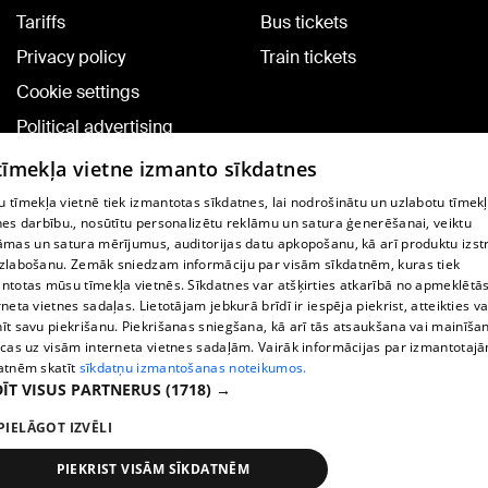
Tariffs
Bus tickets
Privacy policy
Train tickets
Cookie settings
Political advertising
Cookie policy
 tīmekļa vietne izmanto sīkdatnes
Commenting terms
 tīmekļa vietnē tiek izmantotas sīkdatnes, lai nodrošinātu un uzlabotu tīmek
nes darbību., nosūtītu personalizētu reklāmu un satura ģenerēšanai, veiktu
āmas un satura mērījumus, auditorijas datu apkopošanu, kā arī produktu izst
TV program
zlabošanu. Zemāk sniedzam informāciju par visām sīkdatnēm, kuras tiek
Contract rules
ntotas mūsu tīmekļa vietnēs. Sīkdatnes var atšķirties atkarībā no apmeklētā
rneta vietnes sadaļas. Lietotājam jebkurā brīdī ir iespēja piekrist, atteikties va
360 Ziņu kontakti
īt savu piekrišanu. Piekrišanas sniegšana, kā arī tās atsaukšana vai mainīša
ecas uz visām interneta vietnes sadaļām. Vairāk informācijas par izmantotaj
Helio Media
atnēm skatīt
sīkdatņu izmantošanas noteikumos.
ĪT VISUS PARTNERUS
(1718) →
Vortal assistance service: e-mail -
info@1188.lv
PIELĀGOT IZVĒLI
Copyright © 2004-2026 SIA HELIO MEDIA.
All rights reserved.
PIEKRIST VISĀM SĪKDATNĒM