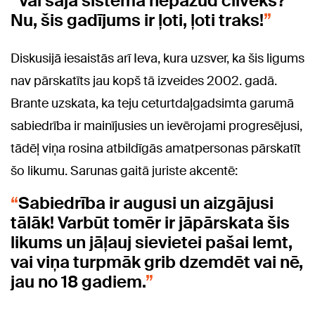
Vai šajā sistēmā nepazūd cilvēks?
Nu, šis gadījums ir ļoti, ļoti traks!
Diskusijā iesaistās arī Ieva, kura uzsver, ka šis ligums
nav pārskatīts jau kopš tā izveides 2002. gadā.
Brante uzskata, ka teju ceturtdaļgadsimta garumā
sabiedrība ir mainījusies un ievērojami progresējusi,
tādēļ viņa rosina atbildīgās amatpersonas pārskatīt
šo likumu. Sarunas gaitā juriste akcentē:
Sabiedrība ir augusi un aizgājusi
tālāk! Varbūt tomēr ir jāpārskata šis
likums un jāļauj sievietei pašai lemt,
vai viņa turpmāk grib dzemdēt vai nē,
jau no 18 gadiem.