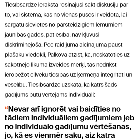
Tiesībsardze ierakstā rosinājusi sākt diskusiju par
to, vai sistēma, kas no vienas puses ir veidota, lai
sargātu sievietes no pārsteidzīgiem lēmumiem
jaunības gados, patiesībā, nav kļuvusi
diskriminējoša. Pēc raidījuma aicinājuma paust
plašāku viedokli, Palkova atzīst, ka, neskatoties uz
sākotnējo likuma izveides mērķi, tas nedrīkst
ierobežot cilvēku tiesības uz ķermeņa integritāti un
veselību. Tiesībsardze uzskata, ka katrs šāds
gadījums būtu vērtējams individuāli:
Nevar arī ignorēt vai baidīties no
tādiem individuāliem gadījumiem jeb
no individuālo gadījumu vērtēšanas,
jo, kā es vienmēr saku, aiz katra