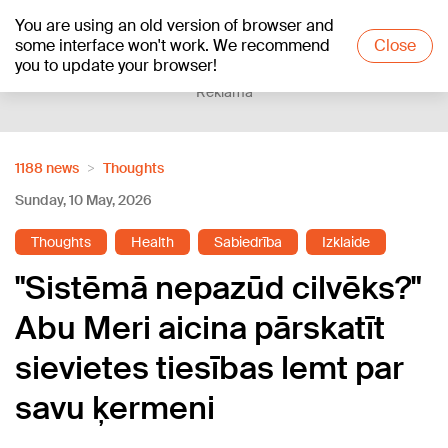
You are using an old version of browser and
+20
°C
some interface won't work. We recommend
Close
you to update your browser!
Reklāma
1188 news
Thoughts
Sunday, 10 May, 2026
Thoughts
Health
Sabiedrība
Izklaide
"Sistēmā nepazūd cilvēks?"
Abu Meri aicina pārskatīt
sievietes tiesības lemt par
savu ķermeni