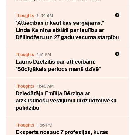
Thoughts
9:34 AM
"Attiecības ir kaut kas sargājams."
Linda Kalniņa atklāti par laulību ar
Džilindžeru un 27 gadu vecuma starpību
Thoughts
1:51 PM
Lauris Dzelzītis par attiecībām:
"Sūdīgākais periods manā dzīvē"
Thoughts
11:48 AM
Dziedātāja Emīlija Bērziņa ar
aizkustinošu vēstījumu lūdz līdzcilvēku
palīdzību
Thoughts
1:56 PM
Eksperts nosauc 7 profesijas, kuras