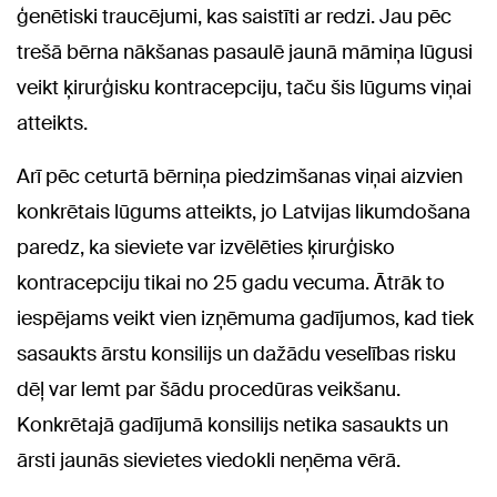
ģenētiski traucējumi, kas saistīti ar redzi. Jau pēc
trešā bērna nākšanas pasaulē jaunā māmiņa lūgusi
veikt ķirurģisku kontracepciju, taču šis lūgums viņai
atteikts.
Arī pēc ceturtā bērniņa piedzimšanas viņai aizvien
konkrētais lūgums atteikts, jo Latvijas likumdošana
paredz, ka sieviete var izvēlēties ķirurģisko
kontracepciju tikai no 25 gadu vecuma. Ātrāk to
iespējams veikt vien izņēmuma gadījumos, kad tiek
sasaukts ārstu konsilijs un dažādu veselības risku
dēļ var lemt par šādu procedūras veikšanu.
Konkrētajā gadījumā konsilijs netika sasaukts un
ārsti jaunās sievietes viedokli neņēma vērā.