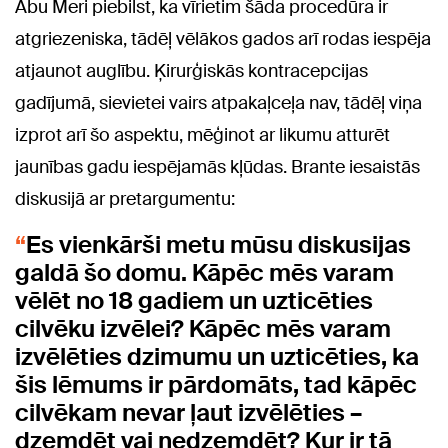
Abu Meri piebilst, ka vīrietim šāda procedūra ir
atgriezeniska, tādēļ vēlākos gados arī rodas iespēja
atjaunot auglību. Ķirurģiskās kontracepcijas
gadījumā, sievietei vairs atpakaļceļa nav, tādēļ viņa
izprot arī šo aspektu, mēģinot ar likumu atturēt
jaunības gadu iespējamās kļūdas. Brante iesaistās
diskusijā ar pretargumentu:
Es vienkārši metu mūsu diskusijas
galdā šo domu. Kāpēc mēs varam
vēlēt no 18 gadiem un uzticēties
cilvēku izvēlei? Kāpēc mēs varam
izvēlēties dzimumu un uzticēties, ka
šis lēmums ir pārdomāts, tad kāpēc
cilvēkam nevar ļaut izvēlēties –
dzemdēt vai nedzemdēt? Kur ir tā