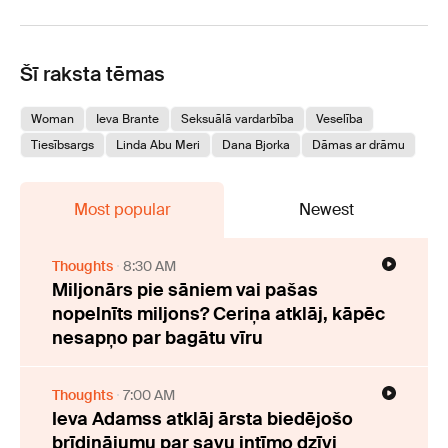
Šī raksta tēmas
Woman
Ieva Brante
Seksuālā vardarbība
Veselība
Tiesībsargs
Linda Abu Meri
Dana Bjorka
Dāmas ar drāmu
Most popular
Newest
Thoughts
8:30 AM
Miljonārs pie sāniem vai pašas
nopelnīts miljons? Ceriņa atklāj, kāpēc
nesapņo par bagātu vīru
Thoughts
7:00 AM
Ieva Adamss atklāj ārsta biedējošo
brīdinājumu par savu intīmo dzīvi