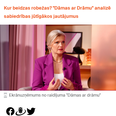
Kur beidzas robežas? "Dāmas ar Drāmu" analizē
sabiedrības jūtīgākos jautājumus
Ekrānuzņēmums no raidījuma "Dāmas ar drāmu"