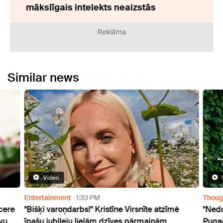
mākslīgais intelekts neaizstās
Reklāma
Similar news
Video
Entertainment
1:33 PM
Thoug
ncere
"Bišķi varoņdarbs!" Kristīne Virsnīte atzīmē
"Nedo
vu
īpašu jubileju lielām dzīves pārmaiņām
Pugač