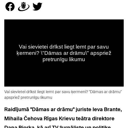
Vai sievietei drīkst liegt lemt par savu ķermeni? "Dāmas ar drāmu"
apspriež pretrunīgu likumu
Raidījumā "Dāmas ar drāmu" juriste Ieva Brante,
Mihaila Čehova Rīgas Krievu teātra direktore
Dana Bjorka
, kā arī
TV žurnāliste un politiķe