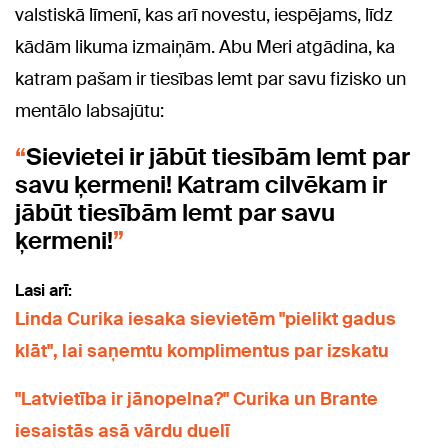
valstiskā līmenī, kas arī novestu, iespējams, līdz
kādām likuma izmaiņām. Abu Meri atgādina, ka
katram pašam ir tiesības lemt par savu fizisko un
mentālo labsajūtu:
Sievietei ir jābūt tiesībām lemt par
savu ķermeni! Katram cilvēkam ir
jābūt tiesībām lemt par savu
ķermeni!
Lasi arī:
Linda Curika iesaka sievietēm "pielikt gadus
klāt", lai saņemtu komplimentus par izskatu
"Latvietība ir jānopelna?" Curika un Brante
iesaistās asā vārdu duelī