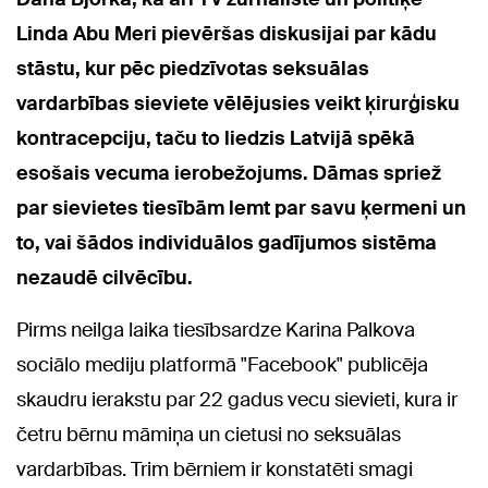
Linda Abu Meri pievēršas diskusijai par kādu
stāstu, kur pēc piedzīvotas seksuālas
vardarbības sieviete vēlējusies veikt ķirurģisku
kontracepciju, taču to liedzis Latvijā spēkā
esošais vecuma ierobežojums.
Dāmas spriež
par sievietes tiesībām lemt par savu ķermeni un
to, vai šādos individuālos gadījumos sistēma
nezaudē cilvēcību.
Pirms neilga laika tiesībsardze Karina Palkova
sociālo mediju platformā "Facebook" publicēja
skaudru ierakstu par 22 gadus vecu sievieti, kura ir
četru bērnu māmiņa un cietusi no seksuālas
vardarbības. Trim bērniem ir konstatēti smagi