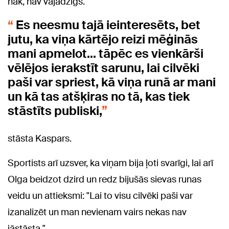
nāk, nav vajadzīgs.
Es neesmu tajā ieinteresēts, bet
jutu, ka viņa kārtējo reizi mēģinās
mani apmelot... tāpēc es vienkārši
vēlējos ierakstīt sarunu, lai cilvēki
paši var spriest, kā viņa runā ar mani
un kā tas atšķiras no tā, kas tiek
stāstīts publiski,
stāsta Kaspars.
Sportists arī uzsver, ka viņam bija ļoti svarīgi, lai arī
Olga beidzot dzird un redz bijušās sievas runas
veidu un attieksmi: "Lai to visu cilvēki paši var
izanalizēt un man nevienam vairs nekas nav
jāstāsta."