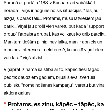
Sarunā ar portālu 1188.lv Kaspars arī vairākkārt
norāda – viņš ir noguris no šīs situācijas. "Tas jau ir
aizgājis pārāk tālu... Protams, mūsu latviešiem jau
patīk... Viņai jau droši vien varētu būt kāda "support
group" [atbalsta grupa], kas vēl kaut ko grib pateikt.
Man tam tiešām pilnīgi nav laika, man ir apnicis un
man nav intereses – neinteresē, ko un kā viņa teica
vai dara," viņš atzīst.
Viņaprāt, zināma saistība ar to, kāpēc tieši tagad,
pēc tik daudziem gadiem, bijusī sieva izvērtusi
publisku "nomelnošanas kampaņu", varētu būt viņa
aktiera gaitas.
Protams, es zinu, kāpēc – tāpēc, ka