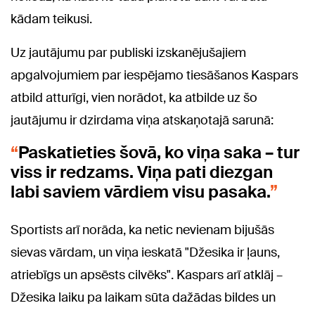
kādam teikusi.
Uz jautājumu par publiski izskanējušajiem
apgalvojumiem par iespējamo tiesāšanos Kaspars
atbild atturīgi, vien norādot, ka atbilde uz šo
jautājumu ir dzirdama viņa atskaņotajā sarunā:
Paskatieties šovā, ko viņa saka – tur
viss ir redzams. Viņa pati diezgan
labi saviem vārdiem visu pasaka.
Sportists arī norāda, ka netic nevienam bijušās
sievas vārdam, un viņa ieskatā "Džesika ir ļauns,
atriebīgs un apsēsts cilvēks". Kaspars arī atklāj –
Džesika laiku pa laikam sūta dažādas bildes un