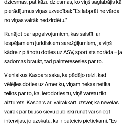
dziesmas, pat kāzu dziesmas, ko viņš saglabājis kā
pierādījumus viņas uzvedībai: "Es labprāt ne vārda
no viņas vairāk nedzirdētu."
Runājot par apgalvojumiem, kas saistīti ar
iespējamiem juridiskiem sarežģījumiem, ja viņš
kādreiz plānotu doties uz ASV, sportists norāda – ja
sadomās braukt, tad painteresēsies par to.
Vienlaikus Kaspars saka, ka pēdējo reizi, kad
vēlējies doties uz Ameriku, viņam nekas netika
teikts par to, ka, ierodoties tu, viņš varētu tikt
aizturēts. Kaspars arī vairākkārt uzsver, ka nevēlas
vairāk par bijušo sievu publiski runāt vai sniegt
intervijas, jo uzskata, ka ir pateicis pietiekami. "Es