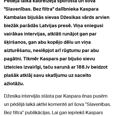
Pēdējā laikā kādreizējā sportista un šova
"Slavenības. Bez filtra" dalībnieka Kaspara
Kambalas bijušās sievas Džesikas vārds arvien
biežāk parādās Latvijas presē. Viņa sniegusi
vairākas intervijas, atklāti runājot gan par
šķiršanos, gan abu kopējo dēlu un viņa
aizturēšanu, neslēpjot arī rūgtumu par abu
pagātni. Tikmēr Kaspars par bijušo sievu
izteicies izvairīgi, taču sarunā ar 188.lv beidzot
plašāk atklāj savu skatījumu uz sacelto
ažiotāžu.
Džesika intervijās stāsta par Kaspara ēnas pusēm
un pēdējā laikā aktīvi komentē arī šova "Slavenības.
Bez filtra" publikācijas. Lai gan iepriekš Kaspars