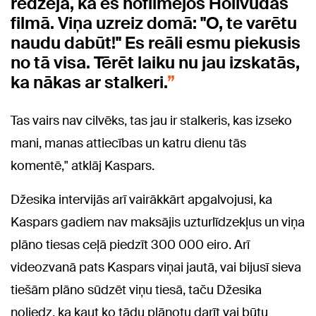
redzēja, ka es nofilmējos Holivudas
filmā. Viņa uzreiz domā: "O, te varētu
naudu dabūt!" Es reāli esmu piekusis
no tā visa. Tērēt laiku nu jau izskatās,
ka nākas ar stalkeri.
Tas vairs nav cilvēks, tas jau ir stalkeris, kas izseko
mani, manas attiecības un katru dienu tās
komentē," atklāj Kaspars.
Džesika intervijās arī vairākkārt apgalvojusi, ka
Kaspars gadiem nav maksājis uzturlīdzekļus un viņa
plāno tiesas ceļā piedzīt 300 000 eiro. Arī
videozvanā pats Kaspars viņai jautā, vai bijusī sieva
tiešām plāno sūdzēt viņu tiesā, taču Džesika
noliedz, ka kaut ko tādu plānotu darīt vai būtu