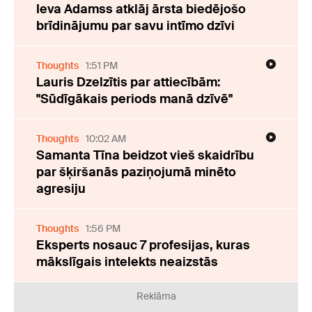
Ieva Adamss atklāj ārsta biedējošo
brīdinājumu par savu intīmo dzīvi
Thoughts
1:51 PM
Lauris Dzelzītis par attiecībām:
"Sūdīgākais periods manā dzīvē"
Thoughts
10:02 AM
Samanta Tīna beidzot vieš skaidrību
par šķiršanās paziņojumā minēto
agresiju
Thoughts
1:56 PM
Eksperts nosauc 7 profesijas, kuras
mākslīgais intelekts neaizstās
Reklāma