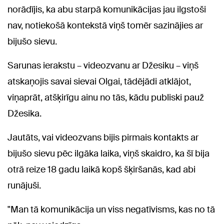
norādījis, ka abu starpā komunikācijas jau ilgstoši
nav, notiekošā kontekstā viņš tomēr sazinājies ar
bijušo sievu.
Sarunas ierakstu – videozvanu ar Džesiku – viņš
atskaņojis savai sievai Olgai, tādējādi atklājot,
viņaprāt, atšķirīgu ainu no tās, kādu publiski pauž
Džesika.
Jautāts, vai videozvans bijis pirmais kontakts ar
bijušo sievu pēc ilgāka laika, viņš skaidro, ka šī bija
otrā reize 18 gadu laikā kopš šķiršanās, kad abi
runājuši.
"Man tā komunikācija un viss negatīvisms, kas no tā