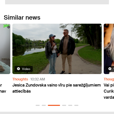
Similar news
Video
Thoughts
10:32 AM
Thoug
r
Jesica Zundovska vaino vīru pie sarežģījumiem
Vai p
 nav
attiecībās
Curik
varda