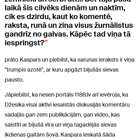
laikā šis cilvēks dienām un naktīm,
cik es dzirdu, kaut ko komentē,
raksta, runā un zina visus žurnālistus
gandrīz no galvas. Kāpēc tad viņa tā
iespringst?
prāto Kaspars un piebilst, ka sarunas ieraksts ir viņa
"trumpis azotē", ar kuru apgāzt bijušās sievas
pausto.
Jāpiebilst, ka nesen portāls 1188.lv arī ievēroja, ka
Džesika visai aktīvi iesaistās diskusijās komentāru
sadaļās gan zem publikācijām, gan video, kas
saistīti ar bijušā vīra un viņa tagadējās sievas
ikdienas gaitām šovā. Kaspara ieskatā šāda