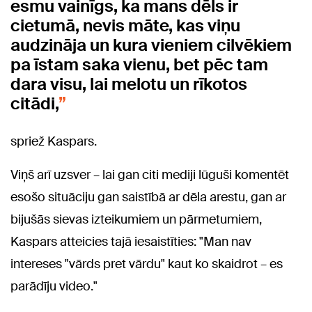
esmu vainīgs, ka mans dēls ir
cietumā, nevis māte, kas viņu
audzināja un kura vieniem cilvēkiem
pa īstam saka vienu, bet pēc tam
dara visu, lai melotu un rīkotos
citādi,
spriež Kaspars.
Viņš arī uzsver – lai gan citi mediji lūguši komentēt
esošo situāciju gan saistībā ar dēla arestu, gan ar
bijušās sievas izteikumiem un pārmetumiem,
Kaspars atteicies tajā iesaistīties: "Man nav
intereses "vārds pret vārdu" kaut ko skaidrot – es
parādīju video."