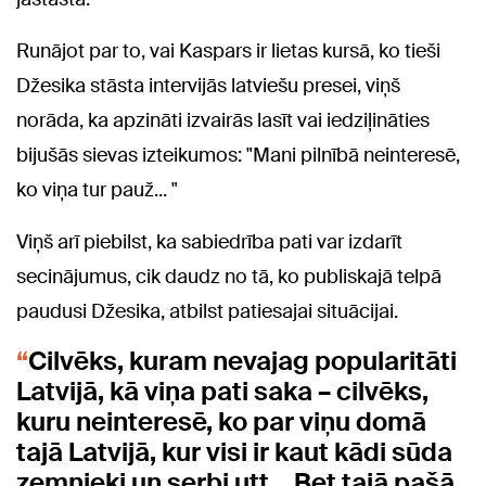
Runājot par to, vai Kaspars ir lietas kursā, ko tieši
Džesika stāsta intervijās latviešu presei, viņš
norāda, ka apzināti izvairās lasīt vai iedziļināties
bijušās sievas izteikumos: "Mani pilnībā neinteresē,
ko viņa tur pauž... "
Viņš arī piebilst, ka sabiedrība pati var izdarīt
secinājumus, cik daudz no tā, ko publiskajā telpā
paudusi Džesika, atbilst patiesajai situācijai.
Cilvēks, kuram nevajag popularitāti
Latvijā, kā viņa pati saka – cilvēks,
kuru neinteresē, ko par viņu domā
tajā Latvijā, kur visi ir kaut kādi sūda
zemnieki un serbi utt... Bet tajā pašā