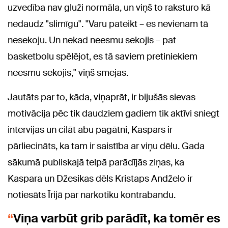
uzvedība nav gluži normāla, un viņš to raksturo kā
nedaudz "slimīgu". "Varu pateikt – es nevienam tā
nesekoju. Un nekad neesmu sekojis – pat
basketbolu spēlējot, es tā saviem pretiniekiem
neesmu sekojis," viņš smejas.
Jautāts par to, kāda, viņaprāt, ir bijušās sievas
motivācija pēc tik daudziem gadiem tik aktīvi sniegt
intervijas un cilāt abu pagātni, Kaspars ir
pārliecināts, ka tam ir saistība ar viņu dēlu. Gada
sākumā publiskajā telpā parādījās ziņas, ka
Kaspara un Džesikas dēls Kristaps Andželo ir
notiesāts Īrijā par narkotiku kontrabandu.
Viņa varbūt grib parādīt, ka tomēr es