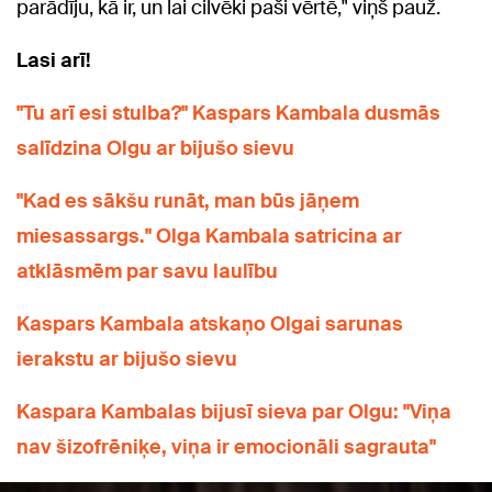
parādīju, kā ir, un lai cilvēki paši vērtē," viņš pauž.
Lasi arī!
"Tu arī esi stulba?" Kaspars Kambala dusmās
salīdzina Olgu ar bijušo sievu
"Kad es sākšu runāt, man būs jāņem
miesassargs." Olga Kambala satricina ar
atklāsmēm par savu laulību
Kaspars Kambala atskaņo Olgai sarunas
ierakstu ar bijušo sievu
Kaspara Kambalas bijusī sieva par Olgu: "Viņa
nav šizofrēniķe, viņa ir emocionāli sagrauta"