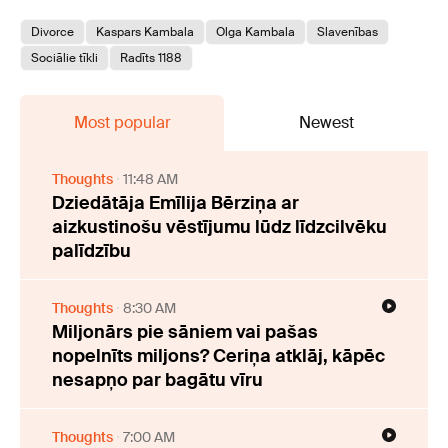
Divorce
Kaspars Kambala
Olga Kambala
Slavenības
Sociālie tīkli
Radīts 1188
Most popular
Newest
Thoughts
11:48 AM
Dziedātāja Emīlija Bērziņa ar
aizkustinošu vēstījumu lūdz līdzcilvēku
palīdzību
Thoughts
8:30 AM
Miljonārs pie sāniem vai pašas
nopelnīts miljons? Ceriņa atklāj, kāpēc
nesapņo par bagātu vīru
Thoughts
7:00 AM