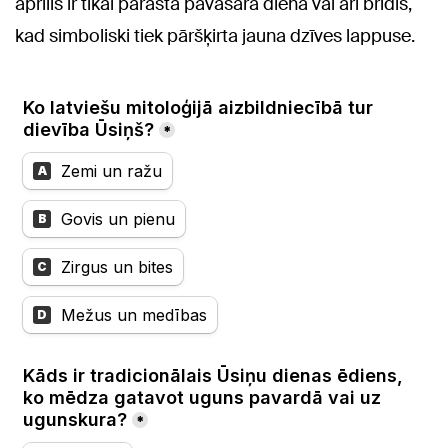
aprīlis ir tikai parasta pavasara diena vai arī brīdis,
kad simboliski tiek pāršķirta jauna dzīves lappuse.