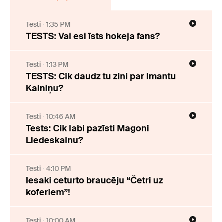
Testi
1:35 PM
TESTS: Vai esi īsts hokeja fans?
Testi
1:13 PM
TESTS: Cik daudz tu zini par Imantu
Kalniņu?
Testi
10:46 AM
Tests: Cik labi pazīsti Magoni
Liedeskalnu?
Testi
4:10 PM
Iesaki ceturto braucēju “Četri uz
koferiem”!
Testi
10:00 AM