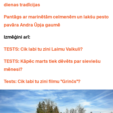
dienas tradīcijas
Pantāgs ar marinētām celmenēm un lakšu pesto
pavāra Andra Ūpja gaumē
Izmēģini arī:
TESTS: Cik labi tu zini Laimu Vaikuli?
TESTS: Kāpēc marts tiek dēvēts par sieviešu
mēnesi?
Tests: Cik labi tu zini filmu "Grinčs"?