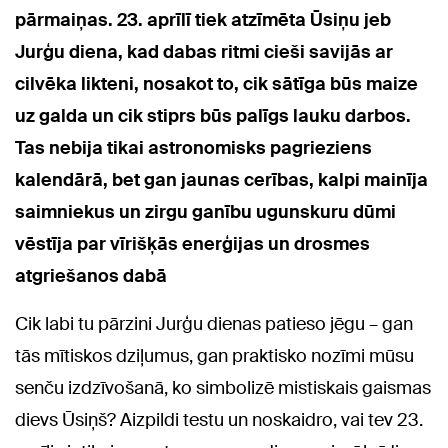
pārmaiņas. 23. aprīlī tiek atzīmēta Ūsiņu jeb
Jurģu diena, kad dabas ritmi cieši savijās ar
cilvēka likteni, nosakot to, cik sātīga būs maize
uz galda un cik stiprs būs palīgs lauku darbos.
Tas nebija tikai astronomisks pagrieziens
kalendārā, bet gan jaunas cerības, kalpi mainīja
saimniekus un zirgu ganību ugunskuru dūmi
vēstīja par vīrišķās enerģijas un drosmes
atgriešanos dabā
Cik labi tu pārzini Jurģu dienas patieso jēgu – gan
tās mītiskos dziļumus, gan praktisko nozīmi mūsu
senču izdzīvošanā, ko simbolizē mistiskais gaismas
dievs Ūsiņš? Aizpildi testu un noskaidro, vai tev 23.