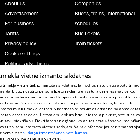
About us
Companies
Advertisement
Buses, trains, international
For business
schedules
Tariffs
Bus tickets
Privacy policy
Train tickets
Cookie settings
Political advertising
Cookie policy
 tīmekļa vietne izmanto sīkdatnes
Commenting terms
 tīmekļa vietnē tiek izmantotas sīkdatnes, lai nodrošinātu un uzlabotu tīmek
nes darbību., nosūtītu personalizētu reklāmu un satura ģenerēšanai, veiktu
āmas un satura mērījumus, auditorijas datu apkopošanu, kā arī produktu izst
TV program
zlabošanu. Zemāk sniedzam informāciju par visām sīkdatnēm, kuras tiek
Contract rules
ntotas mūsu tīmekļa vietnēs. Sīkdatnes var atšķirties atkarībā no apmeklētā
rneta vietnes sadaļas. Lietotājam jebkurā brīdī ir iespēja piekrist, atteikties va
360 Ziņu kontakti
īt savu piekrišanu. Piekrišanas sniegšana, kā arī tās atsaukšana vai mainīša
ecas uz visām interneta vietnes sadaļām. Vairāk informācijas par izmantotaj
Helio Media
atnēm skatīt
sīkdatņu izmantošanas noteikumos.
ĪT VISUS PARTNERUS
(1718) →