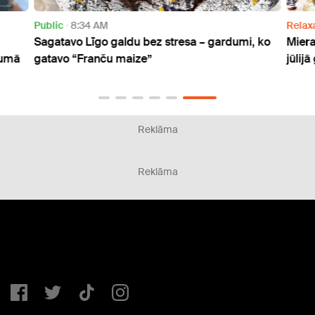
Public
8:34 AM
Relax
Sagatavo Līgo galdu bez stresa – gardumi, ko
Miera
rumā
gatavo “Franču maize”
jūlij
Reklāma
Reklāma