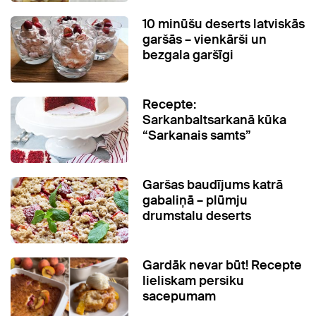
10 minūšu deserts latviskās
garšās – vienkārši un
bezgala garšīgi
Recepte:
Sarkanbaltsarkanā kūka
“Sarkanais samts”
Garšas baudījums katrā
gabaliņā – plūmju
drumstalu deserts
Gardāk nevar būt! Recepte
lieliskam persiku
sacepumam