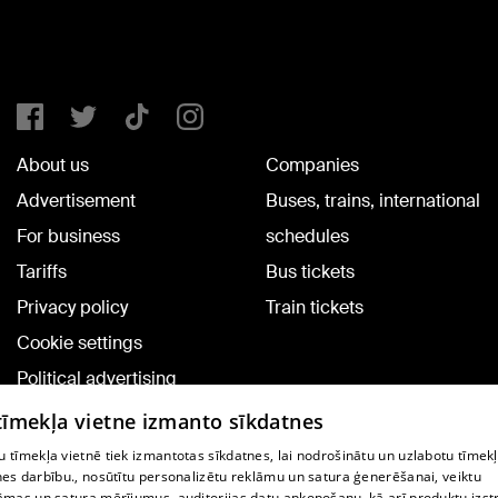
About us
Companies
Advertisement
Buses, trains, international
For business
schedules
Tariffs
Bus tickets
Privacy policy
Train tickets
Cookie settings
Political advertising
Cookie policy
 tīmekļa vietne izmanto sīkdatnes
Commenting terms
 tīmekļa vietnē tiek izmantotas sīkdatnes, lai nodrošinātu un uzlabotu tīmek
nes darbību., nosūtītu personalizētu reklāmu un satura ģenerēšanai, veiktu
āmas un satura mērījumus, auditorijas datu apkopošanu, kā arī produktu izst