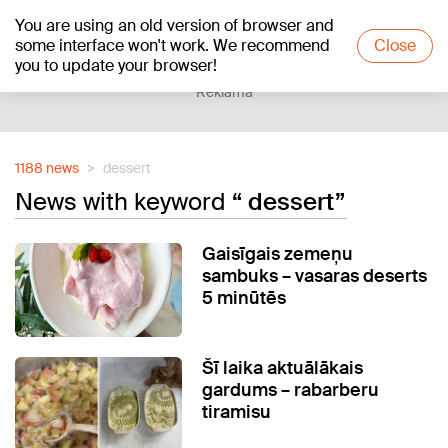
You are using an old version of browser and
+20
°C
some interface won't work. We recommend
Close
you to update your browser!
Reklāma
1188 news
dessert
News with keyword
“ dessert”
Gaisīgais zemeņu
sambuks – vasaras deserts
5 minūtēs
Šī laika aktuālākais
gardums – rabarberu
tiramisu