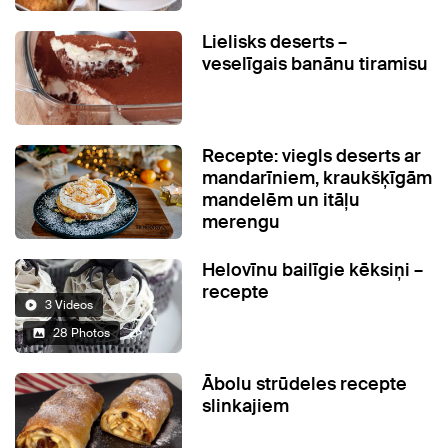
Lielisks deserts –
veselīgais banānu tiramisu
Recepte: viegls deserts ar
mandarīniem, kraukšķīgām
mandelēm un itāļu
merengu
Helovīnu bailīgie kēksiņi –
recepte
3 Videos
28 Photos
Ābolu strūdeles recepte
slinkajiem