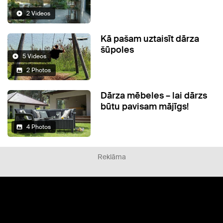
2 Videos
Kā pašam uztaisīt dārza
šūpoles
5 Videos
2 Photos
Dārza mēbeles – lai dārzs
būtu pavisam mājīgs!
4 Photos
Reklāma