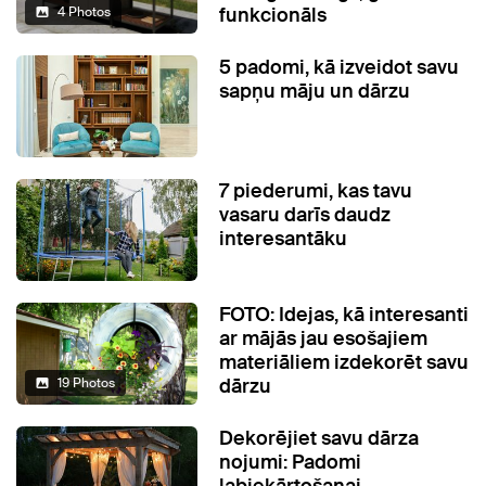
funkcionāls
4 Photos
5 padomi, kā izveidot savu
sapņu māju un dārzu
7 piederumi, kas tavu
vasaru darīs daudz
interesantāku
FOTO: Idejas, kā interesanti
ar mājās jau esošajiem
materiāliem izdekorēt savu
dārzu
19 Photos
Dekorējiet savu dārza
nojumi: Padomi