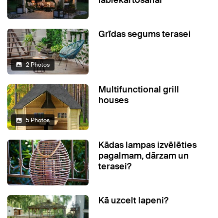
labiekārtošanai
Grīdas segums terasei
2 Photos
Multifunctional grill
houses
5 Photos
Kādas lampas izvēlēties
pagalmam, dārzam un
terasei?
Kā uzcelt lapeni?