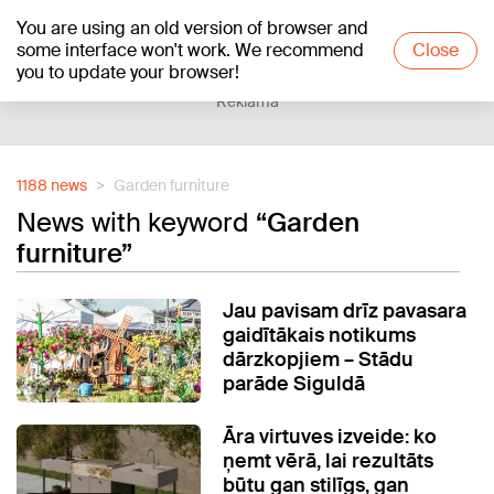
You are using an old version of browser and
+20
°C
some interface won't work. We recommend
Close
you to update your browser!
Reklāma
1188 news
Garden furniture
News with keyword
“Garden
furniture”
Jau pavisam drīz pavasara
gaidītākais notikums
dārzkopjiem – Stādu
parāde Siguldā
Āra virtuves izveide: ko
ņemt vērā, lai rezultāts
būtu gan stilīgs, gan