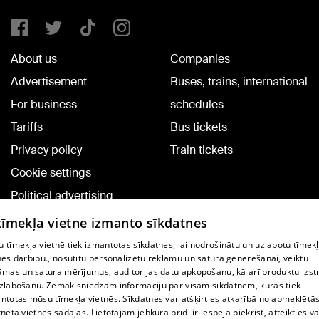
About us
Companies
Advertisement
Buses, trains, international
For business
schedules
Tariffs
Bus tickets
Privacy policy
Train tickets
Cookie settings
Political advertising
Cookie policy
 tīmekļa vietne izmanto sīkdatnes
Commenting terms
 tīmekļa vietnē tiek izmantotas sīkdatnes, lai nodrošinātu un uzlabotu tīmek
nes darbību., nosūtītu personalizētu reklāmu un satura ģenerēšanai, veiktu
āmas un satura mērījumus, auditorijas datu apkopošanu, kā arī produktu izst
TV program
zlabošanu. Zemāk sniedzam informāciju par visām sīkdatnēm, kuras tiek
Contract rules
ntotas mūsu tīmekļa vietnēs. Sīkdatnes var atšķirties atkarībā no apmeklētā
rneta vietnes sadaļas. Lietotājam jebkurā brīdī ir iespēja piekrist, atteikties va