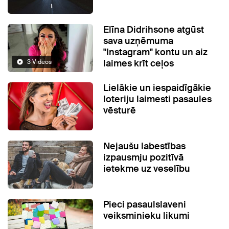
Elīna Didrihsone atgūst
sava uzņēmuma
"Instagram" kontu un aiz
laimes krīt ceļos
3 Videos
Lielākie un iespaidīgākie
loteriju laimesti pasaules
vēsturē
Nejaušu labestības
izpausmju pozitīvā
ietekme uz veselību
Pieci pasaulslaveni
veiksminieku likumi