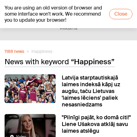
You are using an old version of browser and
+16
°C
some interface won't work. We recommend
Close
you to update your browser!
Reklāma
1188 news
Happiness
News with keyword
“Happiness”
Latvija starptautiskajā
laimes indeksā kāpj uz
augšu, taču Lietuvas
'laimes lēciens' paliek
nesasniedzams
"Pilnīgi pajāt, ko domā citi!"
Liene Ušakova atklāj savu
laimes atslēgu
Video