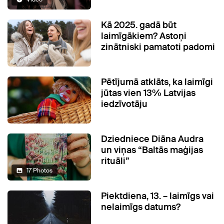
Kā 2025. gadā būt
laimīgākiem? Astoņi
zinātniski pamatoti padomi
Pētījumā atklāts, ka laimīgi
jūtas vien 13% Latvijas
iedzīvotāju
Dziedniece Diāna Audra
un viņas “Baltās maģijas
rituāli”
17 Photos
Piektdiena, 13. – laimīgs vai
nelaimīgs datums?