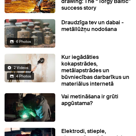
drawing: The “Torgy Baltic”
success story
Draudzīga tev un dabai -
metāllūžņu nodošana
6 Photos
Kur iegādāties
kokapstrādes,
2 Videos
metālapstrādes un
būvniecības darbarīkus un
4 Photos
materiālus internetā
Vai metināšana ir grūti
apgūstama?
Elektrodi, stieple,