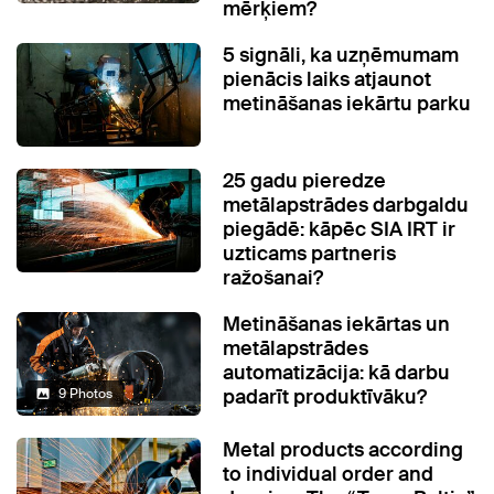
mērķiem?
5 signāli, ka uzņēmumam
pienācis laiks atjaunot
metināšanas iekārtu parku
25 gadu pieredze
metālapstrādes darbgaldu
piegādē: kāpēc SIA IRT ir
uzticams partneris
ražošanai?
Metināšanas iekārtas un
metālapstrādes
automatizācija: kā darbu
padarīt produktīvāku?
9 Photos
Metal products according
to individual order and