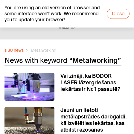
You are using an old version of browser and
+19
°C
some interface won't work. We recommend
Close
you to update your browser!
Reklāma
1188 news
Metalworking
News with keyword
“Metalworking”
Vai zināji, ka BODOR
LASER lāzergriešanas
iekārtas ir Nr. 1 pasaulē?
Jauni un lietoti
metālapstrādes darbgaldi:
kā izvēlēties iekārtas, kas
atbilst ražošanas