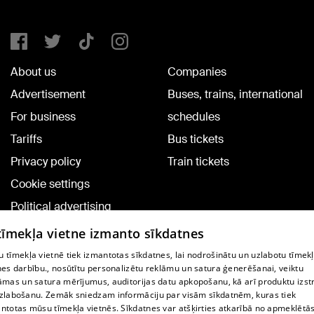
About us
Companies
Advertisement
Buses, trains, international
For business
schedules
Tariffs
Bus tickets
Privacy policy
Train tickets
Cookie settings
Political advertising
Cookie policy
 tīmekļa vietne izmanto sīkdatnes
Commenting terms
 tīmekļa vietnē tiek izmantotas sīkdatnes, lai nodrošinātu un uzlabotu tīmek
nes darbību., nosūtītu personalizētu reklāmu un satura ģenerēšanai, veiktu
āmas un satura mērījumus, auditorijas datu apkopošanu, kā arī produktu izst
TV program
zlabošanu. Zemāk sniedzam informāciju par visām sīkdatnēm, kuras tiek
Contract rules
ntotas mūsu tīmekļa vietnēs. Sīkdatnes var atšķirties atkarībā no apmeklētā