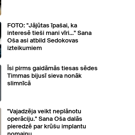
FOTO: "Jājūtas īpašai, ka
interesē tieši mani vīri..." Sana
Oša asi atbild Sedokovas
izteikumiem
Īsi pirms gaidāmās tiesas sēdes
Timmas bijusī sieva nonāk
slimnīcā
"Vajadzēja veikt neplānotu
operāciju." Sana Oša dalās
pieredzē par krūšu implantu
nomaiņu