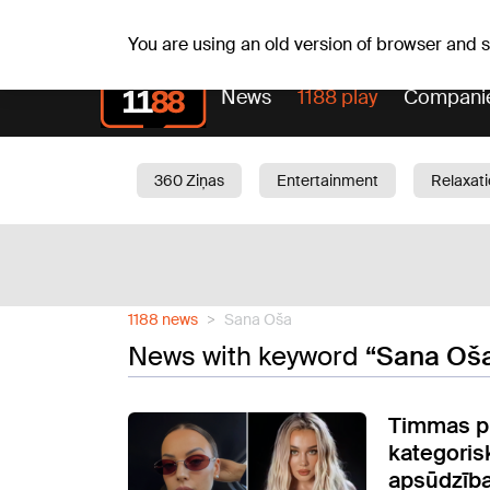
Weath
Th, 06.08.2026.
+24
°C
Aisma, Askolds
You are using an old version of browser and
News
1188 play
Compani
360 Ziņas
Entertainment
Relaxat
Current
Traffic
Beauty
Chil
1188 news
Sana Oša
News with keyword
“Sana Oš
Timmas p
kategoris
apsūdzība