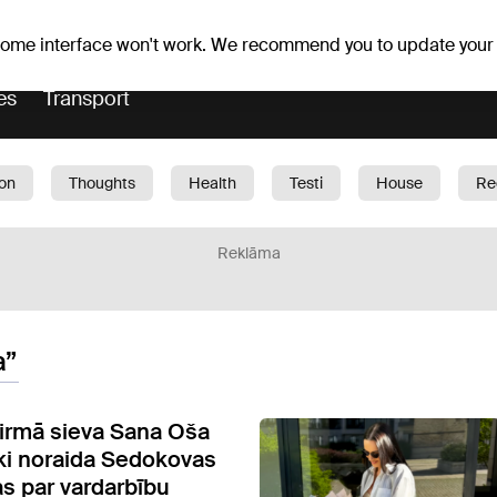
er forecast
Horoscopes
 some interface won't work. We recommend you to update your
es
Transport
ion
Thoughts
Health
Testi
House
Re
dren
Car
1188 play
Sport
Business
G
Reklāma
a”
irmā sieva Sana Oša
ki noraida Sedokovas
s par vardarbību