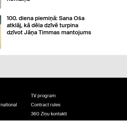
100. diena piemiņā: Sana Oša
atklāj, kā dēla dzīvē turpina
dzīvot Jāņa Timmas mantojums
TV program
rnational
Contract rules
360 Ziņu kontakti
Helio Media