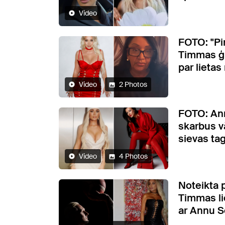
Video
FOTO: "Pi
Timmas ģi
par lietas
Video
2 Photos
FOTO: Ann
skarbus 
sievas ta
Video
4 Photos
Noteikta 
Timmas li
ar Annu 