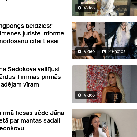
Video
ngpongs beidzies!"
menes juriste informē
 nodošanu citai tiesai
Video
2 Photos
a Sedokova veltījusi
vārdus Timmas pirmās
gadējam vīram
Video
pirmā tiesas sēde Jāņa
etā par mantas sadali
Sedokovu