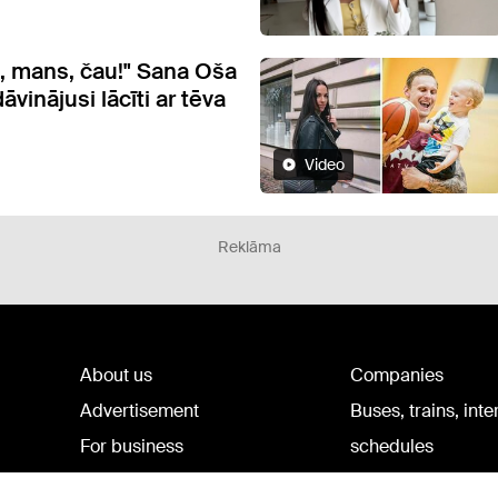
 mans, čau!" Sana Oša
vinājusi lācīti ar tēva
Video
Reklāma
About us
Companies
Advertisement
Buses, trains, inte
For business
schedules
Tariffs
Bus tickets