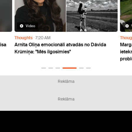
Video
Thoughts
7:20 AM
Thoug
isa
Arnita Oliņa emocionāli atvadās no Dāvida
Marga
Krūmiņa: "Mēs ilgosimies"
ietek
probl
Reklāma
Reklāma