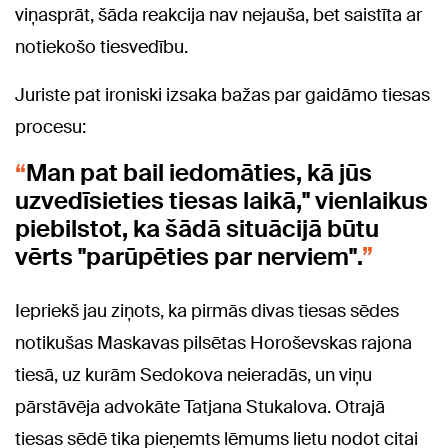
viņasprāt, šāda reakcija nav nejauša, bet saistīta ar
notiekošo tiesvedību.
Juriste pat ironiski izsaka bažas par gaidāmo tiesas
procesu:
Man pat bail iedomāties, kā jūs
uzvedīsieties tiesas laikā," vienlaikus
piebilstot, ka šādā situācijā būtu
vērts "parūpēties par nerviem".
Iepriekš jau ziņots, ka pirmās divas tiesas sēdes
notikušas Maskavas pilsētas Horoševskas rajona
tiesā, uz kurām Sedokova neieradās, un viņu
pārstāvēja advokāte Tatjana Stukalova. Otrajā
tiesas sēdē tika pieņemts lēmums lietu nodot citai