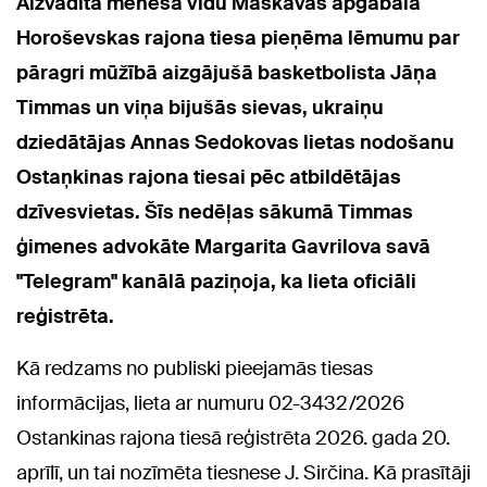
Aizvadītā mēneša vidū Maskavas apgabala
Horoševskas rajona tiesa pieņēma lēmumu par
pāragri mūžībā aizgājušā basketbolista Jāņa
Timmas un viņa bijušās sievas, ukraiņu
dziedātājas Annas Sedokovas lietas nodošanu
Ostaņkinas rajona tiesai pēc atbildētājas
dzīvesvietas. Šīs nedēļas sākumā Timmas
ģimenes advokāte Margarita Gavrilova savā
"Telegram" kanālā paziņoja, ka lieta oficiāli
reģistrēta.
Kā redzams no publiski pieejamās tiesas
informācijas, lieta ar numuru 02-3432/2026
Ostankinas rajona tiesā reģistrēta 2026. gada 20.
aprīlī, un tai nozīmēta tiesnese J. Sirčina. Kā prasītāji