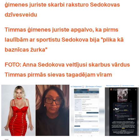
ģimenes juriste skarbi raksturo Sedokovas
dzīvesveidu
Timmas ģimenes juriste apgalvo, ka pirms
laulībām ar sportistu Sedokova bija "plika kā
baznīcas žurka"
FOTO: Anna Sedokova veltījusi skarbus vārdus
Timmas pirmās sievas tagadējam vīram