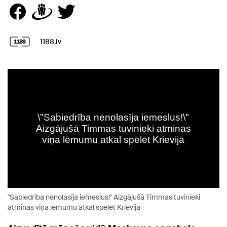
1188.lv
"Sabiedrība nenolasīja iemeslus!" Aizgājušā Timmas tuvinieki
atminas viņa lēmumu atkal spēlēt Krievijā