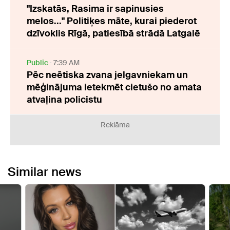
"Izskatās, Rasima ir sapinusies
melos..." Politiķes māte, kurai piederot
dzīvoklis Rīgā, patiesībā strādā Latgalē
Public
7:39 AM
Pēc neētiska zvana jelgavniekam un
mēģinājuma ietekmēt cietušo no amata
atvaļina policistu
Reklāma
Similar news