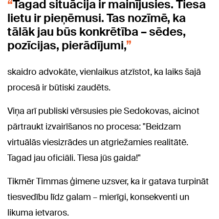
Tagad situācija ir mainījusies. Tiesa
lietu ir pieņēmusi. Tas nozīmē, ka
tālāk jau būs konkrētība – sēdes,
pozīcijas, pierādījumi,
skaidro advokāte, vienlaikus atzīstot, ka laiks šajā
procesā ir būtiski zaudēts.
Viņa arī publiski vērsusies pie Sedokovas, aicinot
pārtraukt izvairīšanos no procesa: "Beidzam
virtuālās viesizrādes un atgriežamies realitātē.
Tagad jau oficiāli. Tiesa jūs gaida!"
Tikmēr Timmas ģimene uzsver, ka ir gatava turpināt
tiesvedību līdz galam – mierīgi, konsekventi un
likuma ietvaros.