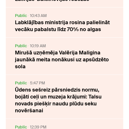
Public
10:43 AM
Labklājības ministrija rosina palielināt
vecāku pabalstu līdz 70% no algas
Public
10:19 AM
Mirušā uzņēmēja Valērija Maligina
jaunākā meita nonākusi uz apsūdzēto
sola
Public
5:47 PM
Ūdens sešreiz pārsniedzis normu,
bojāti ceļi un muzeja krājumi: Talsu
novads piešķir naudu plūdu seku
novēršanai
Public
12:39 PM