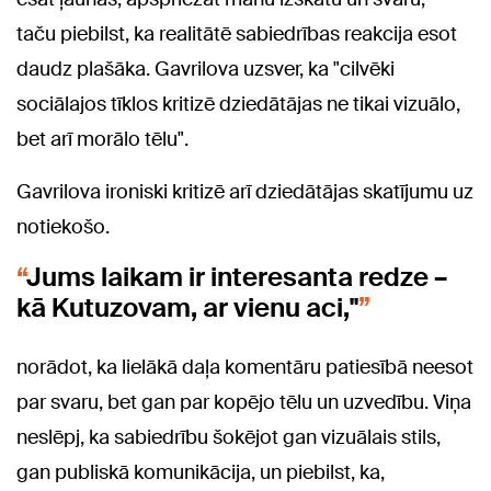
taču piebilst, ka realitātē sabiedrības reakcija esot
daudz plašāka. Gavrilova uzsver, ka "cilvēki
sociālajos tīklos kritizē dziedātājas ne tikai vizuālo,
bet arī morālo tēlu".
Gavrilova ironiski kritizē arī dziedātājas skatījumu uz
notiekošo.
Jums laikam ir interesanta redze –
kā Kutuzovam, ar vienu aci,"
norādot, ka lielākā daļa komentāru patiesībā neesot
par svaru, bet gan par kopējo tēlu un uzvedību. Viņa
neslēpj, ka sabiedrību šokējot gan vizuālais stils,
gan publiskā komunikācija, un piebilst, ka,