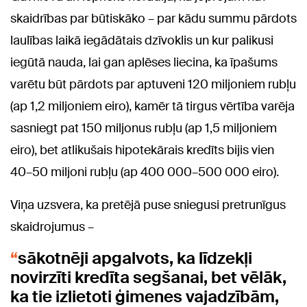
skaidrības par būtiskāko – par kādu summu pārdots
laulības laikā iegādātais dzīvoklis un kur palikusi
iegūtā nauda, lai gan aplēses liecina, ka īpašums
varētu būt pārdots par aptuveni 120 miljoniem rubļu
(ap 1,2 miljoniem eiro), kamēr tā tirgus vērtība varēja
sasniegt pat 150 miljonus rubļu (ap 1,5 miljoniem
eiro), bet atlikušais hipotekārais kredīts bijis vien
40–50 miljoni rubļu (ap 400 000–500 000 eiro).
Viņa uzsvera, ka pretējā puse sniegusi pretrunīgus
skaidrojumus –
sākotnēji apgalvots, ka līdzekļi
novirzīti kredīta segšanai, bet vēlāk,
ka tie izlietoti ģimenes vajadzībām,