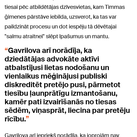
tiesai pēc atbildētājas dzīvesvietas, kam Timmas
ģimenes pārstāve iebilda, uzsverot, ka tas var
paildzināt procesu un dot iespēju tā dēvētajai
"salmu atraitnei" slēpt īpašumus un mantu.
Gavrilova arī norādīja, ka
dziedātājas advokāte aktīvi
atbalstījusi lietas nodošanu un
vienlaikus mēģinājusi publiski
diskreditēt pretējo pusi, pārmetot
tiesību ļaunprātīgu izmantošanu,
kamēr pati izvairīšanās no tiesas
sēdēm, viņasprāt, liecina par pretēju
rīcību.
Gavrilova arī iepriekš norādīja, ka joprojām nav