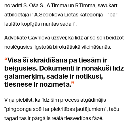
norādīti S. Oša S., A.Timma un R.Timma, savukārt
atbildētāja ir A.Sedokova Lietas kategorija – "par
laulāto kopīgās mantas sadali".
Advokāte Gavrilova uzsver, ka līdz ar šo soli beidzot
noslēgusies ilgstošā birokrātiskā vilcināšanās:
Visa šī skraidīšana pa tiesām ir
beigusies. Dokumenti ir nonākuši līdz
galamērķim, sadale ir notikusi,
tiesnese ir nozīmēta.
Viņa piebilst, ka līdz šim process atgādinājis
"pingponga spēli ar piekritības jautājumiem", taču
tagad tas ir pārgājis reālā tiesvedības fāzē.