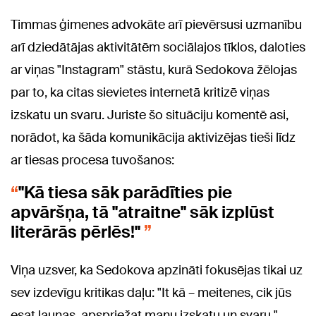
Timmas ģimenes advokāte arī pievērsusi uzmanību
arī dziedātājas aktivitātēm sociālajos tīklos, daloties
ar viņas "Instagram" stāstu, kurā Sedokova žēlojas
par to, ka citas sievietes internetā kritizē viņas
izskatu un svaru. Juriste šo situāciju komentē asi,
norādot, ka šāda komunikācija aktivizējas tieši līdz
ar tiesas procesa tuvošanos:
"Kā tiesa sāk parādīties pie
apvāršņa, tā "atraitne" sāk izplūst
literārās pērlēs!"
Viņa uzsver, ka Sedokova apzināti fokusējas tikai uz
sev izdevīgu kritikas daļu: "It kā – meitenes, cik jūs
esat ļaunas, apspriežat manu izskatu un svaru,"