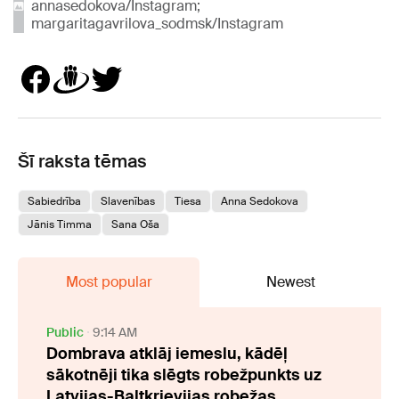
annasedokova/Instagram;
margaritagavrilova_sodmsk/Instagram
Šī raksta tēmas
Sabiedrība
Slavenības
Tiesa
Anna Sedokova
Jānis Timma
Sana Oša
Most popular
Newest
Public
9:14 AM
Dombrava atklāj iemeslu, kādēļ
sākotnēji tika slēgts robežpunkts uz
Latvijas-Baltkrievijas robežas