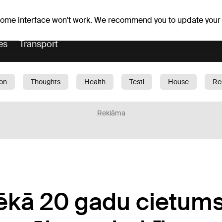
Weather forecast
Horoscopes
lavs
 some interface won't work. We recommend you to update your
es
Transport
ion
Thoughts
Health
Testi
House
Re
dren
Car
1188 play
Sport
Business
G
Reklāma
pēkā 20 gadu cietum