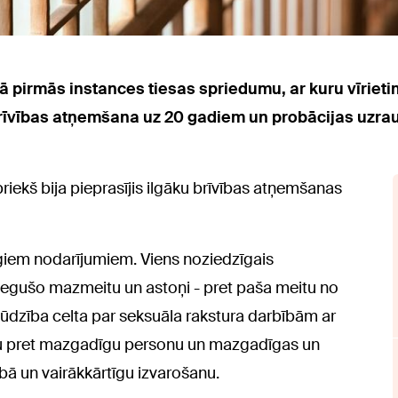
 pirmās instances tiesas spriedumu, ar kuru vīrieti
rīvības atņemšana uz 20 gadiem un probācijas uzra
iekš bija pieprasījis ilgāku brīvības atņemšanas
īgiem nodarījumiem. Viens noziedzīgais
iegušo mazmeitu un astoņi - pret paša meitu no
ūdzība celta par seksuāla rakstura darbībām ar
u pret mazgadīgu personu un mazgadīgas un
ā un vairākkārtīgu izvarošanu.