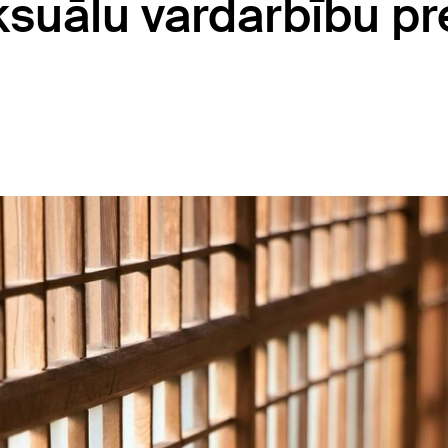
eksuālu vardarbību pr