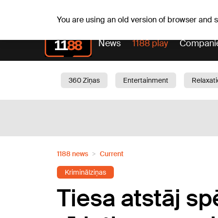
Sa, 08.08.2026.
+16
°C
Mudīte, Vladislava, Vladis
You are using an old version of browser and
News
1188 play
Compani
360 Ziņas
Entertainment
Relaxat
Current
Traffic
Beauty
Chil
1188 news
Current
Kriminālziņas
Tiesa atstāj s