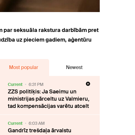
m par seksuāla rakstura darbībām pret
udzība uz pieciem gadiem, aģentūru
Most popular
Newest
Current
6:31 PM
ZZS politiķis: Ja Saeimu un
ministrijas pārceltu uz Valmieru,
tad kompensācijas varētu atcelt
Current
6:03 AM
Gandrīz trešdaļa ārvalstu