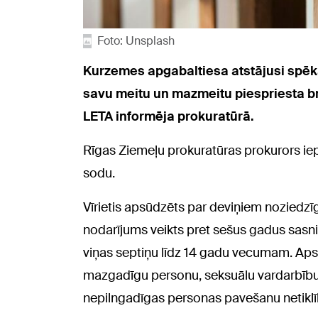
Foto: Unsplash
Kurzemes apgabaltiesa atstājusi spēkā
savu meitu un mazmeitu piespriesta b
LETA informēja prokuratūrā.
Rīgas Ziemeļu prokuratūras prokurors iepr
sodu.
Vīrietis apsūdzēts par deviņiem noziedz
nodarījums veikts pret sešus gadus sasn
viņas septiņu līdz 14 gadu vecumam. Aps
mazgadīgu personu, seksuālu vardarbīb
nepilngadīgas personas pavešanu netiklīb