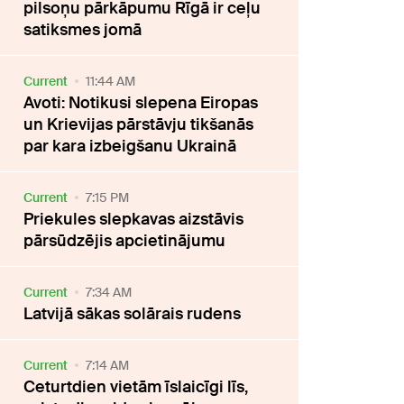
pilsoņu pārkāpumu Rīgā ir ceļu
satiksmes jomā
Current
11:44 AM
Avoti: Notikusi slepena Eiropas
un Krievijas pārstāvju tikšanās
par kara izbeigšanu Ukrainā
Current
7:15 PM
Priekules slepkavas aizstāvis
pārsūdzējis apcietinājumu
Current
7:34 AM
Latvijā sākas solārais rudens
Current
7:14 AM
Ceturtdien vietām īslaicīgi līs,