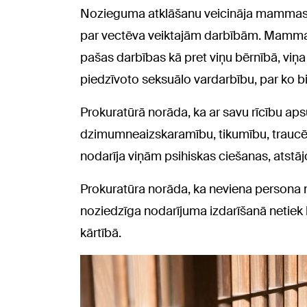
Nozieguma atklāšanu veicināja mammas s
par vectēva veiktajām darbībām. Mammai s
pašas darbības kā pret viņu bērnībā, viņa
piedzīvoto seksuālo vardarbību, par ko bij
Prokuratūrā norāda, ka ar savu rīcību a
dzimumneaizskaramību, tikumību, traucējo
nodarīja viņām psihiskas ciešanas, atstāj
Prokuratūra norāda, ka neviena persona n
noziedzīga nodarījuma izdarīšanā netiek 
kārtībā.