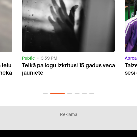
Abroad
9:23 AM
Publi
 veca
Taizemē apšaudē skolā nogalināti
Pēc 
seši cilvēki
un m
no a
Reklāma