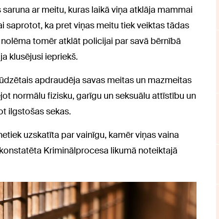
aruna ar meitu, kuras laikā viņa atklāja mammai
aprotot, ka pret viņas meitu tiek veiktas tādas
 nolēma tomēr atklāt policijai par savā bērnībā
a klusējusi iepriekš.
psūdzētais apdraudēja savas meitas un mazmeitas
t normālu fizisku, garīgu un seksuālu attīstību un
ot ilgstošas sekas.
etiek uzskatīta par vainīgu, kamēr viņas vaina
konstatēta Kriminālprocesa likumā noteiktajā