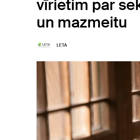
vīrietim par s
un mazmeitu
LETA