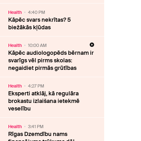
Health
4:40 PM
Kāpēc svars nekrītas? 5
biežākās kļūdas
Health
10:00 AM
Kāpēc audiologopēds bērnam ir
svarīgs vēl pirms skolas:
negaidiet pirmās grūtības
Health
4:27 PM
Eksperti atklāj, kā regulāra
brokastu izlaišana ietekmē
veselību
Health
3:41 PM
Rīgas Dzemdību nams