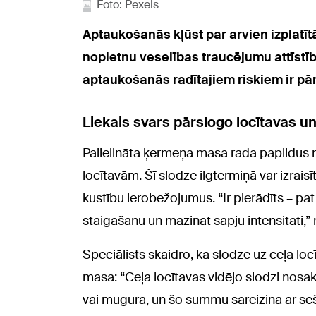
Foto: Pexels
Aptaukošanās kļūst par arvien izplatītā
nopietnu veselības traucējumu attīstī
aptaukošanās radītajiem riskiem ir pā
Liekais svars pārslogo locītavas u
Palielināta ķermeņa masa rada papildus m
locītavām. Šī slodze ilgtermiņā var izrais
kustību ierobežojumus. “Ir pierādīts – pa
staigāšanu un mazināt sāpju intensitāti,” 
Speciālists skaidro, ka slodze uz ceļa lo
masa: “Ceļa locītavas vidējo slodzi nosaka
vai mugurā, un šo summu sareizina ar seši