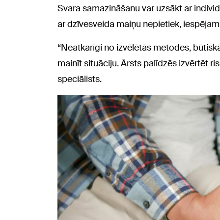
Svara samazināšanu var uzsākt ar individu
ar dzīvesveida maiņu nepietiek, iespējami
“Neatkarīgi no izvēlētās metodes, būtiskā
mainīt situāciju. Ārsts palīdzēs izvērtēt 
speciālists.