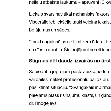
nelielu atbalsta laukumu – aptuveni 10 k
Liekais svars nav tikai mehānisks faktors
Viscerālie jeb iekšējie tauki veicina iek
bojājumus un sāpes.
“Tauki nogulsnējas ne tikai zem ādas – t
un cīpslu atrofiju. Šie bojājumi nereti ir n
Stigmas dēļ daudzi izvairās no ārs
Sabiedrībā joprojām pastāv aizspriedumi
vai bailes meklēt profesionālu palīdzību.
pasliktināt situāciju. “Svarīgākais ir pirm
pieejams plašs risinājumu klāsts, un gand
dr. Finogejevs.