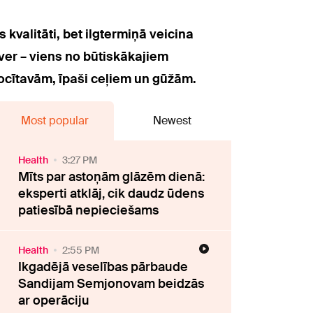
 kvalitāti, bet ilgtermiņā veicina
ver – viens no būtiskākajiem
locītavām, īpaši ceļiem un gūžām.
Most popular
Newest
Health
3:27 PM
Mīts par astoņām glāzēm dienā:
eksperti atklāj, cik daudz ūdens
patiesībā nepieciešams
Health
2:55 PM
Ikgadējā veselības pārbaude
Sandijam Semjonovam beidzās
ar operāciju