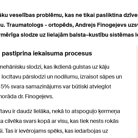
ku veselības problēmu, kas ne tikai pasliktina dzīves
bu. Traumatologs - ortopēds, Andrejs Finogejevs uzs
rmērīga slodze uz lielajām balsta–kustību sistēmas 
n pastiprina iekaisuma procesus
ehānisku slodzi, kas ikdienā gulstas uz kāju
īt locītavu pārslodzi un nodilumu, izraisot sāpes un
t 5% svara samazinājums var būtiski atvieglot
norāda dr. Finogejevs.
cītavu ir daudz lielāka, nekā to atspoguļo ķermeņa
 cilvēka svars kopā ar visu, kas tiek nests rokās
. Tas ir ievērojams spēks, kas iedarbojas uz