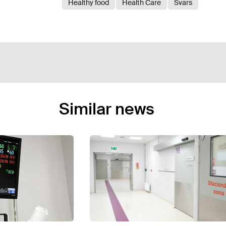
Healthy food
Health Care
Svars
Similar news