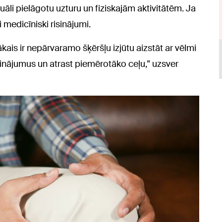
āli pielāgotu uzturu un fiziskajām aktivitātēm. Ja
 medicīniski risinājumi.
kais ir nepārvaramo šķēršļu izjūtu aizstāt ar vēlmi
risinājumus un atrast piemērotāko ceļu,” uzsver