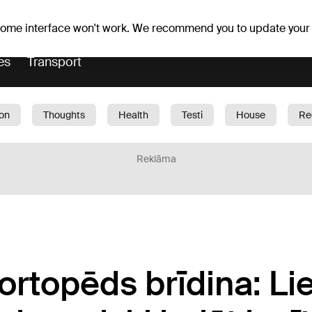
Weather forecast
Horoscopes
 some interface won't work. We recommend you to update your
es
Transport
ion
Thoughts
Health
Testi
House
Re
dren
Car
1188 play
Sport
Business
G
Reklāma
rtopēds brīdina: Li