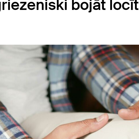
riezeniski bojāt locī