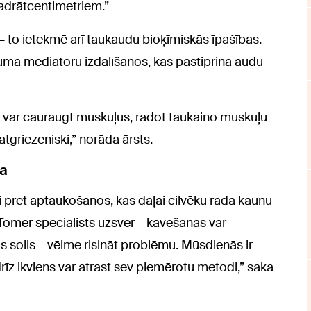
vadrātcentimetriem.”
 – to ietekmē arī taukaudu bioķīmiskās īpašības.
aisuma mediatoru izdalīšanos, kas pastiprina audu
ie var cauraugt muskuļus, radot taukaino muskuļu
eatgriezeniski,” norāda ārsts.
ta
 pret aptaukošanos, kas daļai cilvēku rada kaunu
 Tomēr speciālists uzsver – kavēšanās var
ais solis – vēlme risināt problēmu. Mūsdienās ir
rīz ikviens var atrast sev piemērotu metodi,” saka