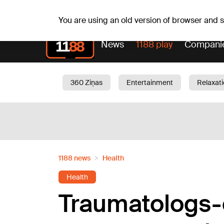
Fr, 07.08.2026.
+21
°C
Alfrēds, Fredis, Madars
You are using an old version of browser and
News
1188 play
Compani
360 Ziņas
Entertainment
Relaxat
Current
Traffic
Beauty
Chil
1188 news
Health
Health
Traumatologs-o