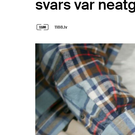
svars var neatg
1188.lv