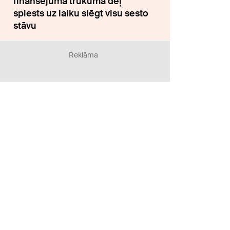
finansējuma trūkuma dēļ
spiests uz laiku slēgt visu sesto
stāvu
Reklāma