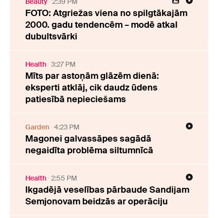
Beauty
2:39 PM
FOTO: Atgriežas viena no spilgtākajām
2000. gadu tendencēm – modē atkal
dubultsvārki
Health
3:27 PM
Mīts par astoņām glāzēm dienā:
eksperti atklāj, cik daudz ūdens
patiesībā nepieciešams
Garden
4:23 PM
Magonei galvassāpes sagādā
negaidīta problēma siltumnīcā
Health
2:55 PM
Ikgadējā veselības pārbaude Sandijam
Semjonovam beidzās ar operāciju