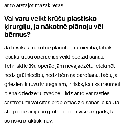
ar to atstājot mazāk rētas.
Vai varu veikt krūšu plastisko
ķirurģiju, ja nākotnē plānoju vēl
bērnus?
Ja tuvākajā nākotnē plānota grūtniecība, labāk
iesaku krūšu operācijas veikt pēc zīdīšanas.
Tehniski krūšu operācijām nevajadzētu ietekmēt
nedz grūtniecību, nedz bērniņa barošanu, taču, ja
griezieni ir tuvu krūtsgalam, ir risks, ka tiks traumēti
piena dziedzeru izvadceļi, līdz ar to var rasties
sastrēgumi vai citas problēmas zīdīšanas laikā. Ja
starp operāciju un grūtniecību ir vismaz gads, tad
šo risku praktiski nav.