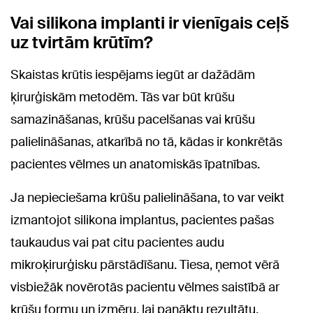
Vai silikona implanti ir vienīgais ceļš
uz tvirtām krūtīm?
Skaistas krūtis iespējams iegūt ar dažādām
ķirurģiskām metodēm. Tās var būt krūšu
samazināšanas, krūšu pacelšanas vai krūšu
palielināšanas, atkarībā no tā, kādas ir konkrētās
pacientes vēlmes un anatomiskās īpatnības.
Ja nepieciešama krūšu palielināšana, to var veikt
izmantojot silikona implantus, pacientes pašas
taukaudus vai pat citu pacientes audu
mikroķirurģisku pārstādīšanu. Tiesa, ņemot vērā
visbiežāk novērotās pacientu vēlmes saistībā ar
krūšu formu un izmēru, lai panāktu rezultātu,