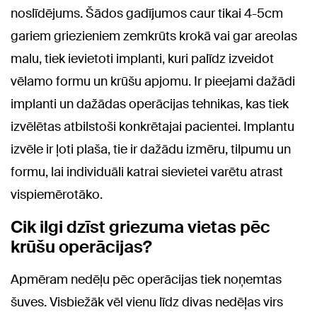
noslīdējums. Šādos gadījumos caur tikai 4-5cm
gariem griezieniem zemkrūts krokā vai gar areolas
malu, tiek ievietoti implanti, kuri palīdz izveidot
vēlamo formu un krūšu apjomu. Ir pieejami dažādi
implanti un dažādas operācijas tehnikas, kas tiek
izvēlētas atbilstoši konkrētajai pacientei. Implantu
izvēle ir ļoti plaša, tie ir dažādu izmēru, tilpumu un
formu, lai individuāli katrai sievietei varētu atrast
vispiemērotāko.
Cik ilgi dzīst griezuma vietas pēc
krūšu operācijas?
Apmēram nedēļu pēc operācijas tiek noņemtas
šuves. Visbiežāk vēl vienu līdz divas nedēļas virs