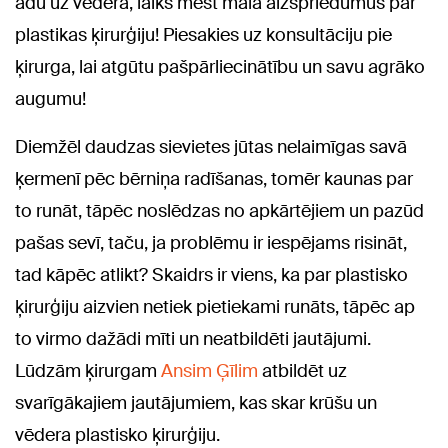
ādu uz vēdera, laiks mest malā aizspriedumus par
plastikas ķirurģiju! Piesakies uz konsultāciju pie
ķirurga, lai atgūtu pašpārliecinātību un savu agrāko
augumu!
Diemžēl daudzas sievietes jūtas nelaimīgas savā
ķermenī pēc bērniņa radīšanas, tomēr kaunas par
to runāt, tāpēc noslēdzas no apkārtējiem un pazūd
pašas sevī, taču, ja problēmu ir iespējams risināt,
tad kāpēc atlikt? Skaidrs ir viens, ka par plastisko
ķirurģiju aizvien netiek pietiekami runāts, tāpēc ap
to virmo dažādi mīti un neatbildēti jautājumi.
Lūdzām ķirurgam
Ansim Ģīlim
atbildēt uz
svarīgākajiem jautājumiem, kas skar krūšu un
vēdera plastisko ķirurģiju.