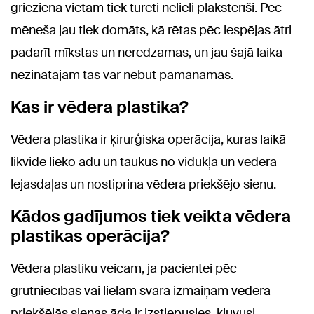
grieziena vietām tiek turēti nelieli plāksterīši. Pēc
mēneša jau tiek domāts, kā rētas pēc iespējas ātri
padarīt mīkstas un neredzamas, un jau šajā laika
nezinātājam tās var nebūt pamanāmas.
Kas ir vēdera plastika?
Vēdera plastika ir ķirurģiska operācija, kuras laikā
likvidē lieko ādu un taukus no vidukļa un vēdera
lejasdaļas un nostiprina vēdera priekšējo sienu.
Kādos gadījumos tiek veikta vēdera
plastikas operācija?
Vēdera plastiku veicam, ja pacientei pēc
grūtniecības vai lielām svara izmaiņām vēdera
priekšējās sienas āda ir izstiepusies, kļuvusi