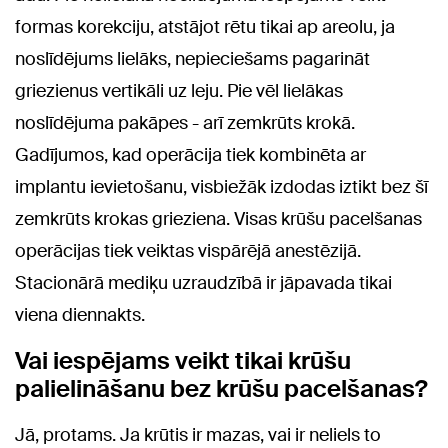
formas korekciju, atstājot rētu tikai ap areolu, ja
noslīdējums lielāks, nepieciešams pagarināt
griezienus vertikāli uz leju. Pie vēl lielākas
noslīdējuma pakāpes - arī zemkrūts krokā.
Gadījumos, kad operācija tiek kombinēta ar
implantu ievietošanu, visbiežāk izdodas iztikt bez šī
zemkrūts krokas grieziena. Visas krūšu pacelšanas
operācijas tiek veiktas vispārējā anestēzijā.
Stacionārā mediķu uzraudzībā ir jāpavada tikai
viena diennakts.
Vai iespējams veikt tikai krūšu
palielināšanu bez krūšu pacelšanas?
Jā, protams. Ja krūtis ir mazas, vai ir neliels to