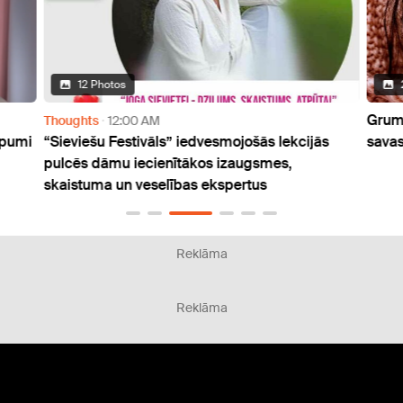
12 Photos
Grumb
Thoughts
12:00 AM
ēpumi
“Sieviešu Festivāls” iedvesmojošās lekcijās
savas
pulcēs dāmu iecienītākos izaugsmes,
skaistuma un veselības ekspertus
Reklāma
Reklāma