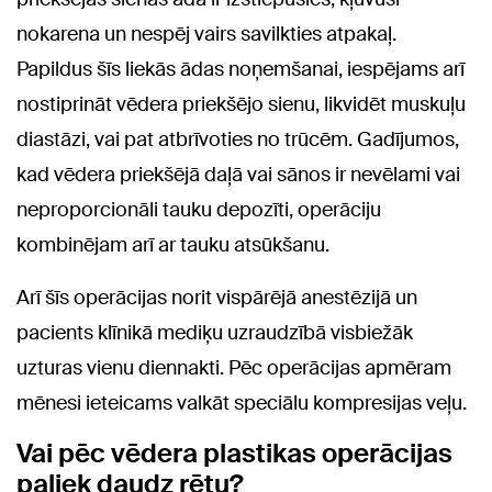
nokarena un nespēj vairs savilkties atpakaļ.
Papildus šīs liekās ādas noņemšanai, iespējams arī
nostiprināt vēdera priekšējo sienu, likvidēt muskuļu
diastāzi, vai pat atbrīvoties no trūcēm. Gadījumos,
kad vēdera priekšējā daļā vai sānos ir nevēlami vai
neproporcionāli tauku depozīti, operāciju
kombinējam arī ar tauku atsūkšanu.
Arī šīs operācijas norit vispārējā anestēzijā un
pacients klīnikā mediķu uzraudzībā visbiežāk
uzturas vienu diennakti. Pēc operācijas apmēram
mēnesi ieteicams valkāt speciālu kompresijas veļu.
Vai pēc vēdera plastikas operācijas
paliek daudz rētu?