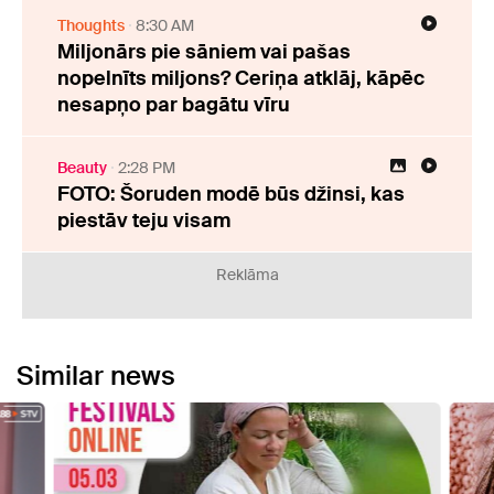
Thoughts
8:30 AM
Miljonārs pie sāniem vai pašas
nopelnīts miljons? Ceriņa atklāj, kāpēc
nesapņo par bagātu vīru
Beauty
2:28 PM
FOTO: Šoruden modē būs džinsi, kas
piestāv teju visam
Reklāma
Similar news