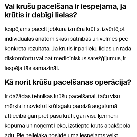
Vai krūšu pacelšana ir iespējama, ja
krūtis ir dabīgi lielas?
Iespējams pacelt jebkura izmēra krūtis, izvērtējot
individuālās anatomiskās īpatnības un vēlmes pēc
konkrēta rezultāta. Ja krūtis ir pārlieku lielas un rada
diskomfortu vai pat medicīniskus sarežģījumus, ir
iespēja tās samazināt.
Kā norit krūšu pacelšanas operācija?
Ir dažādas tehnikas krūšu pacelšanai, taču visu
mērķis ir novietot krūtsgalu pareizā augstumā
attiecībā gan pret pašu krūti, gan visu ķermeni
kopumā un noņemt lieko, izstiepto krūts apakšpola
ādu. Pie nelielāka noslīdējuma iespējams veikt