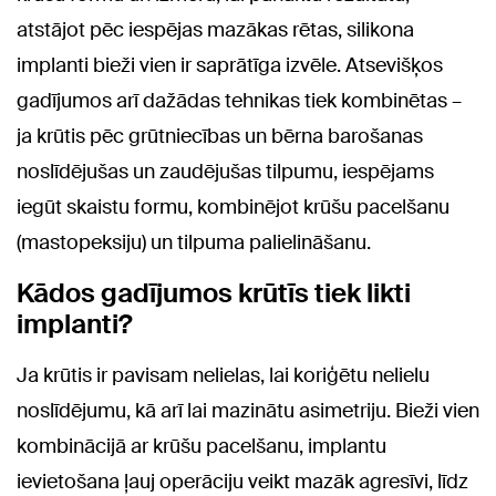
atstājot pēc iespējas mazākas rētas, silikona
implanti bieži vien ir saprātīga izvēle. Atsevišķos
gadījumos arī dažādas tehnikas tiek kombinētas –
ja krūtis pēc grūtniecības un bērna barošanas
noslīdējušas un zaudējušas tilpumu, iespējams
iegūt skaistu formu, kombinējot krūšu pacelšanu
(mastopeksiju) un tilpuma palielināšanu.
Kādos gadījumos krūtīs tiek likti
implanti?
Ja krūtis ir pavisam nelielas, lai koriģētu nelielu
noslīdējumu, kā arī lai mazinātu asimetriju. Bieži vien
kombinācijā ar krūšu pacelšanu, implantu
ievietošana ļauj operāciju veikt mazāk agresīvi, līdz