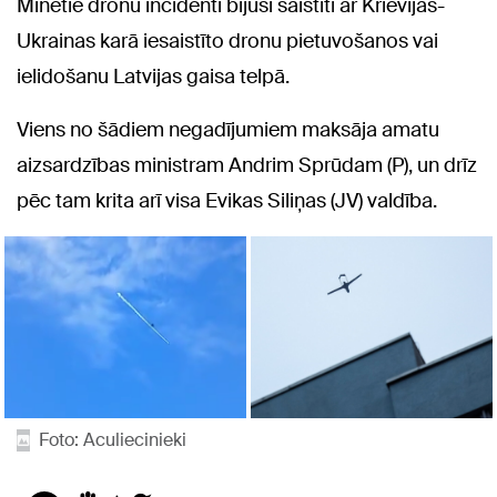
Minētie dronu incidenti bijuši saistīti ar Krievijas-
Ukrainas karā iesaistīto dronu pietuvošanos vai
ielidošanu Latvijas gaisa telpā.
Viens no šādiem negadījumiem maksāja amatu
aizsardzības ministram Andrim Sprūdam (P), un drīz
pēc tam krita arī visa Evikas Siliņas (JV) valdība.
Foto: Aculiecinieki