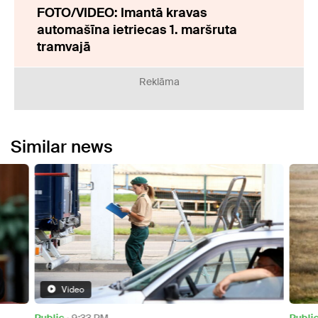
FOTO/VIDEO: Imantā kravas
automašīna ietriecas 1. maršruta
tramvajā
Reklāma
Similar news
Video
Public
9:33 PM
Publi