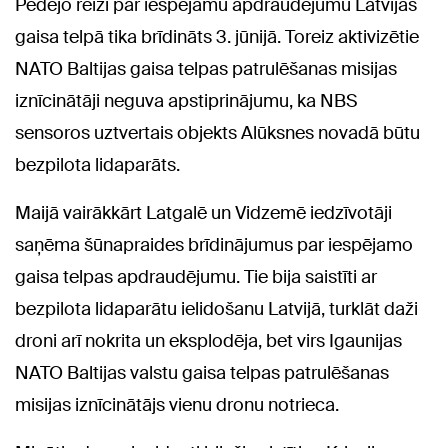
Pēdējo reizi par iespējamu apdraudējumu Latvijas
gaisa telpā tika brīdināts 3. jūnijā. Toreiz aktivizētie
NATO Baltijas gaisa telpas patrulēšanas misijas
iznīcinātāji neguva apstiprinājumu, ka NBS
sensoros uztvertais objekts Alūksnes novadā būtu
bezpilota lidaparāts.
Maijā vairākkārt Latgalē un Vidzemē iedzīvotāji
saņēma šūnapraides brīdinājumus par iespējamo
gaisa telpas apdraudējumu. Tie bija saistīti ar
bezpilota lidaparātu ielidošanu Latvijā, turklāt daži
droni arī nokrita un eksplodēja, bet virs Igaunijas
NATO Baltijas valstu gaisa telpas patrulēšanas
misijas iznīcinātājs vienu dronu notrieca.