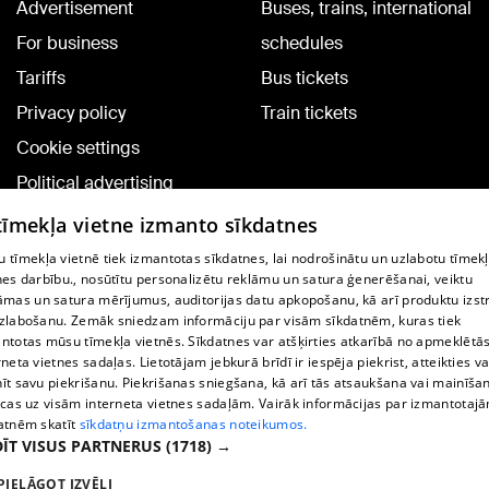
Advertisement
Buses, trains, international
For business
schedules
Tariffs
Bus tickets
Privacy policy
Train tickets
Cookie settings
Political advertising
Cookie policy
 tīmekļa vietne izmanto sīkdatnes
Commenting terms
 tīmekļa vietnē tiek izmantotas sīkdatnes, lai nodrošinātu un uzlabotu tīmek
nes darbību., nosūtītu personalizētu reklāmu un satura ģenerēšanai, veiktu
āmas un satura mērījumus, auditorijas datu apkopošanu, kā arī produktu izst
TV program
zlabošanu. Zemāk sniedzam informāciju par visām sīkdatnēm, kuras tiek
Contract rules
ntotas mūsu tīmekļa vietnēs. Sīkdatnes var atšķirties atkarībā no apmeklētā
rneta vietnes sadaļas. Lietotājam jebkurā brīdī ir iespēja piekrist, atteikties va
360 Ziņu kontakti
īt savu piekrišanu. Piekrišanas sniegšana, kā arī tās atsaukšana vai mainīša
ecas uz visām interneta vietnes sadaļām. Vairāk informācijas par izmantotaj
Helio Media
atnēm skatīt
sīkdatņu izmantošanas noteikumos.
ĪT VISUS PARTNERUS
(1718) →
Vortal assistance service: e-mail -
info@1188.lv
PIELĀGOT IZVĒLI