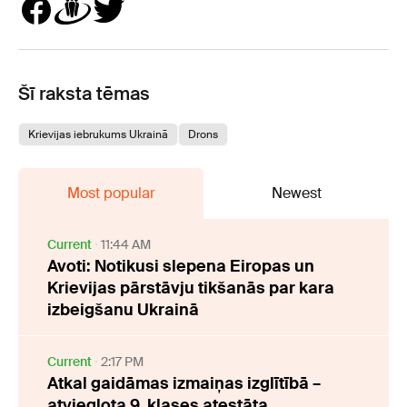
Šī raksta tēmas
Krievijas iebrukums Ukrainā
Drons
Most popular
Newest
Current
11:44 AM
Avoti: Notikusi slepena Eiropas un
Krievijas pārstāvju tikšanās par kara
izbeigšanu Ukrainā
Current
2:17 PM
Atkal gaidāmas izmaiņas izglītībā –
atvieglota 9. klases atestāta