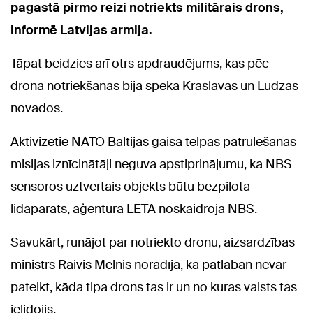
pagastā pirmo reizi notriekts militārais drons,
informē Latvijas armija.
Tāpat beidzies arī otrs apdraudējums, kas pēc
drona notriekšanas bija spēkā Krāslavas un Ludzas
novados.
Aktivizētie NATO Baltijas gaisa telpas patrulēšanas
misijas iznīcinātāji neguva apstiprinājumu, ka NBS
sensoros uztvertais objekts būtu bezpilota
lidaparāts, aģentūra LETA noskaidroja NBS.
Savukārt, runājot par notriekto dronu, aizsardzības
ministrs Raivis Melnis norādīja, ka patlaban nevar
pateikt, kāda tipa drons tas ir un no kuras valsts tas
ielidojis.