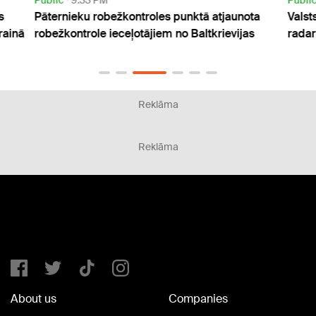
s
Pāternieku robežkontroles punktā atjaunota
Valst
rainā
robežkontrole ieceļotājiem no Baltkrievijas
radar
Reklāma
Reklāma
About us
Companies