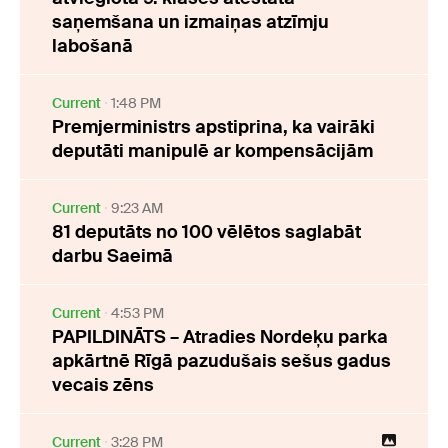
saņemšana un izmaiņas atzīmju
labošanā
Current
1:48 PM
Premjerministrs apstiprina, ka vairāki
deputāti manipulē ar kompensācijām
Current
9:23 AM
81 deputāts no 100 vēlētos saglabāt
darbu Saeimā
Current
4:53 PM
PAPILDINĀTS – Atradies Nordeķu parka
apkārtnē Rīgā pazudušais sešus gadus
vecais zēns
Current
3:28 PM