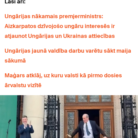
Lasi arī:
Ungārijas nākamais premjerministrs:
Aizkarpatos dzīvojošo ungāru interesēs ir
atjaunot Ungārijas un Ukrainas attiecības
Ungārijas jaunā valdība darbu varētu sākt maija
sākumā
Maģars atklāj, uz kuru valsti kā pirmo dosies
ārvalstu vizītē