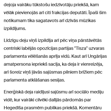
dejoja vairāku tūkstošu iedzīvotāju priekšā, kam
vēlāk pievienojās arī citi frakcijas deputāti. Īpaši šim
notikumam tika sagatavots arī dzīvās mūzikas
izpildījums.
Līdzīgu deju viņš izpildīja arī pēc viņa pārstāvētās
centriski labējās opozīcijas partijas "Tisza" uzvaras
parlamenta vēlēšanās aprīļa vidū. Kaut arī Ungārijas
amatpersona iepriekš sacīja, ka deja ir vienreizēja,
arī šoreiz viņš ļāvās sajūsmas pilniem brīžiem pēc
parlamenta atklāšanas sesijas.
Enerģiskā deja raidījusi sajūsmu arī sociālo mediju
vidē, kur vairāki cilvēki dalījās pārdomās par
Hegedīša prasmēm publikas priekšā. Komentāru