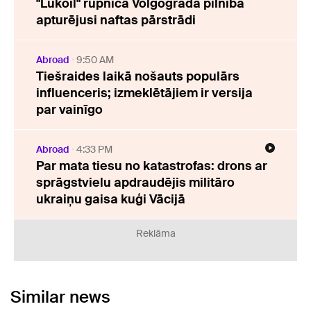
"Lukoil" rūpnīca Volgogradā pilnībā
apturējusi naftas pārstrādi
Abroad
9:50 AM
Tiešraides laikā nošauts populārs
influenceris; izmeklētājiem ir versija
par vainīgo
Abroad
4:33 PM
Par mata tiesu no katastrofas: drons ar
sprāgstvielu apdraudējis militāro
ukraiņu gaisa kuģi Vācijā
Reklāma
Similar news