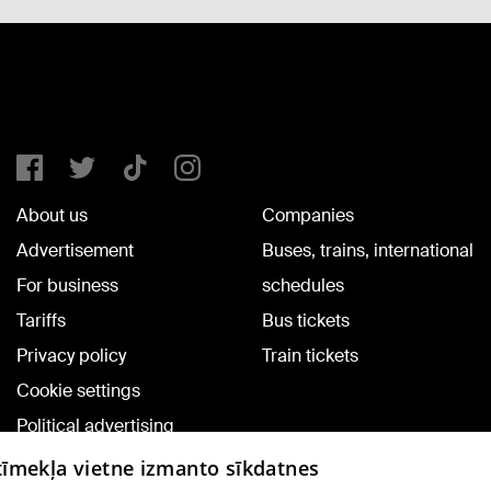
About us
Companies
Advertisement
Buses, trains, international
For business
schedules
Tariffs
Bus tickets
Privacy policy
Train tickets
Cookie settings
Political advertising
Cookie policy
 tīmekļa vietne izmanto sīkdatnes