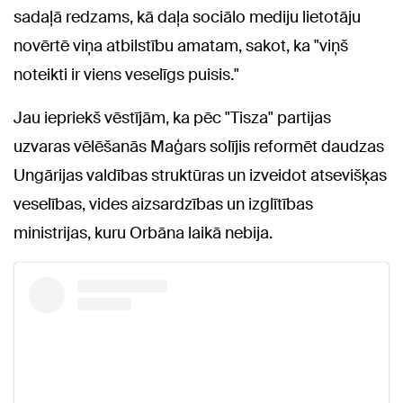
sadaļā redzams, kā daļa sociālo mediju lietotāju
novērtē viņa atbilstību amatam, sakot, ka "viņš
noteikti ir viens veselīgs puisis."
Jau iepriekš vēstījām, ka pēc "Tisza" partijas
uzvaras vēlēšanās Maģars solījis reformēt daudzas
Ungārijas valdības struktūras un izveidot atsevišķas
veselības, vides aizsardzības un izglītības
ministrijas, kuru Orbāna laikā nebija.