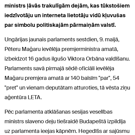
ministrs ļāvās trakulīgām dejām, kas tūkstošiem
iedzīvotāju un interneta lietotāju vidū kļuvušas
par simbolu politiskajām pārmaiņām valstī.
Ungārijas jaunais parlaments sestdien, 9. maijā,
Pēteru Maģaru ievēlēja premjerministra amatā,
izbeidzot 16 gadus ilgušo Viktora Orbāna valdīšanu.
Parlaments savā pirmajā sēdē oficiāli ievēlēja
Maģaru premjera amatā ar 140 balsīm "par", 54
"pret" un vienam deputātam atturoties, tā vēsta ziņu
aģentūra LETA.
Pēc parlamenta atklāšanas sesijas veselības
ministrs slaveno deju tiešraidē Budapeštā izpildīja
uz parlamenta ieejas kāpnēm. Hegedīšs ar sajūsmu