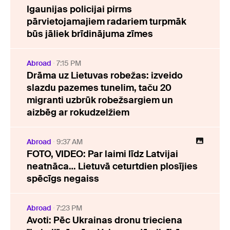
Igaunijas policijai pirms
pārvietojamajiem radariem turpmāk
būs jāliek brīdinājuma zīmes
Abroad
7:15 PM
Drāma uz Lietuvas robežas: izveido
slazdu pazemes tunelim, taču 20
migranti uzbrūk robežsargiem un
aizbēg ar rokudzelžiem
Abroad
9:37 AM
FOTO, VIDEO: Par laimi līdz Latvijai
neatnāca… Lietuvā ceturtdien plosījies
spēcīgs negaiss
Abroad
7:23 PM
Avoti: Pēc Ukrainas dronu trieciena