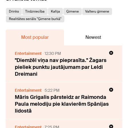
Drinks
Tirdzniecība
Kafija
Ģimene
Valteru ģimene
Realitātes seriāls "Ģimene burkā"
Most popular
Newest
Entertainment
12:30 PM
"Diemžēl viņa nav pieprasīta." Žagars
pieliek punktu jautājumam par Leldi
Dreimani
Entertainment
5:22 PM
Māris Grigalis pārsteidz ar Raimonda
Paula melodiju pie klavierēm Spānijas
lidostā
Entertainment
7:25 PM