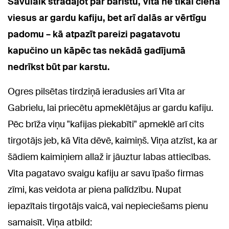
Savulaik strādājot par baristu, Vita ne tikai cienā
viesus ar gardu kafiju, bet arī dalās ar vērtīgu
padomu – kā atpazīt pareizi pagatavotu
kapučino un kāpēc tas nekādā gadījumā
nedrīkst būt par karstu.
Ogres pilsētas tirdziņā ieradusies arī Vita ar
Gabrielu, lai priecētu apmeklētājus ar gardu kafiju.
Pēc brīža viņu "kafijas piekabīti" apmeklē arī cits
tirgotājs jeb, kā Vita dēvē, kaimiņš. Viņa atzīst, ka ar
šādiem kaimiņiem allaž ir jāuztur labas attiecības.
Vita pagatavo svaigu kafiju ar savu īpašo firmas
zīmi, kas veidota ar piena palīdzību. Nupat
iepazītais tirgotājs vaicā, vai nepieciešams pienu
samaisīt. Viņa atbild: