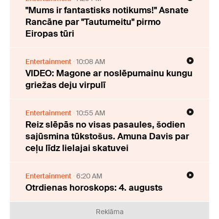
"Mums ir fantastisks notikums!" Asnate
Rancāne par "Tautumeitu" pirmo
Eiropas tūri
Entertainment
10:08 AM
VIDEO: Magone ar noslēpumainu kungu
griežas deju virpulī
Entertainment
10:55 AM
Reiz slēpās no visas pasaules, šodien
sajūsmina tūkstošus. Amuna Davis par
ceļu līdz lielajai skatuvei
Entertainment
6:20 AM
Otrdienas horoskops: 4. augusts
Reklāma