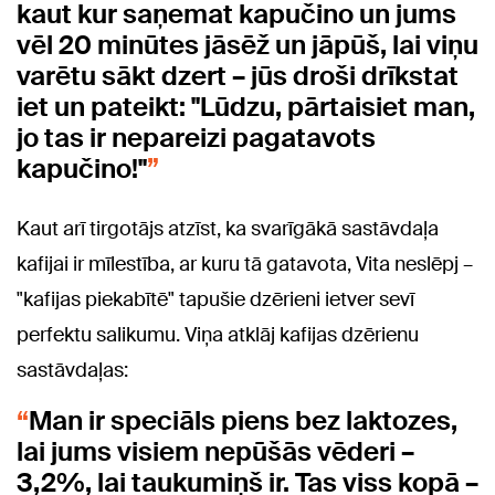
kaut kur saņemat kapučino un jums
vēl 20 minūtes jāsēž un jāpūš, lai viņu
varētu sākt dzert – jūs droši drīkstat
iet un pateikt: "Lūdzu, pārtaisiet man,
jo tas ir nepareizi pagatavots
kapučino!"
Kaut arī tirgotājs atzīst, ka svarīgākā sastāvdaļa
kafijai ir mīlestība, ar kuru tā gatavota, Vita neslēpj –
"kafijas piekabītē" tapušie dzērieni ietver sevī
perfektu salikumu. Viņa atklāj kafijas dzērienu
sastāvdaļas:
Man ir speciāls piens bez laktozes,
lai jums visiem nepūšās vēderi –
3,2%, lai taukumiņš ir. Tas viss kopā –