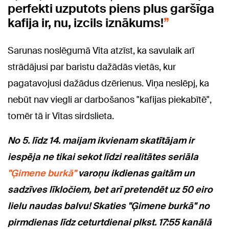
perfekti uzputots piens plus garšīga
kafija ir, nu, izcils iznākums!
Sarunas noslēgumā Vita atzīst, ka savulaik arī
strādājusi par baristu dažādās vietās, kur
pagatavojusi dažādus dzērienus. Viņa neslēpj, ka
nebūt nav viegli ar darbošanos "kafijas piekabītē",
tomēr tā ir Vitas sirdslieta.
No 5. līdz 14. maijam ikvienam skatītājam ir
iespēja ne tikai sekot līdzi realitātes seriāla
"Ģimene burkā"
varoņu ikdienas gaitām un
sadzīves līkločiem, bet arī pretendēt uz 50 eiro
lielu naudas balvu! Skaties "Ģimene burkā" no
pirmdienas līdz ceturtdienai plkst. 17:55 kanālā