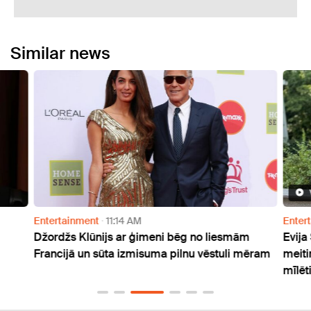
Similar news
Entertainment
11:14 AM
Enter
Džordžs Klūnijs ar ģimeni bēg no liesmām
Evija
Francijā un sūta izmisuma pilnu vēstuli mēram
meiti
mīlēti