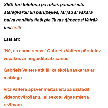
360! Turi telefonu pa rokai, pamani īsto
atslēgvārdu un parūpējies, lai jau šī vakara
balva nonāktu tieši pie Tavas ģimenes! Vairāk
lasi
šeit
!
Lasi arī:
"Nē, es esmu resns!" Gabriels Valters pārsteidz
vecākus ar negaidītu atzīšanos
Gabriels Valters atklāj, ka skolā saskaras ar
mobingu
Vita Valtere apsver meitas istabā uzstādīt
videonovērošanu, lai sekotu viņas miega
režīmam