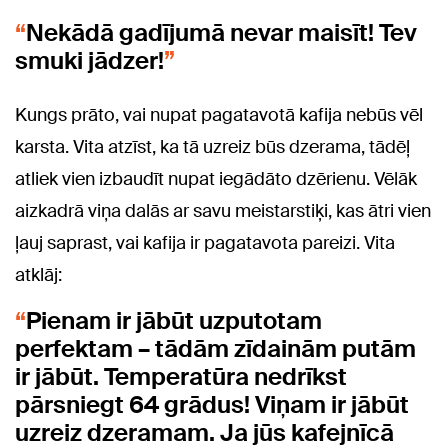
Nekādā gadījumā nevar maisīt! Tev
smuki jādzer!
Kungs prāto, vai nupat pagatavotā kafija nebūs vēl
karsta. Vita atzīst, ka tā uzreiz būs dzerama, tādēļ
atliek vien izbaudīt nupat iegādāto dzērienu. Vēlāk
aizkadrā viņa dalās ar savu meistarstiķi, kas ātri vien
ļauj saprast, vai kafija ir pagatavota pareizi. Vita
atklāj:
Pienam ir jābūt uzputotam
perfektam – tādām zīdainām putām
ir jābūt. Temperatūra nedrīkst
pārsniegt 64 grādus! Viņam ir jābūt
uzreiz dzeramam. Ja jūs kafejnīcā