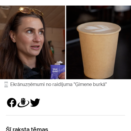
Ekrānuzņēmumi no raidījuma "Ģimene burkā"
Šī raksta tēmas