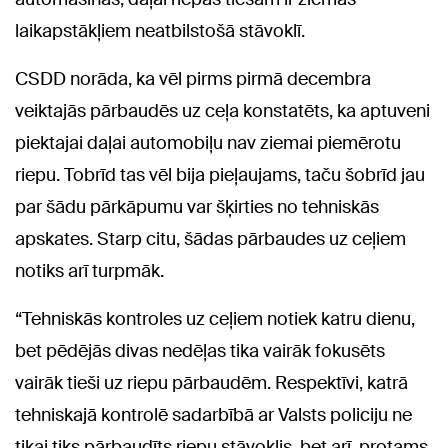
laikapstākļiem neatbilstošā stāvoklī.
CSDD norāda, ka vēl pirms pirmā decembra
veiktajās pārbaudēs uz ceļa konstatēts, ka aptuveni
piektajai daļai automobiļu nav ziemai piemērotu
riepu. Tobrīd tas vēl bija pieļaujams, taču šobrīd jau
par šādu pārkāpumu var šķirties no tehniskās
apskates. Starp citu, šādas pārbaudes uz ceļiem
notiks arī turpmāk.
“Tehniskās kontroles uz ceļiem notiek katru dienu,
bet pēdējās divas nedēļas tika vairāk fokusēts
vairāk tieši uz riepu pārbaudēm. Respektīvi, katrā
tehniskajā kontrolē sadarbībā ar Valsts policiju ne
tikai tiks pārbaudīts riepu stāvoklis, bet arī, protams,