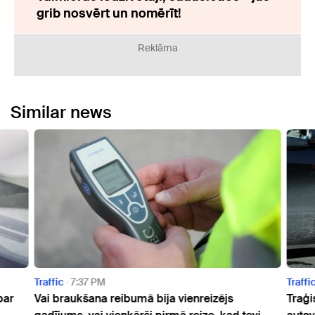
grib nosvērt un nomērīt!
Reklāma
Similar news
Traffic
7:37 PM
Traffi
par
Vai braukšana reibumā bija vienreizējs
Traģi