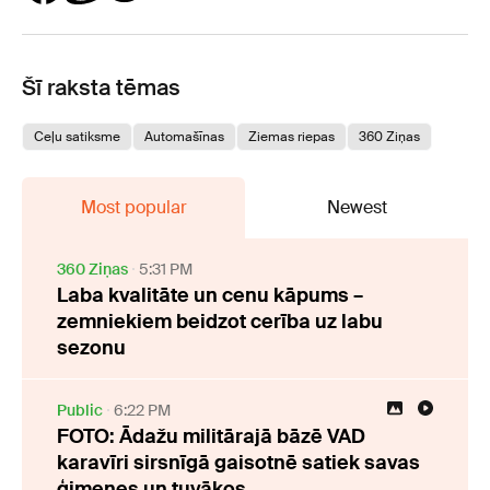
Šī raksta tēmas
Ceļu satiksme
Automašīnas
Ziemas riepas
360 Ziņas
Most popular
Newest
360 Ziņas
5:31 PM
Laba kvalitāte un cenu kāpums –
zemniekiem beidzot cerība uz labu
sezonu
Public
6:22 PM
FOTO: Ādažu militārajā bāzē VAD
karavīri sirsnīgā gaisotnē satiek savas
ģimenes un tuvākos