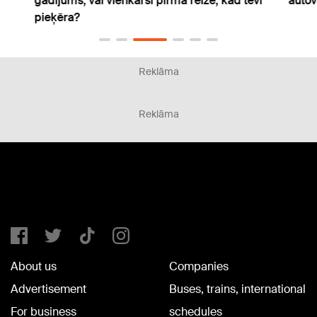
gadījums, vai vienkārši pirmā reize, kad tevi
autov
pieķēra?
Reklāma
Reklāma
About us
Companies
Advertisement
Buses, trains, international
For business
schedules