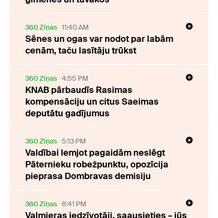
360 Ziņas
11:40 AM
Sēnes un ogas var nodot par labām
cenām, taču lasītāju trūkst
360 Ziņas
4:55 PM
KNAB pārbaudīs Rasimas
kompensāciju un citus Saeimas
deputātu gadījumus
360 Ziņas
5:13 PM
Valdībai lemjot pagaidām neslēgt
Pāternieku robežpunktu, opozīcija
pieprasa Dombravas demisiju
360 Ziņas
8:41 PM
Valmieras iedzīvotāji, saausieties – jūs