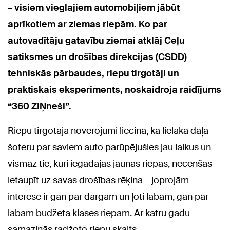
– visiem vieglajiem automobiļiem jābūt
aprīkotiem ar ziemas riepām. Ko par
autovadītāju gatavību ziemai atklāj Ceļu
satiksmes un drošības direkcijas (CSDD)
tehniskās pārbaudes, riepu tirgotāji un
praktiskais eksperiments, noskaidroja raidījums
“360 ZIŅneši”.
Riepu tirgotāja novērojumi liecina, ka lielākā daļa
šoferu par saviem auto parūpējušies jau laikus un
vismaz tie, kuri iegādājas jaunas riepas, necenšas
ietaupīt uz savas drošības rēķina – joprojām
interese ir gan par dārgām un ļoti labām, gan par
labām budžeta klases riepām. Ar katru gadu
samazinās radžoto riepu skaits.