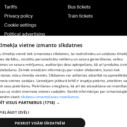
Tariffs
Bus tickets
Privacy policy
Train tickets
Cookie settings
Political advertising
Cookie policy
 tīmekļa vietne izmanto sīkdatnes
Commenting terms
 tīmekļa vietnē tiek izmantotas sīkdatnes, lai nodrošinātu un uzlabotu tīmek
nes darbību., nosūtītu personalizētu reklāmu un satura ģenerēšanai, veiktu
āmas un satura mērījumus, auditorijas datu apkopošanu, kā arī produktu izst
TV program
zlabošanu. Zemāk sniedzam informāciju par visām sīkdatnēm, kuras tiek
Contract rules
ntotas mūsu tīmekļa vietnēs. Sīkdatnes var atšķirties atkarībā no apmeklētā
rneta vietnes sadaļas. Lietotājam jebkurā brīdī ir iespēja piekrist, atteikties va
360 Ziņu kontakti
īt savu piekrišanu. Piekrišanas sniegšana, kā arī tās atsaukšana vai mainīša
ecas uz visām interneta vietnes sadaļām. Vairāk informācijas par izmantotaj
Helio Media
atnēm skatīt
sīkdatņu izmantošanas noteikumos.
ĪT VISUS PARTNERUS
(1718) →
Vortal assistance service: e-mail -
info@1188.lv
PIELĀGOT IZVĒLI
Copyright © 2004-2026 SIA HELIO MEDIA.
All rights reserved.
PIEKRIST VISĀM SĪKDATNĒM