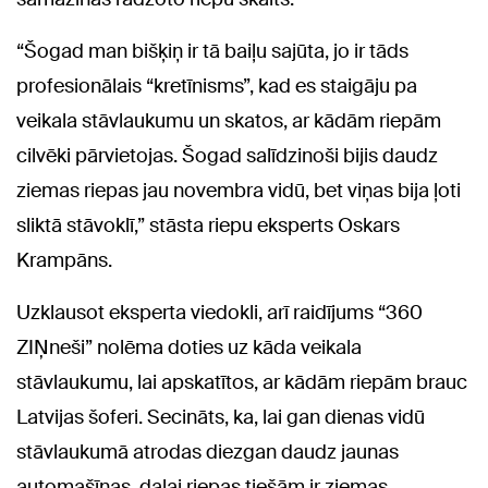
“Šogad man bišķiņ ir tā baiļu sajūta, jo ir tāds
profesionālais “kretīnisms”, kad es staigāju pa
veikala stāvlaukumu un skatos, ar kādām riepām
cilvēki pārvietojas. Šogad salīdzinoši bijis daudz
ziemas riepas jau novembra vidū, bet viņas bija ļoti
sliktā stāvoklī,” stāsta riepu eksperts Oskars
Krampāns.
Uzklausot eksperta viedokli, arī raidījums “360
ZIŅneši” nolēma doties uz kāda veikala
stāvlaukumu, lai apskatītos, ar kādām riepām brauc
Latvijas šoferi. Secināts, ka, lai gan dienas vidū
stāvlaukumā atrodas diezgan daudz jaunas
automašīnas, daļai riepas tiešām ir ziemas