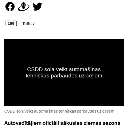
1188.lv
CSDD sola veikt automašīnas tehniskās pārbaudes uz ceļiem
Autovadītājiem oficiāli sākusies ziemas sezona