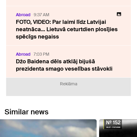
Abroad
9:37 AM
FOTO, VIDEO: Par laimi līdz Latvijai
neatnāca… Lietuvā ceturtdien plosījies
spēcīgs negaiss
Abroad
7:03 PM
Džo Baidena dēls atklāj bijušā
prezidenta smago veselības stāvokli
Reklāma
Similar news