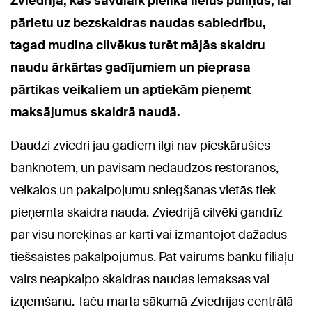
Zviedrija, kas savulaik pielika lielus pūliņus, lai
pārietu uz bezskaidras naudas sabiedrību,
tagad mudina cilvēkus turēt mājās skaidru
naudu ārkārtas gadījumiem un pieprasa
pārtikas veikaliem un aptiekām pieņemt
maksājumus skaidrā naudā.
Daudzi zviedri jau gadiem ilgi nav pieskārušies
banknotēm, un pavisam nedaudzos restorānos,
veikalos un pakalpojumu sniegšanas vietās tiek
pieņemta skaidra nauda. Zviedrijā cilvēki gandrīz
par visu norēķinās ar karti vai izmantojot dažādus
tiešsaistes pakalpojumus. Pat vairums banku filiāļu
vairs neapkalpo skaidras naudas iemaksas vai
izņemšanu. Taču marta sākumā Zviedrijas centrālā