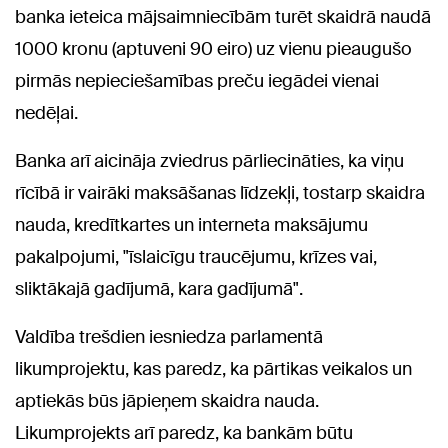
banka ieteica mājsaimniecībām turēt skaidrā naudā
1000 kronu (aptuveni 90 eiro) uz vienu pieaugušo
pirmās nepieciešamības preču iegādei vienai
nedēļai.
Banka arī aicināja zviedrus pārliecināties, ka viņu
rīcībā ir vairāki maksāšanas līdzekļi, tostarp skaidra
nauda, kredītkartes un interneta maksājumu
pakalpojumi, "īslaicīgu traucējumu, krīzes vai,
sliktākajā gadījumā, kara gadījumā".
Valdība trešdien iesniedza parlamentā
likumprojektu, kas paredz, ka pārtikas veikalos un
aptiekās būs jāpieņem skaidra nauda.
Likumprojekts arī paredz, ka bankām būtu