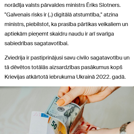
norādīja valsts pārvaldes ministrs Ēriks Slotners.
"Galvenais risks ir (..) digitālā atstumtība," atzina
ministrs, piebilstot, ka prasība pārtikas veikaliem un
aptiekām pieņemt skaidru naudu ir arī svarīga
sabiedrības sagatavotībai.
Zviedrija ir pastiprinājusi savu civilo sagatavotību un
tā dēvētos totālās aizsardzības pasākumus kopš
Krievijas atkārtotā iebrukuma Ukrainā 2022. gadā.