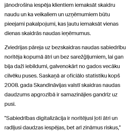
jānodrošina iespēja klientiem iemaksāt skaidru
naudu un ka veikaliem un uzņēmumiem būtu
pieejami pakalpojumi, kas ļautu iemaksāt vienas
dienas skaidrās naudas ieņēmumus.
Zviedrijas pāreja uz bezskaidras naudas sabiedrību
noritēja kopumā ātri un bez sarežģījumiem, lai gan
bija daži iebildumi, galvenokārt no gados vecāku
cilvēku puses. Saskaņā ar oficiālo statistiku kopš
2008. gada Skandināvijas valstī skaidras naudas
daudzums apgrozībā ir samazinājies gandrīz uz
pusi.
"Sabiedrības digitalizācija ir noritējusi ļoti ātri un
radījusi daudzas iespējas, bet arī zināmus riskus,"