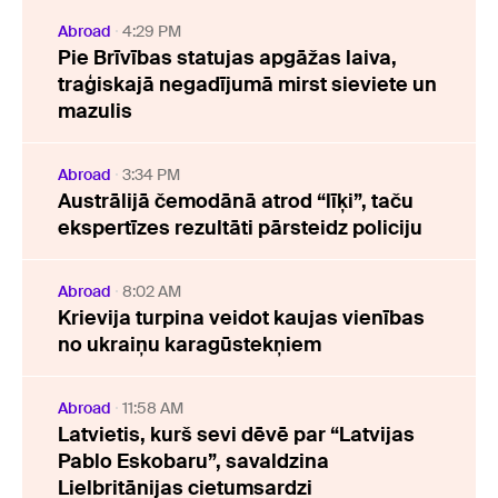
Abroad
4:29 PM
Pie Brīvības statujas apgāžas laiva,
traģiskajā negadījumā mirst sieviete un
mazulis
Abroad
3:34 PM
Austrālijā čemodānā atrod “līķi”, taču
ekspertīzes rezultāti pārsteidz policiju
Abroad
8:02 AM
Krievija turpina veidot kaujas vienības
no ukraiņu karagūstekņiem
Abroad
11:58 AM
Latvietis, kurš sevi dēvē par “Latvijas
Pablo Eskobaru”, savaldzina
Lielbritānijas cietumsardzi