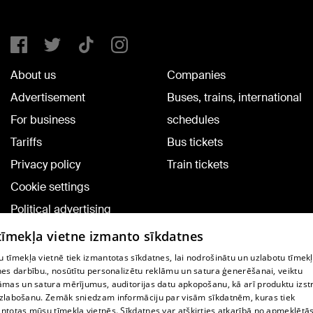
About us
Companies
Advertisement
Buses, trains, international
For business
schedules
Tariffs
Bus tickets
Privacy policy
Train tickets
Cookie settings
Political advertising
Cookie policy
 tīmekļa vietne izmanto sīkdatnes
Commenting terms
 tīmekļa vietnē tiek izmantotas sīkdatnes, lai nodrošinātu un uzlabotu tīmek
nes darbību., nosūtītu personalizētu reklāmu un satura ģenerēšanai, veiktu
āmas un satura mērījumus, auditorijas datu apkopošanu, kā arī produktu izst
TV program
zlabošanu. Zemāk sniedzam informāciju par visām sīkdatnēm, kuras tiek
Contract rules
ntotas mūsu tīmekļa vietnēs. Sīkdatnes var atšķirties atkarībā no apmeklētā