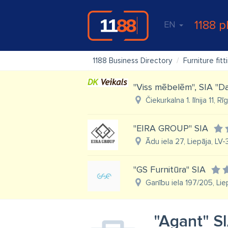
1188 p
EN
1188 Business Directory
Furniture fitt
"Viss mēbelēm", SIA "Da
Čiekurkalna 1. līnija 11, R
"EIRA GROUP" SIA
Ādu iela 27, Liepāja, LV
"GS Furnitūra" SIA
Ganību iela 197/205, Lie
"Agant" S