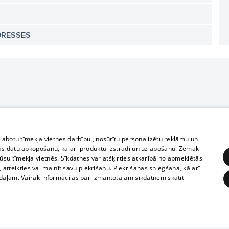
DRESSES
zlabotu tīmekļa vietnes darbību., nosūtītu personalizētu reklāmu un
as datu apkopošanu, kā arī produktu izstrādi un uzlabošanu. Zemāk
su tīmekļa vietnēs. Sīkdatnes var atšķirties atkarībā no apmeklētās
, atteikties vai mainīt savu piekrišanu. Piekrišanas sniegšana, kā arī
adaļām. Vairāk informācijas par izmantotajām sīkdatnēm skatīt