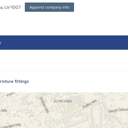
ga, LV-1007
Append company info
s
rniture fittings