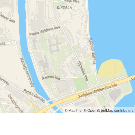
© MapTiler
© OpenStreetMap contributors