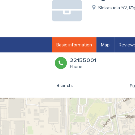
Slokas iela 52, Rī
Basic information
Map
Review
22155001
Phone
Branch:
Fu