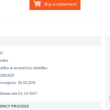
Buy a statement
NT
trēts
drība ar ierobežotu atbildību
3282420
creģistrs, 25.03.2010
 Slokas iela 52, LV-1007
VENCY PROCESS