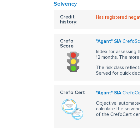
Solvency
Credit
Has registered nega
history:
Crefo
"Agant" SIA
CrefoSco
Score
Index for assessing t
12 months. The more 
The risk class reflect
Served for quick dec
Crefo Cert
"Agant" SIA
CrefoCer
Objective, automated
calculate the solvenc
of the CrefoCert cert