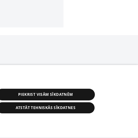
PIEKRIST VISĀM SĪKDATNĒM
ATSTĀT TEHNISKĀS SĪKDATNES