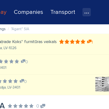
lay
Companies
Transport
ings
"Agant" SIA
iļrade Koks" furnitūras veikals
1
īga, LV-1026
0
-3401
0
pāja, LV-3401
IA
0