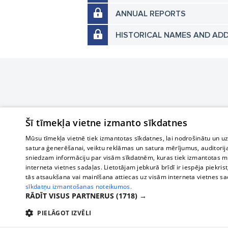
ANNUAL REPORTS
HISTORICAL NAMES AND AD
Šī tīmekļa vietne izmanto sīkdatnes
Mūsu tīmekļa vietnē tiek izmantotas sīkdatnes, lai nodrošinātu un u
satura ģenerēšanai, veiktu reklāmas un satura mērījumus, auditorij
sniedzam informāciju par visām sīkdatnēm, kuras tiek izmantotas mū
interneta vietnes sadaļas. Lietotājam jebkurā brīdī ir iespēja piekrist
tās atsaukšana vai mainīšana attiecas uz visām interneta vietnes s
sīkdatņu izmantošanas noteikumos.
RĀDĪT VISUS PARTNERUS
(1718) →
PIELĀGOT IZVĒLI