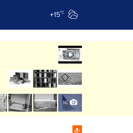
°C
+15
16