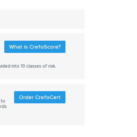
What is CrefoScore?
ided into 10 classes of risk.
Order CrefoCert
 to
ards