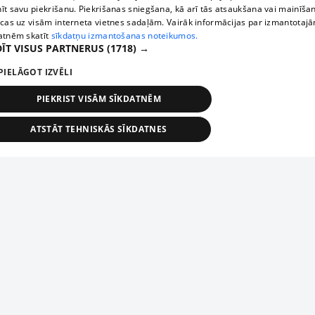
īt savu piekrišanu. Piekrišanas sniegšana, kā arī tās atsaukšana vai mainīša
ecas uz visām interneta vietnes sadaļām. Vairāk informācijas par izmantotaj
atnēm skatīt
sīkdatņu izmantošanas noteikumos.
ĪT VISUS PARTNERUS
(1718) →
PIELĀGOT IZVĒLI
PIEKRIST VISĀM SĪKDATNĒM
ATSTĀT TEHNISKĀS SĪKDATNES
TEHNISKĀS/OBLIGĀTĀS
STATISTIKAS
MĒRĶĒŠANA
FUNKCIONĀLĀS
NEKLASIFICĒTĀS
ehniskās/obligātās
Statistikas
Mērķēšana
Funkcionālās
Neklasificēt
niskās/obligātās sīkdatnes nepieciešamas, lai lietotājs varētu brīvi apmeklēt un pārlūk
Add your company
ekļa vietni un izmantot tās piedāvātās iespējas. Bez šīm sīkdatnēm tīmekļa vietne neva
nvērtīgi darboties un sniegt lietotājam nepieciešamo informāciju.
If your company is not in our database, please fill in a