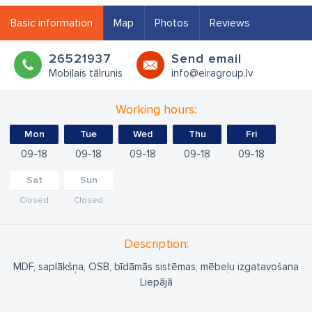
Basic information
Map
Photos
Reviews
26521937
Send email
Mobilais tālrunis
info@eiragroup.lv
Working hours:
Mon
Tue
Wed
Thu
Fri
09
18
09
18
09
18
09
18
09
18
Sat
Sun
Closed
Closed
Description:
MDF, saplākšņa, OSB, bīdāmās sistēmas, mēbeļu izgatavošana
Liepājā