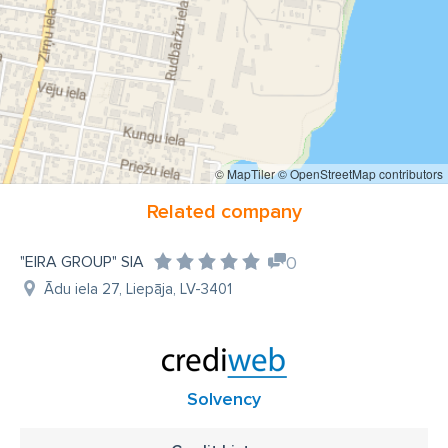
© MapTiler
© OpenStreetMap contributors
Related company
"EIRA GROUP" SIA
0
Ādu iela 27, Liepāja, LV-3401
Solvency