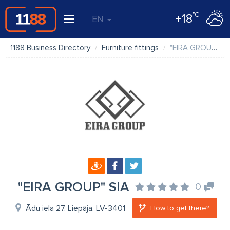
°C
+18
EN
1188 Business Directory
Furniture fittings
"EIRA GROUP" SIA
"EIRA GROUP" SIA
0
Ādu iela 27, Liepāja, LV-3401
How to get there?