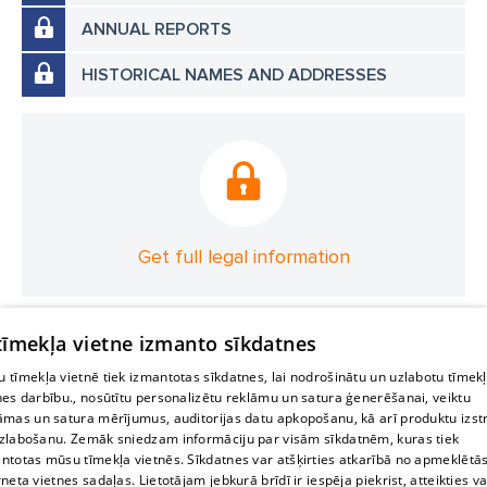
ANNUAL REPORTS
HISTORICAL NAMES AND ADDRESSES
Get full legal information
 tīmekļa vietne izmanto sīkdatnes
 tīmekļa vietnē tiek izmantotas sīkdatnes, lai nodrošinātu un uzlabotu tīmek
nes darbību., nosūtītu personalizētu reklāmu un satura ģenerēšanai, veiktu
āmas un satura mērījumus, auditorijas datu apkopošanu, kā arī produktu izst
zlabošanu. Zemāk sniedzam informāciju par visām sīkdatnēm, kuras tiek
ntotas mūsu tīmekļa vietnēs. Sīkdatnes var atšķirties atkarībā no apmeklētā
rneta vietnes sadaļas. Lietotājam jebkurā brīdī ir iespēja piekrist, atteikties va