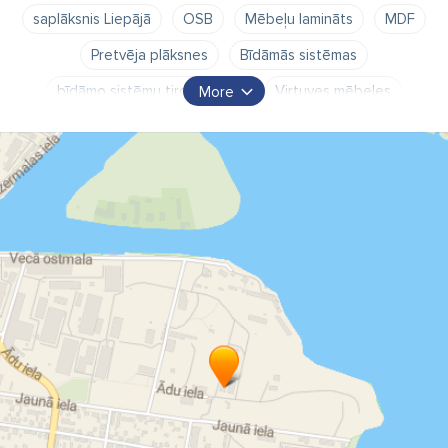
saplāksnis Liepājā
OSB
Mēbeļu lamināts
MDF
Pretvēja plāksnes
Bīdāmās sistēmas
bīdāmo sistēmu tirdzniecība
Virtuves mēbeles
More
Iebūvējamās mēbeles
Iebūvējamie skapji
metāla durvis
metāla durvju izgatavošana
"EIRA GROUP" SIA
eira group sia
eira group
MDF
saplākšņa
OSB
bīdāmās sistēmas
mēbeļu izgatavošana Liepājā
eira group sia Liepāja
kokšķiedra
Eko vate
Kaņepju vate