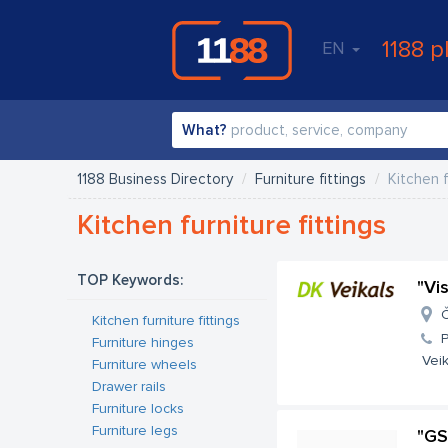
1188 p
EN
What?
1188 Business Directory
Furniture fittings
Kitchen f
Kitchen furniture fittings
TOP Keywords:
"Vi
Č
Kitchen furniture fittings
Furniture hinges
Veik
Furniture wheels
Drawer rails
Furniture locks
Furniture legs
"GS