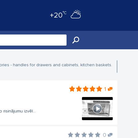
°C
+20
ories - handles for drawers and cabinets, kitchen baskets.
1
risinājumu izvēl...
0