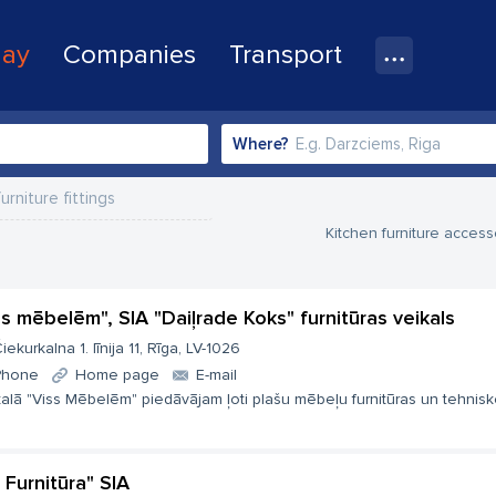
lay
Companies
Transport
Where?
urniture fittings
Kitchen furniture access
ss mēbelēm", SIA "Daiļrade Koks" furnitūras veikals
iekurkalna 1. līnija 11, Rīga, LV-1026
Phone
Home page
E-mail
alā "Viss Mēbelēm" piedāvājam ļoti plašu mēbeļu furnitūras un tehnisko 
 Furnitūra" SIA