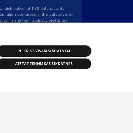
r distribution of 1188 database, its
nformation contained in the database, or
tion in any form is strictly prohibited.
 download is prohibited. Reproduction
l published on the website 1188 is
den without the editorial license of 1188
PIEKRIST VISĀM SĪKDATNĒM
ATSTĀT TEHNISKĀS SĪKDATNES
ce service: e-mail -
info@1188.lv
 Helio Media
2004-2026
tīmekļa vietne nevarēs pilnvērtīgi darboties un sniegt