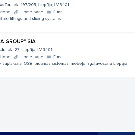
anību iela 197/205, Liepāja, LV-3401
Phone
Home page
E-mail
iture fittings and sliding systems.
RA GROUP" SIA
du iela 27, Liepāja, LV-3401
Phone
Home page
E-mail
, saplākšņa, OSB, bīdāmās sistēmas, mēbeļu izgatavošana Liepājā