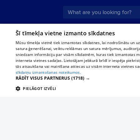
About us
Compan
Šī tīmekļa vietne izmanto sīkdatnes
Advertisement
Buses, t
Mūsu tīmekļa vietnē tiek izmantotas sīkdatnes, lai nodrošinātu un u
interna
For business
satura ģenerēšanai, veiktu reklāmas un satura mērījumus, auditorij
Bus tick
sniedzam informāciju par visām sīkdatnēm, kuras tiek izmantotas mū
Tariffs
interneta vietnes sadaļas. Lietotājam jebkurā brīdī ir iespēja piekrist
Train ti
Privacy policy
tās atsaukšana vai mainīšana attiecas uz visām interneta vietnes s
sīkdatņu izmantošanas noteikumos.
Cookie settings
RĀDĪT VISUS PARTNERUS
(1718) →
Political advertising
PIELĀGOT IZVĒLI
Cookie policy
TEHNISKĀS/OBLIGĀTĀS
STATISTIKAS
M
Commenting terms
Tehniskās/
If yo
Add your company
a sim
Tehniskās/obligātās sīkdatnes nepieciešamas, lai lietotājs varētu brīvi apm