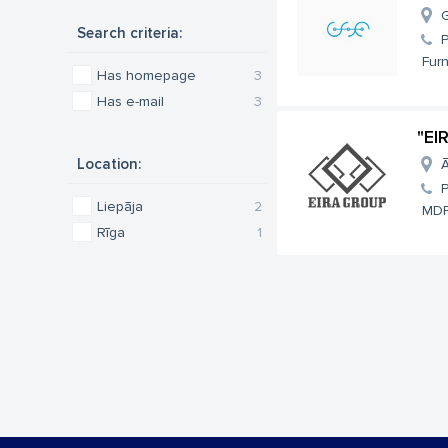
G
Search criteria:
Furn
Has homepage
3
Has e-mail
3
"EI
Location:
Ā
Liepāja
2
MDF
Rīga
1