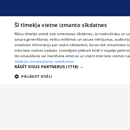
Šī tīmekļa vietne izmanto sīkdatnes
Mūsu tīmekļa vietnē tiek izmantotas sīkdatnes, lai nodrošinātu un u
satura ģenerēšanai, veiktu reklāmas un satura mērījumus, auditorij
sniedzam informāciju par visām sīkdatnēm, kuras tiek izmantotas mū
interneta vietnes sadaļas. Lietotājam jebkurā brīdī ir iespēja piekrist
tās atsaukšana vai mainīšana attiecas uz visām interneta vietnes s
sīkdatņu izmantošanas noteikumos.
RĀDĪT VISUS PARTNERUS
(1718) →
PIELĀGOT IZVĒLI
TEHNISKĀS/OBLIGĀTĀS
STATISTIKAS
M
Tehniskās/
Tehniskās/obligātās sīkdatnes nepieciešamas, lai lietotājs varētu brīvi apm
lietotājam nepieciešamo informāciju.
About us
Compan