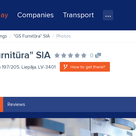
lay
Companies
Transport
ings
"GS Furnitūra" SIA
Photos
rnitūra" SIA
0
a 197/205, Liepāja, LV-3401
How to get there?
Reviews