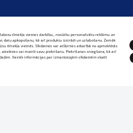
zlabotu tīmekļa vietnes darbību., nosūtītu personalizētu reklāmu un
as datu apkopošanu, kā arī produktu izstrādi un uzlabošanu. Zemāk
su tīmekļa vietnēs. Sīkdatnes var atšķirties atkarībā no apmeklētās
, atteikties vai mainīt savu piekrišanu. Piekrišanas sniegšana, kā arī
adaļām. Vairāk informācijas par izmantotajām sīkdatnēm skatīt
ĒRĶĒŠANA
FUNKCIONĀLĀS
NEKLASIFICĒTĀS
Reproduction, o
obligātās
Statistikas
Mērķēšana
Funkcionālās
Neklasificētās
parts or the i
parts of informa
eklēt un pārlūkot tīmekļa vietni un izmantot tās piedāvātās iespējas. Bez šīm sīkdatnēm 
Also automatic
ies
In the cinemas