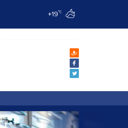
°C
+19