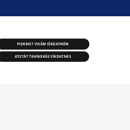
PIEKRIST VISĀM SĪKDATNĒM
ATSTĀT TEHNISKĀS SĪKDATNES
r distribution of 1188 database, its
nformation contained in the database, or
tion in any form is strictly prohibited.
tīmekļa vietne nevarēs pilnvērtīgi darboties un sniegt
 download is prohibited. Reproduction