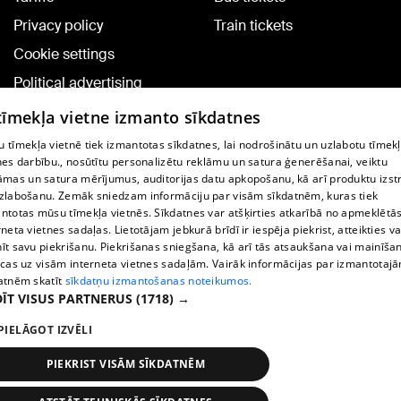
Privacy policy
Train tickets
Cookie settings
Political advertising
Cookie policy
 tīmekļa vietne izmanto sīkdatnes
Commenting terms
 tīmekļa vietnē tiek izmantotas sīkdatnes, lai nodrošinātu un uzlabotu tīmek
nes darbību., nosūtītu personalizētu reklāmu un satura ģenerēšanai, veiktu
āmas un satura mērījumus, auditorijas datu apkopošanu, kā arī produktu izst
TV program
zlabošanu. Zemāk sniedzam informāciju par visām sīkdatnēm, kuras tiek
Contract rules
ntotas mūsu tīmekļa vietnēs. Sīkdatnes var atšķirties atkarībā no apmeklētā
rneta vietnes sadaļas. Lietotājam jebkurā brīdī ir iespēja piekrist, atteikties va
360 Ziņu kontakti
īt savu piekrišanu. Piekrišanas sniegšana, kā arī tās atsaukšana vai mainīša
ecas uz visām interneta vietnes sadaļām. Vairāk informācijas par izmantotaj
Helio Media
atnēm skatīt
sīkdatņu izmantošanas noteikumos.
ĪT VISUS PARTNERUS
(1718) →
Vortal assistance service: e-mail -
info@1188.lv
PIELĀGOT IZVĒLI
Copyright © 2004-2026 SIA HELIO MEDIA.
All rights reserved.
PIEKRIST VISĀM SĪKDATNĒM