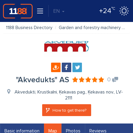
°C
+24
EN
1188 Business Directory
Garden and forestry machinery
"A
"Akvedukts" AS
0
Akvedukti, Krustkalni, Ķekavas pag., Ķekavas nov., LV-
2111
How to get there?
Basic information
Map
Photos
Reviews