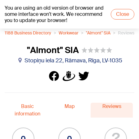
You are using an old version of browser and
+20
°C
some interface won't work. We recommend
Close
you to update your browser!
1188 Business Directory
Workwear
"Almont" SIA
Reviews
"Almont" SIA
Stopiņu iela 22, Rāmava, Rīga, LV-1035
Basic
Map
Reviews
information
?
0
0