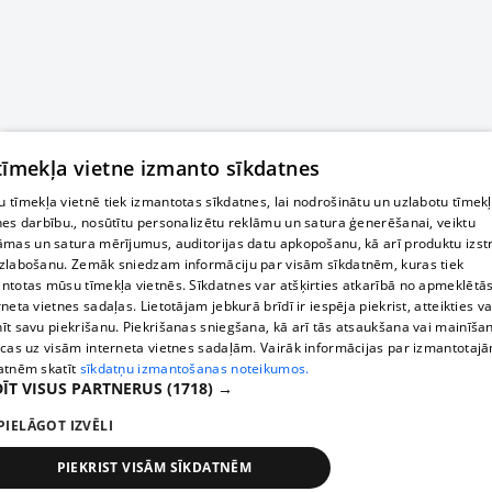
 tīmekļa vietne izmanto sīkdatnes
 tīmekļa vietnē tiek izmantotas sīkdatnes, lai nodrošinātu un uzlabotu tīmek
nes darbību., nosūtītu personalizētu reklāmu un satura ģenerēšanai, veiktu
āmas un satura mērījumus, auditorijas datu apkopošanu, kā arī produktu izst
zlabošanu. Zemāk sniedzam informāciju par visām sīkdatnēm, kuras tiek
ntotas mūsu tīmekļa vietnēs. Sīkdatnes var atšķirties atkarībā no apmeklētā
rneta vietnes sadaļas. Lietotājam jebkurā brīdī ir iespēja piekrist, atteikties va
īt savu piekrišanu. Piekrišanas sniegšana, kā arī tās atsaukšana vai mainīša
ecas uz visām interneta vietnes sadaļām. Vairāk informācijas par izmantotaj
atnēm skatīt
sīkdatņu izmantošanas noteikumos.
ĪT VISUS PARTNERUS
(1718) →
PIELĀGOT IZVĒLI
PIEKRIST VISĀM SĪKDATNĒM