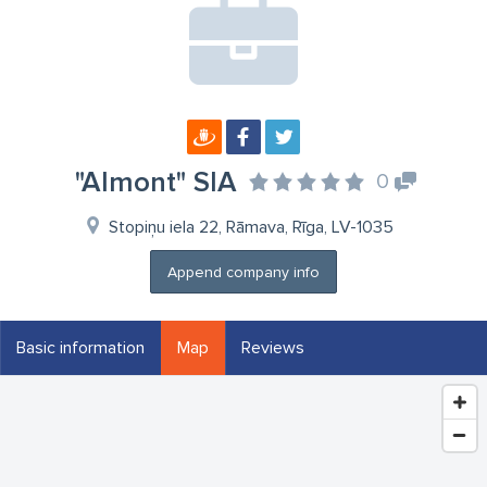
"Almont" SIA
0
Stopiņu iela 22, Rāmava, Rīga, LV-1035
Append company info
Basic information
Map
Reviews