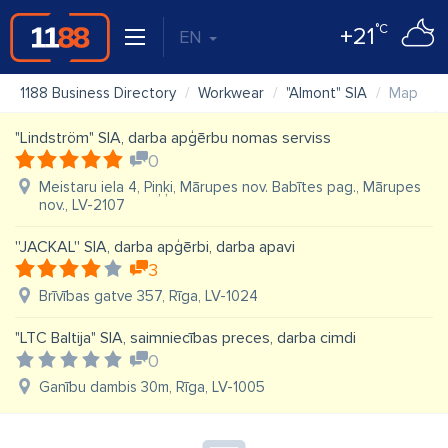
°C
+21
EN
1188 Business Directory
Workwear
"Almont" SIA
Map
"Lindström" SIA, darba apģērbu nomas serviss
0
Meistaru iela 4, Piņķi, Mārupes nov. Babītes pag., Mārupes
nov., LV-2107
''JACKAL'' SIA, darba apģērbi, darba apavi
3
Brīvības gatve 357, Rīga, LV-1024
"LTC Baltija" SIA, saimniecības preces, darba cimdi
0
Ganību dambis 30m, Rīga, LV-1005