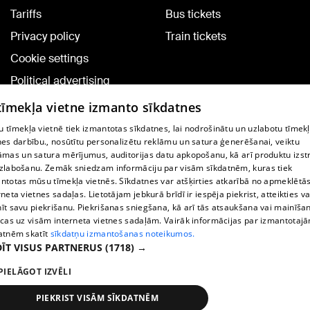
Tariffs
Bus tickets
Privacy policy
Train tickets
Cookie settings
Political advertising
Cookie policy
 tīmekļa vietne izmanto sīkdatnes
Commenting terms
 tīmekļa vietnē tiek izmantotas sīkdatnes, lai nodrošinātu un uzlabotu tīmek
nes darbību., nosūtītu personalizētu reklāmu un satura ģenerēšanai, veiktu
āmas un satura mērījumus, auditorijas datu apkopošanu, kā arī produktu izst
TV program
zlabošanu. Zemāk sniedzam informāciju par visām sīkdatnēm, kuras tiek
Contract rules
ntotas mūsu tīmekļa vietnēs. Sīkdatnes var atšķirties atkarībā no apmeklētā
rneta vietnes sadaļas. Lietotājam jebkurā brīdī ir iespēja piekrist, atteikties va
360 Ziņu kontakti
īt savu piekrišanu. Piekrišanas sniegšana, kā arī tās atsaukšana vai mainīša
ecas uz visām interneta vietnes sadaļām. Vairāk informācijas par izmantotaj
Helio Media
atnēm skatīt
sīkdatņu izmantošanas noteikumos.
ĪT VISUS PARTNERUS
(1718) →
Vortal assistance service: e-mail -
info@1188.lv
PIELĀGOT IZVĒLI
Copyright © 2004-2026 SIA HELIO MEDIA.
All rights reserved.
PIEKRIST VISĀM SĪKDATNĒM