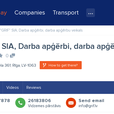
lay
Companies
Transport
"GRIF" SIA, Darba apģērbi, darba apģērbu veikals
 SIA, Darba apģērbi, darba apģē
0
ela 361, Rīga, LV-1063
How to get there?
Videos
Reviews
7878
26183806
Send email
Vidzemes pārstāvis
info@grif.lv