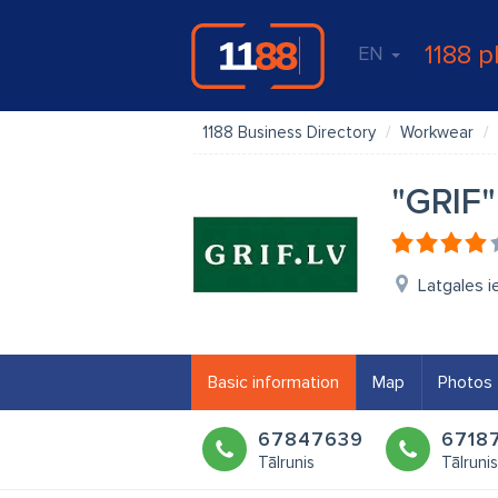
1188 p
EN
1188 Business Directory
Workwear
"GRIF"
Latgales i
Basic information
Map
Photos
67847639
6718
Tālrunis
Tālrunis