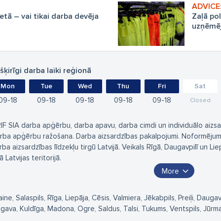
etā – vai tikai darba devēja
Zaļā pol
uzņēmēji
šķirīgi darba laiki reģionā
Mon
Tue
Wed
Thu
Fri
Sat
09
18
09
18
09
18
09
18
09
18
Closed
IF SIA darba apģērbu, darba apavu, darba cimdi un individuālo aizsard
rba apģērbu ražošana. Darba aizsardzības pakalpojumi. Noformējums 
rba aizsardzības līdzekļu tirgū Latvijā. Veikals Rīgā, Daugavpilī un L
ā Latvijas teritorijā.
More
nedžeru kontakti:
rzeme un Zemgale – mob.tel. 26669852, e-pasts: kurzeme@grif.lv
aine, Salaspils, Rīga, Liepāja, Cēsis, Valmiera, Jēkabpils, Preiļi, Daug
dzeme – mob. tel. 26183806, e-pasts: vidzeme@grif.lv
lgava, Kuldīga, Madona, Ogre, Saldus, Talsi, Tukums, Ventspils, Jūrma
tgale - mob. tel. 29423372, e-pasts: latgale@grif.lv