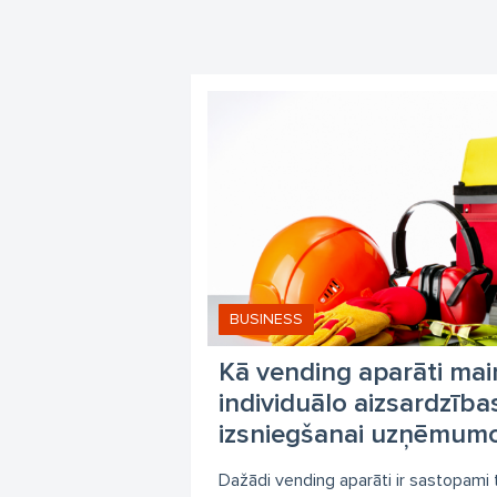
Da
Kr
Pr
Gr
da
BUSINESS
Kā vending aparāti mai
individuālo aizsardzība
izsniegšanai uzņēmum
Dažādi vending aparāti ir sastopami t