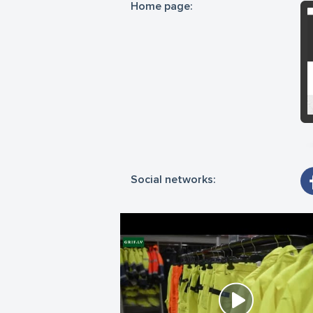
Home page:
Vei
Rī
Da
Li
Social networks: