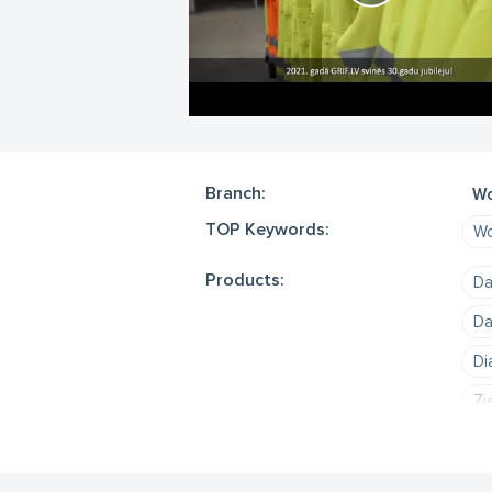
Branch:
Wo
TOP Keywords:
Wo
Products:
Da
Da
Di
Zi
Dr
filt