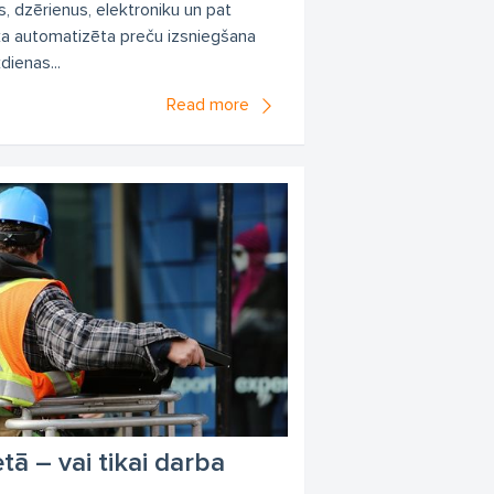
s, dzērienus, elektroniku un pat
 ka automatizēta preču izsniegšana
dienas...
Read more
tā – vai tikai darba