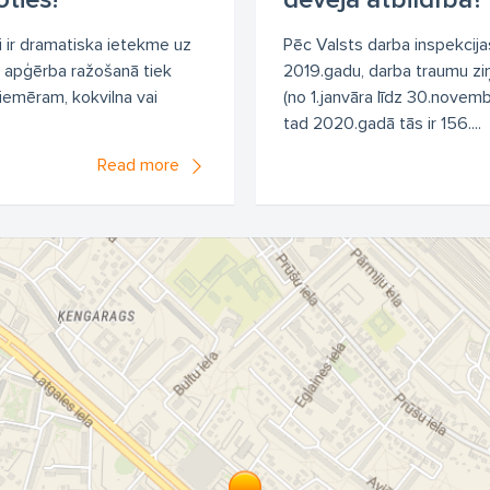
i ir dramatiska ietekme uz
Pēc Valsts darba inspekcija
– apģērba ražošanā tiek
2019.gadu, darba traumu ziņ
piemēram, kokvilna vai
(no 1.janvāra līdz 30.novem
tad 2020.gadā tās ir 156....
Read more