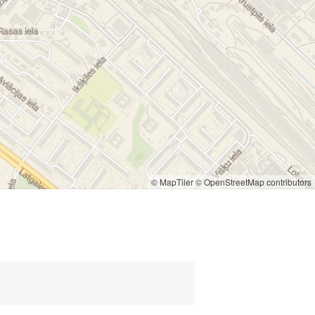
© MapTiler
© OpenStreetMap contributors