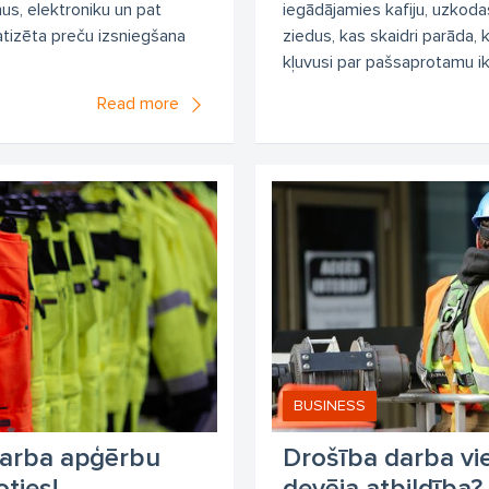
us, elektroniku un pat
iegādājamies kafiju, uzkoda
atizēta preču izsniegšana
ziedus, kas skaidri parāda,
kļuvusi par pašsaprotamu ik
Read more
BUSINESS
 darba apģērbu
Drošība darba vie
oties!
devēja atbildība?