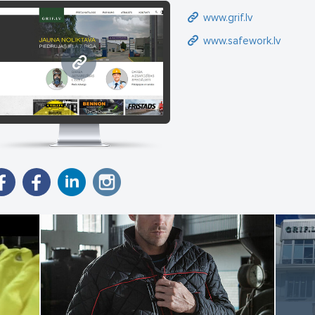
www.grif.lv
kali:
ga: Maskavas iela 361, Darba laiks: P-P 09.00-18.00,
www.safework.lv
ugavpils: Stacijas iela 85, Darba laiks: P-P 08.30-17.00
www.grif.lv
epāja: Zemnieku iela 32, Darba laiks: P-P 08.30-17.30