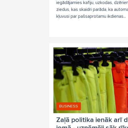
iegādājamies kafiju, uzkodas, dzērien
ziedus, kas skaidri parāda, ka autom
kļuvusi par pašsaprotamu ikdienas...
BUSINESS
Zaļā politika ienāk arī
jomā - uzņēmēji sāk rīk