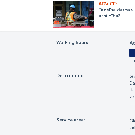
Drošība darba vi
atbildība?
Working hours:
At
Description:
GR
Da
da
vis
Me
Ku
Service area:
Ol
Vi
Je
La