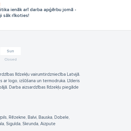
itika ienāk arī darba apģērbu jomā -
 sāk rīkoties!
Sun
Closed
zības līdzekļu vairumtirdzniecība Latvijā.
ar logo, izšūšana un termodruka. Līderis
iepājā. Darba aizsardzības līdzekļu piegāde
avpils, Rēzekne, Balvi, Bauska, Dobele,
la, Sigulda, Skrunda, Aizpute