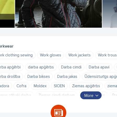
rkwear
rk clothing sewing
Work gloves
Work jackets
Work trous
rba apģērbi
darba apģērbs
Darba cimdi
Darba apavi
rba drošība
Darba bikses
Darba jakas
Ūdensizturīgs apģ
adora
Cofra
Moldex
SIOEN
Ziemas apģērbs
ziema
emas zābaki darba
Ziemas cimdi darbam
Aizsargbrilles
Pr
More
ošības troses
Sejas maska
aizsargmaska
sejas pusmaska
ri
elpceļu aizsardzības līdzekļi
Moldex austiņas
Moldex au