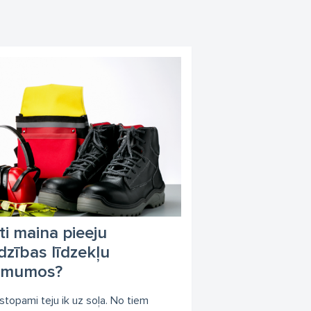
T
Ansell
Sparco
Bekina
Giasco
Bennon
Fall Safe
BLS
SIOEN
Plum
Slice
uālie aizsardzības līdzekļi
ba drošība
darba apģērbs
i maina pieeju
rdzības līdzekļu
ņēmumos?
stopami teju ik uz soļa. No tiem