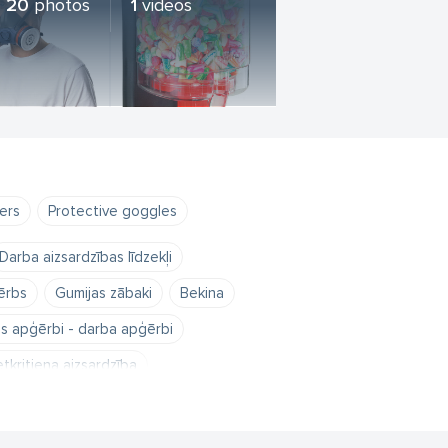
20
photos
1
videos
ers
Protective goggles
Darba aizsardzības līdzekļi
ērbs
Gumijas zābaki
Bekina
s apģērbi - darba apģērbi
etkritiena aizsardzība
sejas pilna maska
respiratori
su aizbāžņi
Darba apģērbi Rīgā