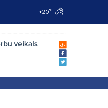
°C
+20
rbu veikals