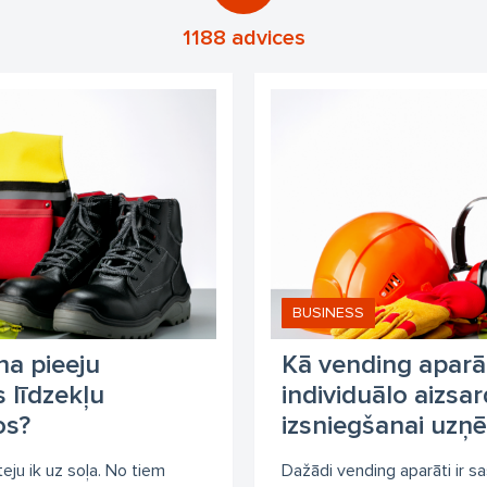
rba apģērbu veikals
JSP
DIADORA
FRISTADS
UNIVE
1188 advices
atos Safety
Delta Plus
Helly Hansen
Optrel
FTG
otekt
Honeywell
Cofra
F.Engel
Deerhunter
Sara
anberg
Ocean
Portwest
Metināšanas maskas
individ
rba apģērbu šūšana
ražošana
pret kritiena sistēmas
dar
BUSINESS
na pieeju
Kā vending aparāt
s līdzekļu
individuālo aizsa
os?
izsniegšanai uz
eju ik uz soļa. No tiem
Dažādi vending aparāti ir sa