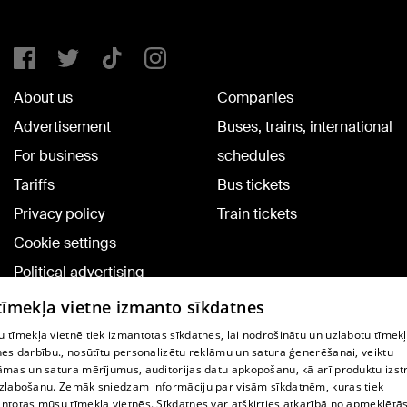
About us
Companies
Advertisement
Buses, trains, international
For business
schedules
Tariffs
Bus tickets
Privacy policy
Train tickets
Cookie settings
Political advertising
Cookie policy
 tīmekļa vietne izmanto sīkdatnes
Commenting terms
 tīmekļa vietnē tiek izmantotas sīkdatnes, lai nodrošinātu un uzlabotu tīmek
nes darbību., nosūtītu personalizētu reklāmu un satura ģenerēšanai, veiktu
āmas un satura mērījumus, auditorijas datu apkopošanu, kā arī produktu izst
TV program
zlabošanu. Zemāk sniedzam informāciju par visām sīkdatnēm, kuras tiek
Contract rules
ntotas mūsu tīmekļa vietnēs. Sīkdatnes var atšķirties atkarībā no apmeklētā