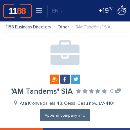
°C
+19
EN
1188 Business Directory
Other
"AM Tandēms" SIA
"AM Tandēms" SIA
0
Ata Kronvalda iela 43, Cēsis, Cēsu nov., LV-4101
Append company info