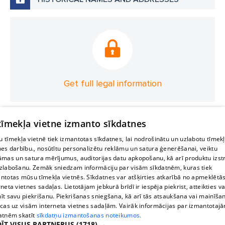
Get full legal information
 tīmekļa vietne izmanto sīkdatnes
 tīmekļa vietnē tiek izmantotas sīkdatnes, lai nodrošinātu un uzlabotu tīmek
nes darbību., nosūtītu personalizētu reklāmu un satura ģenerēšanai, veiktu
āmas un satura mērījumus, auditorijas datu apkopošanu, kā arī produktu izst
zlabošanu. Zemāk sniedzam informāciju par visām sīkdatnēm, kuras tiek
ntotas mūsu tīmekļa vietnēs. Sīkdatnes var atšķirties atkarībā no apmeklētā
rneta vietnes sadaļas. Lietotājam jebkurā brīdī ir iespēja piekrist, atteikties va
īt savu piekrišanu. Piekrišanas sniegšana, kā arī tās atsaukšana vai mainīša
ecas uz visām interneta vietnes sadaļām. Vairāk informācijas par izmantotaj
atnēm skatīt
sīkdatņu izmantošanas noteikumos.
ĪT VISUS PARTNERUS
(1718) →