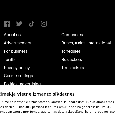
About us
Companies
Advertisement
Buses, trains, international
For business
schedules
Tariffs
Bus tickets
Privacy policy
Train tickets
Cookie settings
Political advertising
Cookie policy
 tīmekļa vietne izmanto sīkdatnes
Commenting terms
 tīmekļa vietnē tiek izmantotas sīkdatnes, lai nodrošinātu un uzlabotu tīmek
nes darbību., nosūtītu personalizētu reklāmu un satura ģenerēšanai, veiktu
āmas un satura mērījumus, auditorijas datu apkopošanu, kā arī produktu izst
TV program