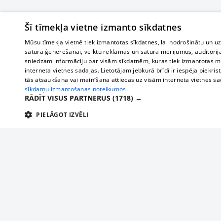
Šī tīmekļa vietne izmanto sīkdatnes
Mūsu tīmekļa vietnē tiek izmantotas sīkdatnes, lai nodrošinātu un u
satura ģenerēšanai, veiktu reklāmas un satura mērījumus, auditorij
sniedzam informāciju par visām sīkdatnēm, kuras tiek izmantotas mū
interneta vietnes sadaļas. Lietotājam jebkurā brīdī ir iespēja piekrist
tās atsaukšana vai mainīšana attiecas uz visām interneta vietnes s
sīkdatņu izmantošanas noteikumos.
RĀDĪT VISUS PARTNERUS
(1718) →
PIELĀGOT IZVĒLI
TEHNISKĀS/OBLIGĀTĀS
STATISTIKAS
M
Tehniskās/
Tehniskās/obligātās sīkdatnes nepieciešamas, lai lietotājs varētu brīvi apm
lietotājam nepieciešamo informāciju.
About us
Compan
Nodrošinātājs
/
Darbības
Advertisement
Buses, t
Nosaukums
Apra