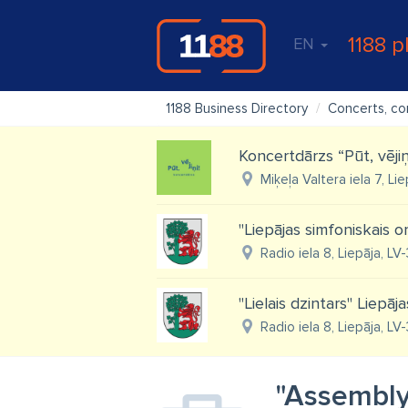
1188 p
EN
1188 Business Directory
Concerts, con
Koncertdārzs “Pūt, vējiņ
Miķeļa Valtera iela 7, Li
"Liepājas simfoniskais or
Radio iela 8, Liepāja, LV
"Lielais dzintars" Liepā
Radio iela 8, Liepāja, LV
"Assembly