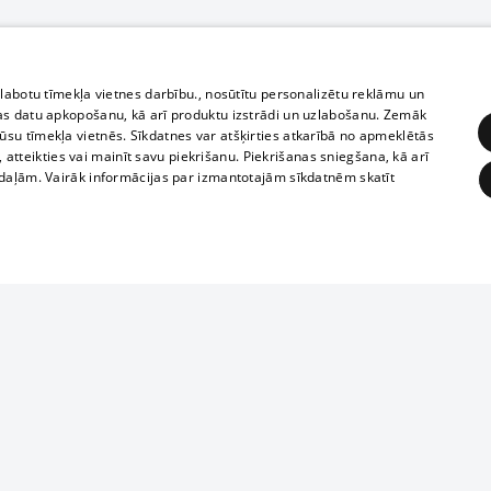
zlabotu tīmekļa vietnes darbību., nosūtītu personalizētu reklāmu un
as datu apkopošanu, kā arī produktu izstrādi un uzlabošanu. Zemāk
su tīmekļa vietnēs. Sīkdatnes var atšķirties atkarībā no apmeklētās
, atteikties vai mainīt savu piekrišanu. Piekrišanas sniegšana, kā arī
adaļām. Vairāk informācijas par izmantotajām sīkdatnēm skatīt
ĒRĶĒŠANA
FUNKCIONĀLĀS
NEKLASIFICĒTĀS
Reproduction, o
obligātās
Statistikas
Mērķēšana
Funkcionālās
Neklasificētās
parts or the i
parts of informa
eklēt un pārlūkot tīmekļa vietni un izmantot tās piedāvātās iespējas. Bez šīm sīkdatnēm 
Also automatic
ies
In the cinemas
of any materia
rains,
TV program
strictly forbid
ksts