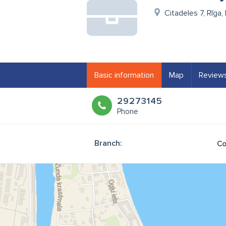
Citadeles 7, Rīga,
Basic information
Map
Review
29273145
Phone
Branch:
Co