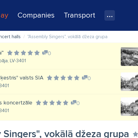
lay
Companies
Transport
cert halls
"Assembly Singers", vokālā džeza grupa
i”
0
epāja, LV-3401
ķestris" valsts SIA
0
-3401
jas koncertzāle
0
-3401
 Singers", vokālā džeza grupa