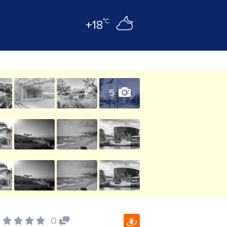
°C
+18
5
0