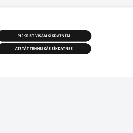
PIEKRIST VISĀM SĪKDATNĒM
ATSTĀT TEHNISKĀS SĪKDATNES
r distribution of 1188 database, its
nformation contained in the database, or
tion in any form is strictly prohibited.
tīmekļa vietne nevarēs pilnvērtīgi darboties un sniegt
 download is prohibited. Reproduction
l published on the website 1188 is
den without the editorial license of 1188