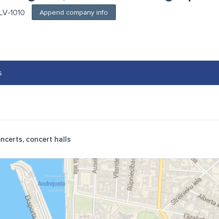
 LV-1010
Append company info
s
ncerts, concert halls